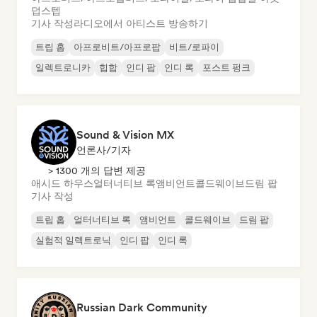
덥스텝
기사 작성
라디오에서 아티스트 방송하기
트립 홉
아프로비트/아프로팝
비트/로파이
일렉트로니카
힙합
인디 팝
인디 록
포스트 펑크
Sound & Vision MX
언론사/기자
> 1300 개의 답변 제공
애시드 하우스
얼터너티브 록
앰비언트
콜드웨이브
드림 팝
기사 작성
트립 홉
얼터너티브 록
앰비언트
콜드웨이브
드림 팝
실험적 일렉트로닉
인디 팝
인디 록
Russian Dark Community