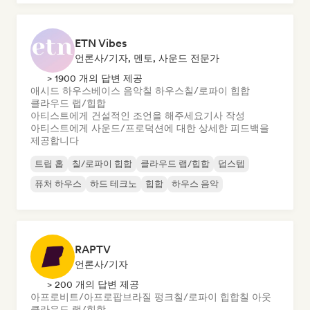
ETN Vibes
언론사/기자, 멘토, 사운드 전문가
> 1900 개의 답변 제공
애시드 하우스
베이스 음악
칠 하우스
칠/로파이 힙합
클라우드 랩/힙합
아티스트에게 건설적인 조언을 해주세요
기사 작성
아티스트에게 사운드/프로덕션에 대한 상세한 피드백을
제공합니다
트립 홉
칠/로파이 힙합
클라우드 랩/힙합
덥스텝
퓨처 하우스
하드 테크노
힙합
하우스 음악
RAPTV
언론사/기자
> 200 개의 답변 제공
아프로비트/아프로팝
브라질 펑크
칠/로파이 힙합
칠 아웃
클라우드 랩/힙합