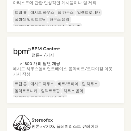
아티스트에 관한 인상적인 게시물이나 릴 제작
트립 홉
애시드 하우스
딥 하우스
일렉트로니카
실험적 일렉트로닉
하우스 음악
멜로딕 & 프로그레시브 하우스
미니멀
BPM Contest
언론사/기자
> 1800 개의 답변 제공
애시드 하우스
앰비언트
베이스 음악
비트/로파이
칠 아웃
기사 작성
트립 홉
애시드 하우스
비트/로파이
딥 하우스
일렉트로니카
일렉트로팝
하우스 음악
멜로딕 & 프로그레시브 하우스
Stereofox
언론사/기자, 플레이리스트 큐레이터