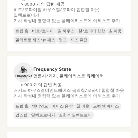
> 8000 개의 답변 제공
비트/로파이
칠 하우스
칠/로파이 힙합
칠 아웃
일렉트로니카
기사 작성
내 영향력 있는 플레이리스트에 아티스트 추가
트립 홉
비트/로파이
칠 하우스
칠/로파이 힙합
칠 아웃
일렉트로 재즈/뉴 재즈
펑크
재즈 퓨전
Frequency State
언론사/기자, 플레이리스트 큐레이터
> 900 개의 답변 제공
애시드 하우스
앰비언트
베이스 음악
칠/로파이 힙합
칠 아웃
기사 작성
내 영향력 있는 플레이리스트에 아티스트 추가
트립 홉
앰비언트
베이스 음악
칠 아웃
드럼 앤 베이스
덥스텝
일렉트로니카
실험적 일렉트로닉