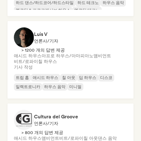
하드 댄스/하드코어/하드스타일
하드 테크노
하우스 음악
멜로딕 & 프로그레시브 하우스
멜로딕 테크노
Luis V
언론사/기자
> 1200 개의 답변 제공
애시드 하우스
아프로 하우스/아마피아노
앰비언트
비트/로파이
칠 하우스
기사 작성
트립 홉
애시드 하우스
칠 아웃
딥 하우스
디스코
일렉트로니카
하우스 음악
미니멀
Cultura del Groove
언론사/기자
> 800 개의 답변 제공
애시드 하우스
앰비언트
비트/로파이
칠 아웃
댄스 음악