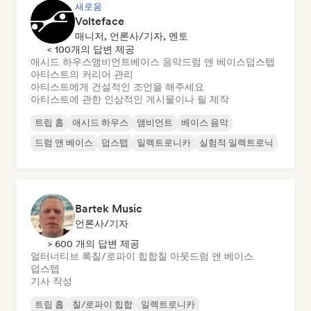
새로움
Volteface
매니저, 언론사/기자, 멘토
< 100개의 답변 제공
애시드 하우스
앰비언트
베이스 음악
드럼 앤 베이스
덥스텝
아티스트의 커리어 관리
아티스트에게 건설적인 조언을 해주세요
아티스트에 관한 인상적인 게시물이나 릴 제작
트립 홉
애시드 하우스
앰비언트
베이스 음악
드럼 앤 베이스
덥스텝
일렉트로니카
실험적 일렉트로닉
Bartek Music
언론사/기자
> 600 개의 답변 제공
얼터너티브 록
칠/로파이 힙합
칠 아웃
드럼 앤 베이스
덥스텝
기사 작성
트립 홉
칠/로파이 힙합
일렉트로니카