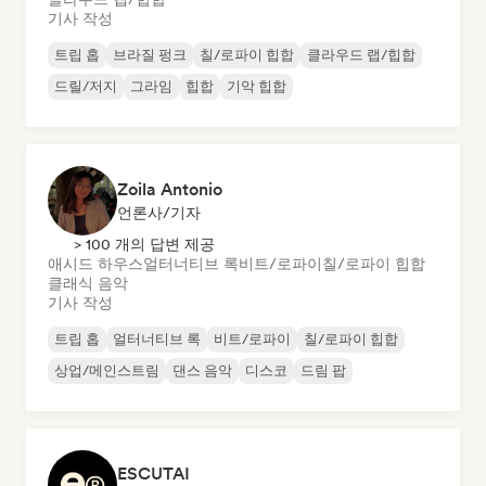
기사 작성
트립 홉
브라질 펑크
칠/로파이 힙합
클라우드 랩/힙합
드릴/저지
그라임
힙합
기악 힙합
Zoila Antonio
언론사/기자
> 100 개의 답변 제공
애시드 하우스
얼터너티브 록
비트/로파이
칠/로파이 힙합
클래식 음악
기사 작성
트립 홉
얼터너티브 록
비트/로파이
칠/로파이 힙합
상업/메인스트림
댄스 음악
디스코
드림 팝
ESCUTAI