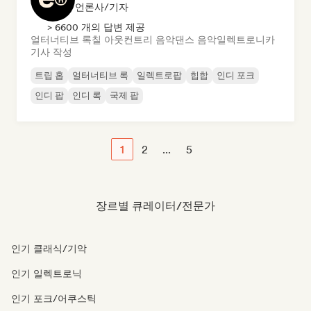
언론사/기자
> 6600 개의 답변 제공
얼터너티브 록
칠 아웃
컨트리 음악
댄스 음악
일렉트로니카
기사 작성
트립 홉
얼터너티브 록
일렉트로팝
힙합
인디 포크
인디 팝
인디 록
국제 팝
1
2
...
5
장르별 큐레이터/전문가
인기 클래식/기악
인기 일렉트로닉
인기 포크/어쿠스틱