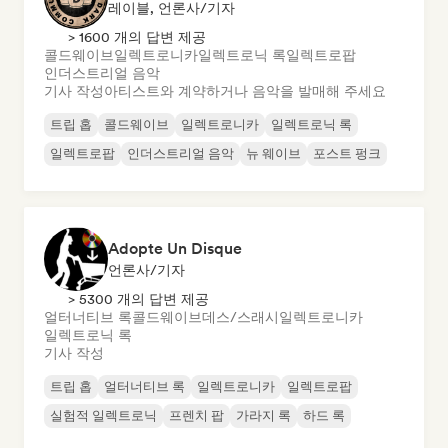
레이블, 언론사/기자
> 1600 개의 답변 제공
콜드웨이브
일렉트로니카
일렉트로닉 록
일렉트로팝
인더스트리얼 음악
기사 작성
아티스트와 계약하거나 음악을 발매해 주세요
트립 홉
콜드웨이브
일렉트로니카
일렉트로닉 록
일렉트로팝
인더스트리얼 음악
뉴 웨이브
포스트 펑크
Adopte Un Disque
언론사/기자
> 5300 개의 답변 제공
얼터너티브 록
콜드웨이브
데스/스래시
일렉트로니카
일렉트로닉 록
기사 작성
트립 홉
얼터너티브 록
일렉트로니카
일렉트로팝
실험적 일렉트로닉
프렌치 팝
가라지 록
하드 록