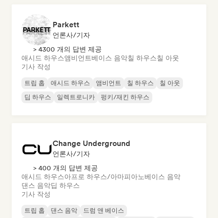
Parkett
언론사/기자
> 4300 개의 답변 제공
애시드 하우스
앰비언트
베이스 음악
칠 하우스
칠 아웃
기사 작성
트립 홉
애시드 하우스
앰비언트
칠 하우스
칠 아웃
딥 하우스
일렉트로니카
펑키/재킨 하우스
Change Underground
언론사/기자
> 400 개의 답변 제공
애시드 하우스
아프로 하우스/아마피아노
베이스 음악
댄스 음악
딥 하우스
기사 작성
트립 홉
댄스 음악
드럼 앤 베이스