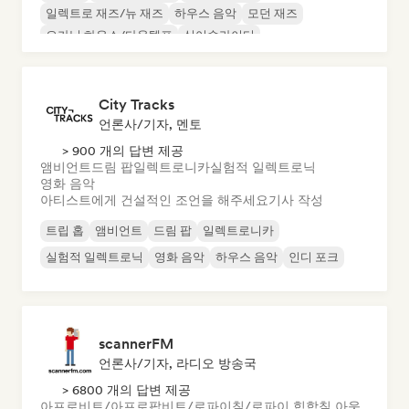
일렉트로 재즈/뉴 재즈
하우스 음악
모던 재즈
오가닉 하우스/다운템포
싱어송라이터
City Tracks
언론사/기자, 멘토
> 900 개의 답변 제공
앰비언트
드림 팝
일렉트로니카
실험적 일렉트로닉
영화 음악
아티스트에게 건설적인 조언을 해주세요
기사 작성
트립 홉
앰비언트
드림 팝
일렉트로니카
실험적 일렉트로닉
영화 음악
하우스 음악
인디 포크
scannerFM
언론사/기자, 라디오 방송국
> 6800 개의 답변 제공
아프로비트/아프로팝
비트/로파이
칠/로파이 힙합
칠 아웃