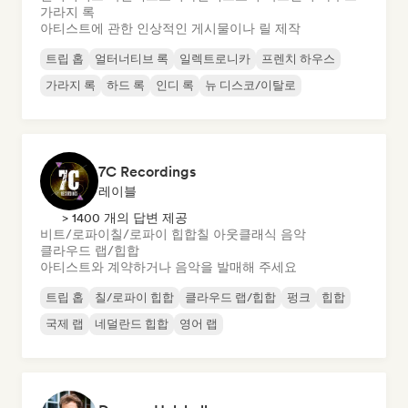
가라지 록
아티스트에 관한 인상적인 게시물이나 릴 제작
트립 홉
얼터너티브 록
일렉트로니카
프렌치 하우스
가라지 록
하드 록
인디 록
뉴 디스코/이탈로
7C Recordings
레이블
> 1400 개의 답변 제공
비트/로파이
칠/로파이 힙합
칠 아웃
클래식 음악
클라우드 랩/힙합
아티스트와 계약하거나 음악을 발매해 주세요
트립 홉
칠/로파이 힙합
클라우드 랩/힙합
펑크
힙합
국제 랩
네덜란드 힙합
영어 랩