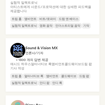
실험적 일렉트로닉
아티스트에게 사운드/프로덕션에 대한 상세한 피드백을
제공합니다
트립 홉
앰비언트
비트/로파이
드럼 앤 베이스
실험적 일렉트로닉
영화 음악
인더스트리얼 음악
기악
Sound & Vision MX
언론사/기자
> 1300 개의 답변 제공
애시드 하우스
얼터너티브 록
앰비언트
콜드웨이브
드림 팝
기사 작성
트립 홉
얼터너티브 록
앰비언트
콜드웨이브
드림 팝
실험적 일렉트로닉
인디 팝
인디 록