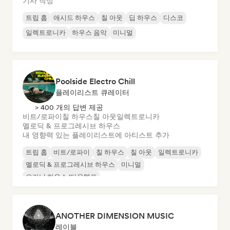
기사 작성
트립 홉
애시드 하우스
칠 아웃
딥 하우스
디스코
일렉트로니카
하우스 음악
미니멀
Poolside Electro Chill
플레이리스트 큐레이터
> 400 개의 답변 제공
비트/로파이
칠 하우스
칠 아웃
일렉트로니카
멜로딕 & 프로그레시브 하우스
내 영향력 있는 플레이리스트에 아티스트 추가
트립 홉
비트/로파이
칠 하우스
칠 아웃
일렉트로니카
멜로딕 & 프로그레시브 하우스
미니멀
오가닉 하우스/다운템포
ANOTHER DIMENSION MUSIC
레이블