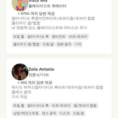
Dizzy Boy
플레이리스트 큐레이터
> 5700 개의 답변 제공
얼터너티브 록
앰비언트
비트/로파이
칠/로파이 힙합
클라우드 랩/힙합
내 영향력 있는 플레이리스트에 아티스트 추가
트립 홉
얼터너티브 록
앰비언트
비트/로파이
클라우드 랩/힙합
드림 팝
영화 음악
기악
Zoila Antonio
언론사/기자
> 100 개의 답변 제공
애시드 하우스
얼터너티브 록
비트/로파이
칠/로파이 힙합
클래식 음악
기사 작성
트립 홉
얼터너티브 록
비트/로파이
칠/로파이 힙합
상업/메인스트림
댄스 음악
디스코
드림 팝