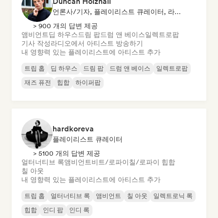
Duncan Holzhall
언론사/기자, 플레이리스트 큐레이터, 라디오 방송국
> 900 개의 답변 제공
앰비언트
딥 하우스
드림 팝
드럼 앤 베이스
일렉트로팝
기사 작성
라디오에서 아티스트 방송하기
내 영향력 있는 플레이리스트에 아티스트 추가
트립 홉
딥 하우스
드림 팝
드럼 앤 베이스
일렉트로팝
재즈 퓨전
힙합
하이퍼팝
hardkoreva
플레이리스트 큐레이터
> 5100 개의 답변 제공
얼터너티브 록
앰비언트
비트/로파이
칠/로파이 힙합
칠 아웃
내 영향력 있는 플레이리스트에 아티스트 추가
트립 홉
얼터너티브 록
앰비언트
칠 아웃
일렉트로닉 록
힙합
인디 팝
인디 록