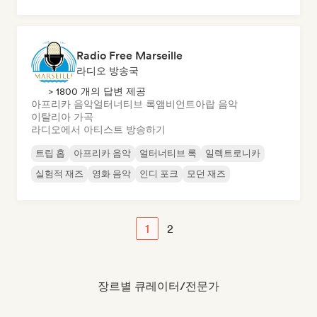
Radio Free Marseille
라디오 방송국
> 1800 개의 답변 제공
아프리카 음악
얼터너티브 록
앰비언트
아랍 음악
이탈리아 가곡
라디오에서 아티스트 방송하기
트립 홉
아프리카 음악
얼터너티브 록
일렉트로니카
실험적 재즈
영화 음악
인디 포크
모던 재즈
1
2
장르별 큐레이터/전문가