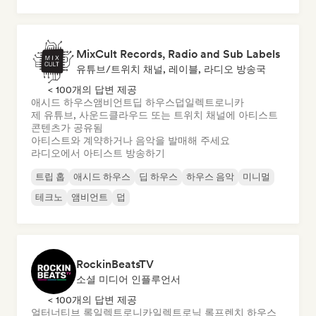
MixCult Records, Radio and Sub Labels
유튜브/트위치 채널, 레이블, 라디오 방송국
< 100개의 답변 제공
애시드 하우스
앰비언트
딥 하우스
덥
일렉트로니카
제 유튜브, 사운드클라우드 또는 트위치 채널에 아티스트
콘텐츠가 공유됨
아티스트와 계약하거나 음악을 발매해 주세요
라디오에서 아티스트 방송하기
트립 홉
애시드 하우스
딥 하우스
하우스 음악
미니멀
테크노
앰비언트
덥
RockinBeatsTV
소셜 미디어 인플루언서
< 100개의 답변 제공
얼터너티브 록
일렉트로니카
일렉트로닉 록
프렌치 하우스