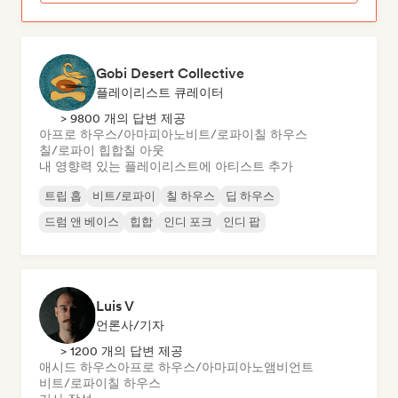
Gobi Desert Collective
플레이리스트 큐레이터
> 9800 개의 답변 제공
아프로 하우스/아마피아노
비트/로파이
칠 하우스
칠/로파이 힙합
칠 아웃
내 영향력 있는 플레이리스트에 아티스트 추가
트립 홉
비트/로파이
칠 하우스
딥 하우스
드럼 앤 베이스
힙합
인디 포크
인디 팝
Luis V
언론사/기자
> 1200 개의 답변 제공
애시드 하우스
아프로 하우스/아마피아노
앰비언트
비트/로파이
칠 하우스