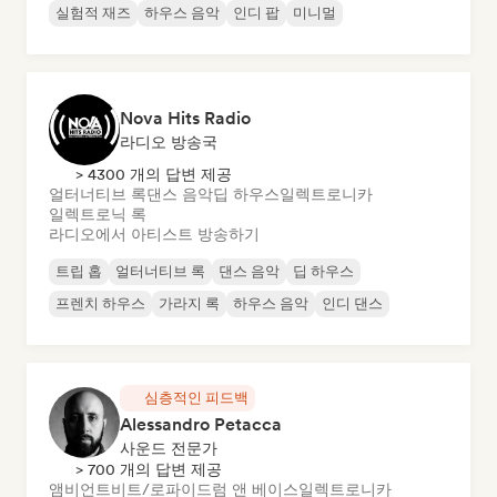
실험적 재즈
하우스 음악
인디 팝
미니멀
Nova Hits Radio
라디오 방송국
> 4300 개의 답변 제공
얼터너티브 록
댄스 음악
딥 하우스
일렉트로니카
일렉트로닉 록
라디오에서 아티스트 방송하기
트립 홉
얼터너티브 록
댄스 음악
딥 하우스
프렌치 하우스
가라지 록
하우스 음악
인디 댄스
심층적인 피드백
Alessandro Petacca
사운드 전문가
> 700 개의 답변 제공
앰비언트
비트/로파이
드럼 앤 베이스
일렉트로니카