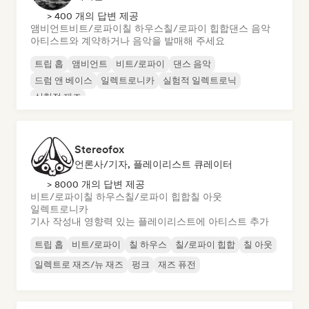
> 400 개의 답변 제공
앰비언트
비트/로파이
칠 하우스
칠/로파이 힙합
댄스 음악
아티스트와 계약하거나 음악을 발매해 주세요
트립 홉
앰비언트
비트/로파이
댄스 음악
드럼 앤 베이스
일렉트로니카
실험적 일렉트로닉
실험적 재즈
Stereofox
언론사/기자, 플레이리스트 큐레이터
> 8000 개의 답변 제공
비트/로파이
칠 하우스
칠/로파이 힙합
칠 아웃
일렉트로니카
기사 작성
내 영향력 있는 플레이리스트에 아티스트 추가
트립 홉
비트/로파이
칠 하우스
칠/로파이 힙합
칠 아웃
일렉트로 재즈/뉴 재즈
펑크
재즈 퓨전