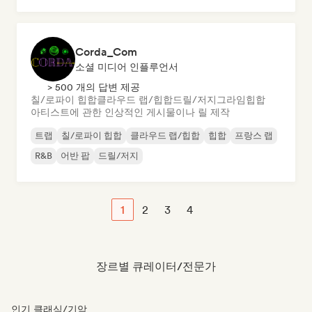
Corda_Com
소셜 미디어 인플루언서
> 500 개의 답변 제공
칠/로파이 힙합
클라우드 랩/힙합
드릴/저지
그라임
힙합
아티스트에 관한 인상적인 게시물이나 릴 제작
트랩
칠/로파이 힙합
클라우드 랩/힙합
힙합
프랑스 랩
R&B
어반 팝
드릴/저지
1
2
3
4
장르별 큐레이터/전문가
인기 클래식/기악