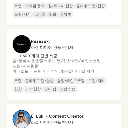
트랩
브라질 음악
칠/로파이 힙합
클라우드 랩/힙합
드릴/저지
그라임
힙합
국제 랩
Rézeaux.
소셜 미디어 인플루언서
> 600 개의 답변 제공
칠/로파이 힙합
클라우드 랩/힙합
상업/메인스트림
드릴/저지
힙합
아티스트에 관한 인상적인 게시물이나 릴 제작
트랩
클라우드 랩/힙합
상업/메인스트림
드릴/저지
힙합
기악 힙합
영어 랩
프랑스 랩
El Luki - Content Creator
소셜 미디어 인플루언서