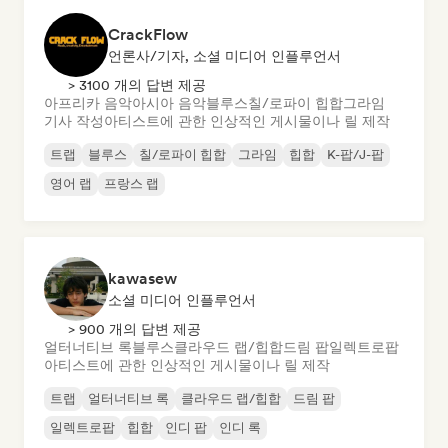
CrackFlow
언론사/기자, 소셜 미디어 인플루언서
> 3100 개의 답변 제공
아프리카 음악
아시아 음악
블루스
칠/로파이 힙합
그라임
기사 작성
아티스트에 관한 인상적인 게시물이나 릴 제작
트랩
블루스
칠/로파이 힙합
그라임
힙합
K-팝/J-팝
영어 랩
프랑스 랩
kawasew
소셜 미디어 인플루언서
> 900 개의 답변 제공
얼터너티브 록
블루스
클라우드 랩/힙합
드림 팝
일렉트로팝
아티스트에 관한 인상적인 게시물이나 릴 제작
트랩
얼터너티브 록
클라우드 랩/힙합
드림 팝
일렉트로팝
힙합
인디 팝
인디 록