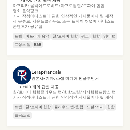
> 8700 개의 답변 제공
아프리카 음악
아프로비트/아프로팝
칠/로파이 힙합
영화 음악
펑크
기사 작성
아티스트에 관한 인상적인 게시물이나 릴 제작
제 유튜브, 사운드클라우드 또는 트위치 채널에 아티스트
콘텐츠가 공유됨
트랩
아프리카 음악
칠/로파이 힙합
펑크
힙합
영어 랩
프랑스 랩
R&B
Lerapfrancais
언론사/기자, 소셜 미디어 인플루언서
> 1100 개의 답변 제공
칠/로파이 힙합
클라우드 랩/힙합
드릴/저지
힙합
프랑스 랩
기사 작성
아티스트에 관한 인상적인 게시물이나 릴 제작
트랩
칠/로파이 힙합
클라우드 랩/힙합
드릴/저지
힙합
프랑스 랩