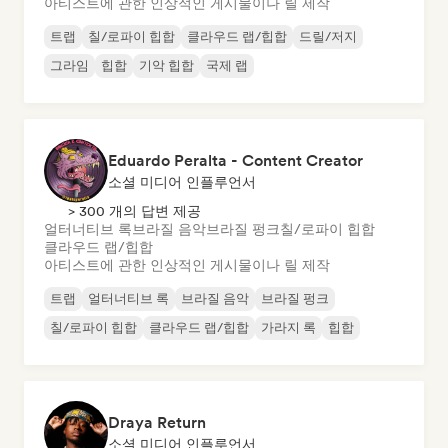
아티스트에 관한 인상적인 게시물이나 릴 제작
트랩
칠/로파이 힙합
클라우드 랩/힙합
드릴/저지
그라임
힙합
기악 힙합
국제 랩
Eduardo Peralta - Content Creator
소셜 미디어 인플루언서
> 300 개의 답변 제공
얼터너티브 록
브라질 음악
브라질 펑크
칠/로파이 힙합
클라우드 랩/힙합
아티스트에 관한 인상적인 게시물이나 릴 제작
트랩
얼터너티브 록
브라질 음악
브라질 펑크
칠/로파이 힙합
클라우드 랩/힙합
가라지 록
힙합
Draya Return
소셜 미디어 인플루언서