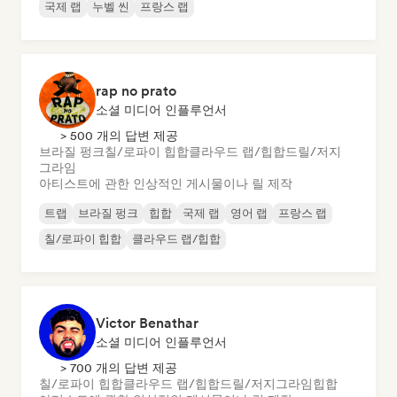
국제 랩
누벨 씬
프랑스 랩
rap no prato
소셜 미디어 인플루언서
> 500 개의 답변 제공
브라질 펑크
칠/로파이 힙합
클라우드 랩/힙합
드릴/저지
그라임
아티스트에 관한 인상적인 게시물이나 릴 제작
트랩
브라질 펑크
힙합
국제 랩
영어 랩
프랑스 랩
칠/로파이 힙합
클라우드 랩/힙합
Victor Benathar
소셜 미디어 인플루언서
> 700 개의 답변 제공
칠/로파이 힙합
클라우드 랩/힙합
드릴/저지
그라임
힙합