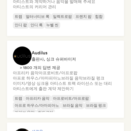
아티스트와 계약하거나 음악을 발매해 주세요
아티스트의 커리어 관리
트랩
얼터너티브 록
일렉트로팝
프렌치 팝
힙합
인디 팝
인디 록
누벨 씬
Audilus
출판사, 싱크 슈퍼바이저
> 1800 개의 답변 제공
아프리카 음악
아프로비트/아프로팝
아프로 하우스/아마피아노
브라질 음악
브라질 펑크
이미지/영상 싱크용 아티스트 트랙 라이선스 또는 대리
아티스트에게 출판 계약 제안하기
트랩
아프리카 음악
아프로비트/아프로팝
아프로 하우스/아마피아노
브라질 음악
브라질 펑크
카리브 음악
하드코어