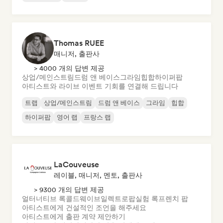
Thomas RUEE
매니저, 출판사
> 4000 개의 답변 제공
상업/메인스트림
드럼 앤 베이스
그라임
힙합
하이퍼팝
아티스트와 라이브 이벤트 기회를 연결해 드립니다
트랩
상업/메인스트림
드럼 앤 베이스
그라임
힙합
하이퍼팝
영어 랩
프랑스 랩
LaCouveuse
레이블, 매니저, 멘토, 출판사
> 9300 개의 답변 제공
얼터너티브 록
콜드웨이브
일렉트로팝
실험 록
프렌치 팝
아티스트에게 건설적인 조언을 해주세요
아티스트에게 출판 계약 제안하기