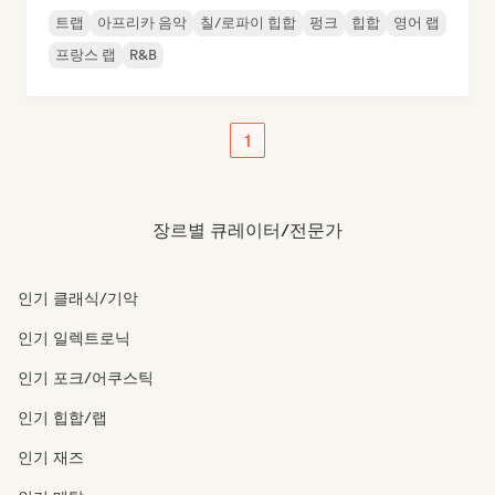
트랩
아프리카 음악
칠/로파이 힙합
펑크
힙합
영어 랩
프랑스 랩
R&B
1
장르별 큐레이터/전문가
인기 클래식/기악
인기 일렉트로닉
인기 포크/어쿠스틱
인기 힙합/랩
인기 재즈