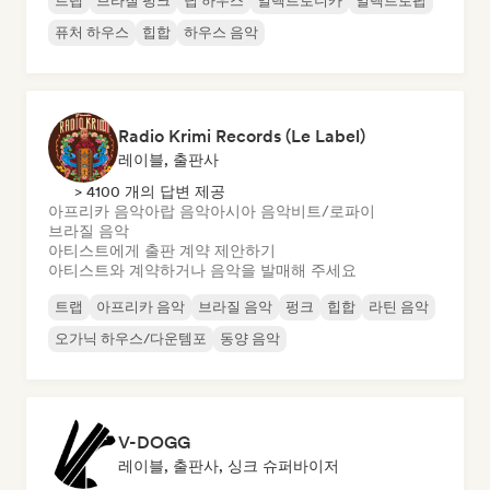
트랩
브라질 펑크
딥 하우스
일렉트로니카
일렉트로팝
퓨처 하우스
힙합
하우스 음악
Radio Krimi Records (Le Label)
레이블, 출판사
> 4100 개의 답변 제공
아프리카 음악
아랍 음악
아시아 음악
비트/로파이
브라질 음악
아티스트에게 출판 계약 제안하기
아티스트와 계약하거나 음악을 발매해 주세요
트랩
아프리카 음악
브라질 음악
펑크
힙합
라틴 음악
오가닉 하우스/다운템포
동양 음악
V-DOGG
레이블, 출판사, 싱크 슈퍼바이저