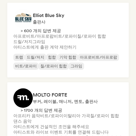
Elliot Blue Sky
출판사
> 600 개의 답변 제공
아프로비트/아프로팝
비트/로파이
칠/로파이 힙합
드릴/저지
그라임
아티스트에게 출판 계약 제안하기
트랩
드릴/저지
힙합
기악 힙합
아프로비트/아프로팝
비트/로파이
칠/로파이 힙합
그라임
MOLTO FORTE
부커, 레이블, 매니저, 멘토, 출판사
> 1700 개의 답변 제공
아프리카 음악
비트/로파이
이탈리아 가곡
칠/로파이 힙합
댄스 음악
아티스트에게 건설적인 조언을 해주세요
아티스트와 라이브 이벤트 기회를 연결해 드립니다