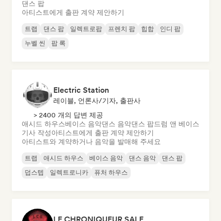
댄스 팝
아티스트에게 출판 계약 제안하기
트랩
댄스 팝
일렉트로팝
프렌치 팝
힙합
인디 팝
누벨 씬
팝 록
Electric Station
레이블, 언론사/기자, 출판사
> 2400 개의 답변 제공
애시드 하우스
베이스 음악
댄스 음악
댄스 팝
드럼 앤 베이스
기사 작성
아티스트에게 출판 계약 제안하기
아티스트와 계약하거나 음악을 발매해 주세요
트랩
애시드 하우스
베이스 음악
댄스 음악
댄스 팝
덥스텝
일렉트로니카
퓨처 하우스
LE CHRONIQUEUR SALE