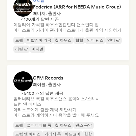
새로움
Federica (A&R for NEEDA Music Group)
매니저, 출판사
< 100개의 답변 제공
이탈리아 가곡
칠 하우스
힙합
인디 댄스
인디 팝
아티스트의 커리어 관리
아티스트에게 출판 계약 제안하기
트랩
이탈리아 가곡
칠 하우스
힙합
인디 댄스
인디 팝
라틴 팝
미니멀
CFM Records
레이블, 출판사
> 5400 개의 답변 제공
얼터너티브 록
칠 하우스
댄스 음악
데스/스래시
드럼 앤 베이스
아티스트에게 출판 계약 제안하기
아티스트와 계약하거나 음악을 발매해 주세요
트랩
얼터너티브 록
칠 하우스
댄스 음악
드럼 앤 베이스
가라지 록
하드코어
힙합