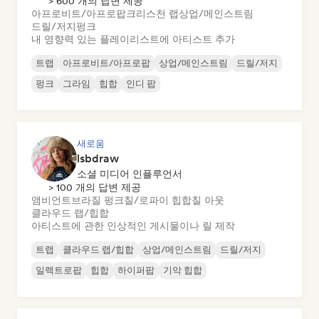
> 600 개의 답변 제공
아프로비트/아프로팝
크리스천 랩
상업/메인스트림
드릴/저지
펑크
내 영향력 있는 플레이리스트에 아티스트 추가
트랩
아프로비트/아프로팝
상업/메인스트림
드릴/저지
펑크
그라임
힙합
인디 팝
새로움
lsbdraw
소셜 미디어 인플루언서
> 100 개의 답변 제공
앰비언트
브라질 펑크
칠/로파이 힙합
칠 아웃
클라우드 랩/힙합
아티스트에 관한 인상적인 게시물이나 릴 제작
트랩
클라우드 랩/힙합
상업/메인스트림
드릴/저지
일렉트로팝
힙합
하이퍼팝
기악 힙합