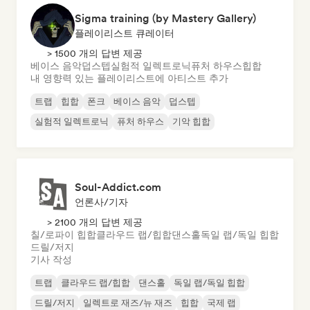
Sigma training (by Mastery Gallery)
플레이리스트 큐레이터
> 1500 개의 답변 제공
베이스 음악
덥스텝
실험적 일렉트로닉
퓨처 하우스
힙합
내 영향력 있는 플레이리스트에 아티스트 추가
트랩
힙합
폰크
베이스 음악
덥스텝
실험적 일렉트로닉
퓨처 하우스
기악 힙합
Soul-Addict.com
언론사/기자
> 2100 개의 답변 제공
칠/로파이 힙합
클라우드 랩/힙합
댄스홀
독일 랩/독일 힙합
드릴/저지
기사 작성
트랩
클라우드 랩/힙합
댄스홀
독일 랩/독일 힙합
드릴/저지
일렉트로 재즈/뉴 재즈
힙합
국제 랩