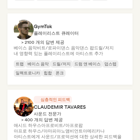
GymTok
플레이리스트 큐레이터
> 2100 개의 답변 제공
베이스 음악
비트/로파이
댄스 음악
댄스 팝
드릴/저지
내 영향력 있는 플레이리스트에 아티스트 추가
트랩
베이스 음악
드릴/저지
드럼 앤 베이스
덥스텝
일렉트로니카
힙합
폰크
심층적인 피드백
CLAUDEMIR TAVARES
사운드 전문가
> 400 개의 답변 제공
애시드 하우스
아프로비트/아프로팝
아프로 하우스/아마피아노
앰비언트
아메리카나
아티스트에게 사운드/프로덕션에 대한 상세한 피드백을