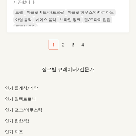
제공합니다
트랩
아프로비트/아프로팝
아프로 하우스/아마피아노
아랍 음악
베이스 음악
브라질 펑크
칠/로파이 힙합
클래식 음악
1
2
3
4
장르별 큐레이터/전문가
인기 클래식/기악
인기 일렉트로닉
인기 포크/어쿠스틱
인기 힙합/랩
인기 재즈