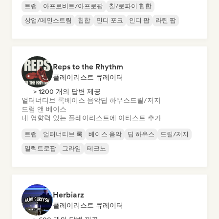
트랩
아프로비트/아프로팝
칠/로파이 힙합
상업/메인스트림
힙합
인디 포크
인디 팝
라틴 팝
Reps to the Rhythm
플레이리스트 큐레이터
> 1200 개의 답변 제공
얼터너티브 록
베이스 음악
딥 하우스
드릴/저지
드럼 앤 베이스
내 영향력 있는 플레이리스트에 아티스트 추가
트랩
얼터너티브 록
베이스 음악
딥 하우스
드릴/저지
일렉트로팝
그라임
테크노
Herbiarz
플레이리스트 큐레이터