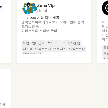
Zona Vip
Federica (A&R for NEEDA Music Group)
매니저
> 900 개의 답변 제공
앰비언트
아메리카나
보사 노바
어린이 음악
베이
크리스천 랩
댄스
아티스트의 커리어 관리
아티
드
아티
트랩
앰비언트
보사 노바
크리스천 랩
트
디스코
일렉트로 재즈/뉴 재즈
일렉트로팝
드
일렉트로 스윙
실
주세