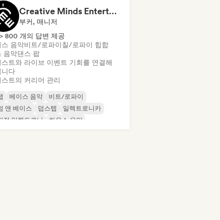
Creative Minds Entertainment (CME)
부커, 매니저
> 800 개의 답변 제공
스 음악
비트/로파이
칠/로파이 힙합
 음악
댄스 팝
스트와 라이브 이벤트 기회를 연결해
립니다
스트의 커리어 관리
랩
베이스 음악
비트/로파이
럼 앤 베이스
덥스텝
일렉트로니카
험적 일렉트로닉
하우스 음악