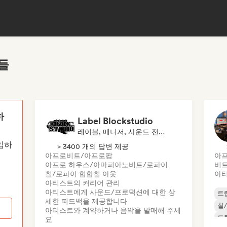
들
하
Label Blockstudio
레이블, 매니저, 사운드 전문가
가입하
> 3400 개의 답변 제공
아프로비트/아프로팝
아
아프로 하우스/아마피아노
비트/로파이
비
칠/로파이 힙합
칠 아웃
아티
아티스트의 커리어 관리
아티스트에게 사운드/프로덕션에 대한 상
트
세한 피드백을 제공합니다
칠
아티스트와 계약하거나 음악을 발매해 주세
드
요