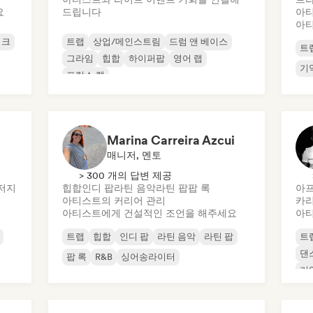
요
드립니다
아티
아티
펑크
트랩
상업/메인스트림
드럼 앤 베이스
트
그라임
힙합
하이퍼팝
영어 랩
기
프랑스 랩
Marina Carreira Azcui
매니저, 멘토
> 300 개의 답변 제공
저지
힙합
인디 팝
라틴 음악
라틴 팝
팝 록
아
아티스트의 커리어 관리
카리
아티스트에게 건설적인 조언을 해주세요
아티
트랩
힙합
인디 팝
라틴 음악
라틴 팝
트
댄
팝 록
R&B
싱어송라이터
기