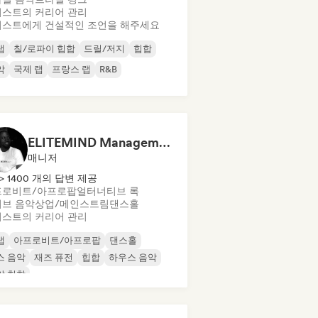
스트의 커리어 관리
스트에게 건설적인 조언을 해주세요
랩
칠/로파이 힙합
드릴/저지
힙합
악
국제 랩
프랑스 랩
R&B
ELITEMIND Management
매니저
> 1400 개의 답변 제공
프로비트/아프로팝
얼터너티브 록
브 음악
상업/메인스트림
댄스홀
스트의 커리어 관리
랩
아프로비트/아프로팝
댄스홀
스 음악
재즈 퓨전
힙합
하우스 음악
악 힙합