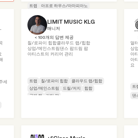
트랩
아프로 하우스/아마피아노
크리스천 랩
클라우드 랩/힙합
독일 랩/독일 힙합
그라임
힙합
LIMIT MUSIC KLG
기악 힙합
멘토, 출판사
매니저
< 100개의 답변 제공
곡
칠/로파이 힙합
클라우드 랩/힙합
얼터
상업/메인스트림
댄스 팝
드림 팝
상
요
아티스트의 커리어 관리
아티
해
아티
요
트랩
칠/로파이 힙합
클라우드 랩/힙합
주세
트
상업/메인스트림
드릴/저지
힙합
댄
국제 랩
라틴 팝