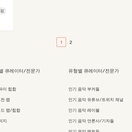
 팝
1
2
별 큐레이터/전문가
유형별 큐레이터/전문가
파이 힙합
인기 음악 부커들
천 랩
인기 음악 유튜브/트위치 채널
드 랩/힙합
인기 음악 레이블
저지
인기 음악 언론사/기자들
임
인기 음악 멘토들