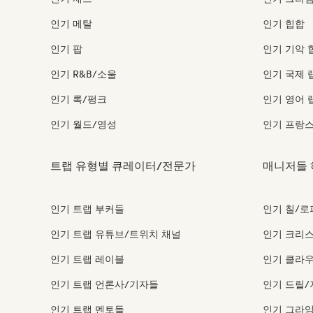
인기 메탈
인기 힙합
인기 팝
인기 기악 
인기 R&B/소울
인기 국제 
인기 록/펑크
인기 영어 
인기 월드/영성
인기 프랑스
트랩 유형별 큐레이터/전문가
매니저들 
인기 트랩 부커들
인기 칠/로
인기 트랩 유튜브/트위치 채널
인기 크리스
인기 트랩 레이블
인기 클라우
인기 트랩 언론사/기자들
인기 드릴/
인기 트랩 멘토들
인기 그라