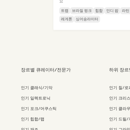
요
트랩
브라질 펑크
힙합
인디 팝
라틴
레게톤
싱어송라이터
장르별 큐레이터/전문가
하위 장르
인기 클래식/기악
인기 칠/로
인기 일렉트로닉
인기 크리스
인기 포크/어쿠스틱
인기 클라우
인기 힙합/랩
인기 드릴/
인기 재즈
인기 그라