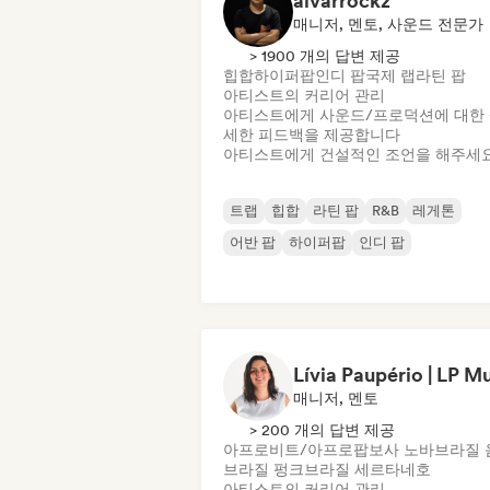
alvarrockz
매니저, 멘토, 사운드 전문가
> 1900 개의 답변 제공
힙합
하이퍼팝
인디 팝
국제 랩
라틴 팝
아티스트의 커리어 관리
아티스트에게 사운드/프로덕션에 대한
세한 피드백을 제공합니다
아티스트에게 건설적인 조언을 해주세
트랩
힙합
라틴 팝
R&B
레게톤
어반 팝
하이퍼팝
인디 팝
매니저, 멘토
> 200 개의 답변 제공
아프로비트/아프로팝
보사 노바
브라질 
브라질 펑크
브라질 세르타네호
아티스트의 커리어 관리