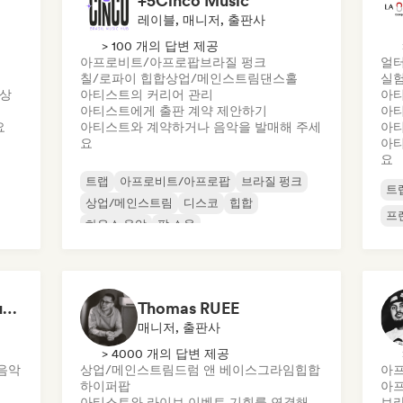
+5Cinco Music
레이블, 매니저, 출판사
> 100 개의 답변 제공
아프로비트/아프로팝
브라질 펑크
얼터
칠/로파이 힙합
상업/메인스트림
댄스홀
실험
 상
아티스트의 커리어 관리
아티
아티스트에게 출판 계약 제안하기
아티
요
아티스트와 계약하거나 음악을 발매해 주세
아티
요
아티
요
트랩
아프로비트/아프로팝
브라질 펑크
트
상업/메인스트림
디스코
힙합
프
하우스 음악
팝 소울
Lívia Paupério | LP Music
Thomas RUEE
매니저, 출판사
> 4000 개의 답변 제공
음악
상업/메인스트림
드럼 앤 베이스
그라임
힙합
아
하이퍼팝
아
아티스트와 라이브 이벤트 기회를 연결해
브라