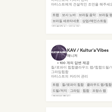
아티스트에게 건설적인 조언을 해주세
트랩
보사 노바
브라질 음악
브라질 
브라질 세르타네호
상업/메인스트림
딥 하우스
디스코
KAV / Kultur'a'Vibes
매니저
> 100 개의 답변 제공
칠/로파이 힙합
클라우드 랩/힙합
드릴/
그라임
힙합
아티스트의 커리어 관리
트랩
칠/로파이 힙합
클라우드 랩/힙합
드릴/저지
그라임
힙합
프랑스 랩
로파이 침실