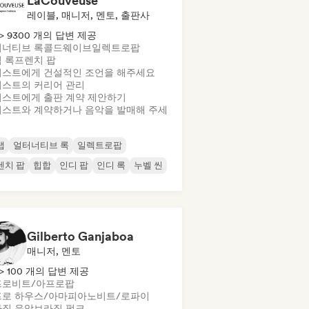
LaCouveuse
레이블, 매니저, 멘토, 출판사
> 9300 개의 답변 제공
너티브 록
콜드웨이브
일렉트로팝
 록
프렌치 팝
스트에게 건설적인 조언을 해주세요
스트의 커리어 관리
스트에게 출판 계약 제안하기
스트와 계약하거나 음악을 발매해 주세
랩
얼터너티브 록
일렉트로팝
렌치 팝
힙합
인디 팝
인디 록
누벨 씬
Gilberto Ganjaboa
매니저, 멘토
> 100 개의 답변 제공
프로비트/아프로팝
프로 하우스/아마피아노
비트/로파이
질 음악
브라질 펑크