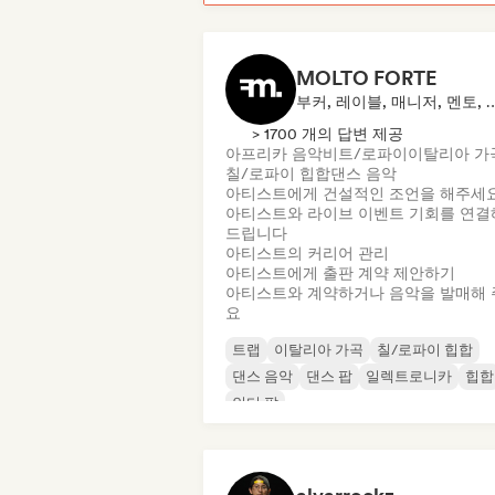
MOLTO FORTE
부커, 레이블, 매니저, 
> 1700 개의 답변 제공
아프리카 음악
비트/로파이
이탈리아 가
칠/로파이 힙합
댄스 음악
아티스트에게 건설적인 조언을 해주세
아티스트와 라이브 이벤트 기회를 연결
드립니다
아티스트의 커리어 관리
아티스트에게 출판 계약 제안하기
아티스트와 계약하거나 음악을 발매해 
요
트랩
이탈리아 가곡
칠/로파이 힙합
댄스 음악
댄스 팝
일렉트로니카
힙합
인디 팝