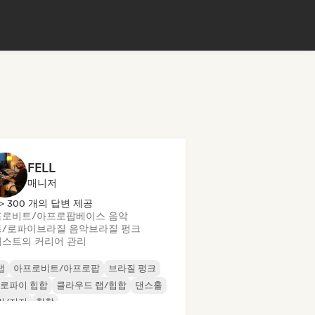
FELL
매니저
> 300 개의 답변 제공
프로비트/아프로팝
베이스 음악
트/로파이
브라질 음악
브라질 펑크
스트의 커리어 관리
랩
아프로비트/아프로팝
브라질 펑크
/로파이 힙합
클라우드 랩/힙합
댄스홀
릴/저지
힙합