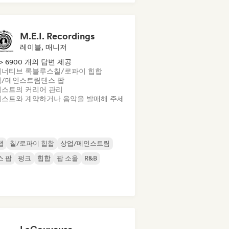
M.E.I. Recordings
레이블, 매니저
> 6900 개의 답변 제공
너티브 록
블루스
칠/로파이 힙합
업/메인스트림
댄스 팝
스트의 커리어 관리
스트와 계약하거나 음악을 발매해 주세
랩
칠/로파이 힙합
상업/메인스트림
스 팝
펑크
힙합
팝 소울
R&B