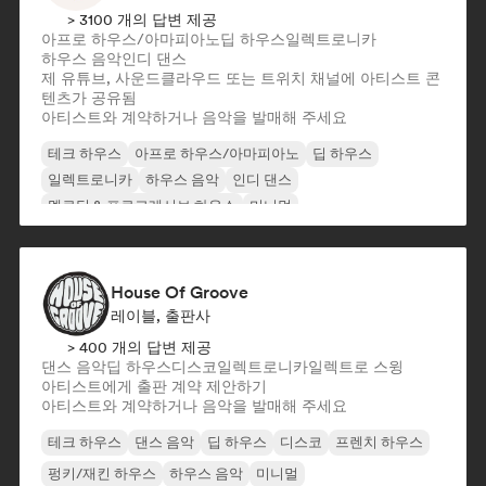
> 3100 개의 답변 제공
아프로 하우스/아마피아노
딥 하우스
일렉트로니카
하우스 음악
인디 댄스
제 유튜브, 사운드클라우드 또는 트위치 채널에 아티스트 콘
텐츠가 공유됨
아티스트와 계약하거나 음악을 발매해 주세요
테크 하우스
아프로 하우스/아마피아노
딥 하우스
일렉트로니카
하우스 음악
인디 댄스
멜로딕 & 프로그레시브 하우스
미니멀
House Of Groove
레이블, 출판사
> 400 개의 답변 제공
댄스 음악
딥 하우스
디스코
일렉트로니카
일렉트로 스윙
아티스트에게 출판 계약 제안하기
아티스트와 계약하거나 음악을 발매해 주세요
테크 하우스
댄스 음악
딥 하우스
디스코
프렌치 하우스
펑키/재킨 하우스
하우스 음악
미니멀