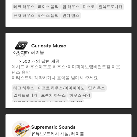
테크 하우스
베이스 음악
딥 하우스
디스코
일렉트로니카
퓨처 하우스
하우스 음악
인디 댄스
Curiosity Music
레이블
> 500 개의 답변 제공
애시드 하우스
아프로 하우스/아마피아노
앰비언트
칠 아웃
댄스 음악
아티스트와 계약하거나 음악을 발매해 주세요
테크 하우스
아프로 하우스/아마피아노
딥 하우스
일렉트로니카
프렌치 하우스
하우스 음악
멜로딕 & 프로그레시브 하우스
미니멀
Suprematic Sounds
유튜브/트위치 채널, 레이블