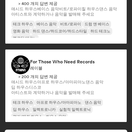
> 400 개의 답변 제공
애시드 하우스
베이스 음악
비트/로파이
칠 하우스
댄스 음악
아티스트와 계약하거나 음악을 발매해 주세요
테크 하우스
베이스 음악
비트/로파이
드럼 앤 베이스
영화 음악
하드 댄스/하드코어/하드스타일
하드 테크노
멜로딕 테크노
For Those Who Need Records
레이블
> 200 개의 답변 제공
애시드 하우스
아프로 하우스/아마피아노
댄스 음악
딥 하우스
디스코
아티스트와 계약하거나 음악을 발매해 주세요
테크 하우스
아프로 하우스/아마피아노
댄스 음악
딥 하우스
일렉트로니카
실험적 일렉트로닉
펑키/재킨 하우스
하우스 음악