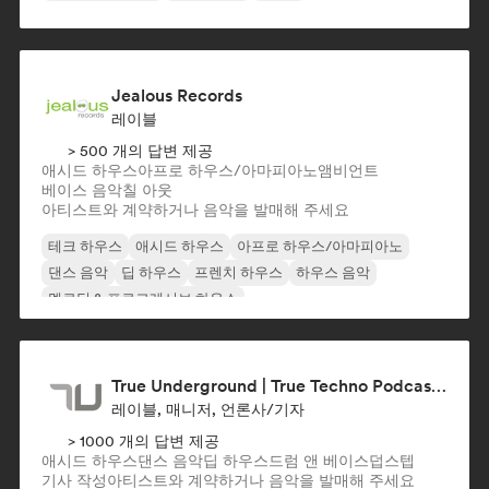
Jealous Records
레이블
> 500 개의 답변 제공
애시드 하우스
아프로 하우스/아마피아노
앰비언트
베이스 음악
칠 아웃
아티스트와 계약하거나 음악을 발매해 주세요
테크 하우스
애시드 하우스
아프로 하우스/아마피아노
댄스 음악
딥 하우스
프렌치 하우스
하우스 음악
멜로딕 & 프로그레시브 하우스
True Underground | True Techno Podcast | ONE
레이블, 매니저, 언론사/기자
> 1000 개의 답변 제공
애시드 하우스
댄스 음악
딥 하우스
드럼 앤 베이스
덥스텝
기사 작성
아티스트와 계약하거나 음악을 발매해 주세요