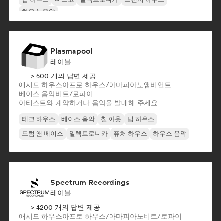
하우스 음악
Plasmapool
레이블
> 600 개의 답변 제공
애시드 하우스
아프로 하우스/아마피아노
앰비언트
베이스 음악
비트/로파이
아티스트와 계약하거나 음악을 발매해 주세요
테크 하우스
베이스 음악
칠 아웃
딥 하우스
드럼 앤 베이스
일렉트로니카
퓨처 하우스
하우스 음악
Spectrum Recordings
레이블
> 4200 개의 답변 제공
애시드 하우스
아프로 하우스/아마피아노
비트/로파이