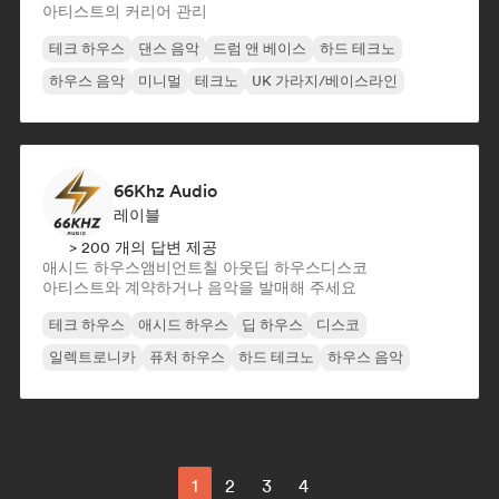
아티스트의 커리어 관리
테크 하우스
댄스 음악
드럼 앤 베이스
하드 테크노
하우스 음악
미니멀
테크노
UK 가라지/베이스라인
66Khz Audio
레이블
> 200 개의 답변 제공
애시드 하우스
앰비언트
칠 아웃
딥 하우스
디스코
아티스트와 계약하거나 음악을 발매해 주세요
테크 하우스
애시드 하우스
딥 하우스
디스코
일렉트로니카
퓨처 하우스
하드 테크노
하우스 음악
1
2
3
4