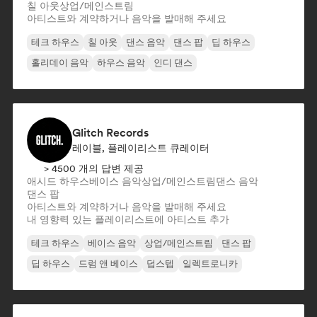
칠 아웃
상업/메인스트림
아티스트와 계약하거나 음악을 발매해 주세요
테크 하우스
칠 아웃
댄스 음악
댄스 팝
딥 하우스
홀리데이 음악
하우스 음악
인디 댄스
Glitch Records
레이블, 플레이리스트 큐레이터
> 4500 개의 답변 제공
애시드 하우스
베이스 음악
상업/메인스트림
댄스 음악
댄스 팝
아티스트와 계약하거나 음악을 발매해 주세요
내 영향력 있는 플레이리스트에 아티스트 추가
테크 하우스
베이스 음악
상업/메인스트림
댄스 팝
딥 하우스
드럼 앤 베이스
덥스텝
일렉트로니카