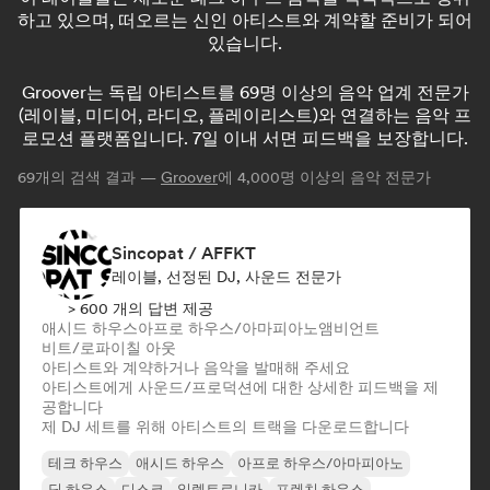
하고 있으며, 떠오르는 신인 아티스트와 계약할 준비가 되어
있습니다.
Groover는 독립 아티스트를 69명 이상의 음악 업계 전문가
(레이블, 미디어, 라디오, 플레이리스트)와 연결하는 음악 프
로모션 플랫폼입니다. 7일 이내 서면 피드백을 보장합니다.
69
개의 검색 결과 —
Groover
에 4,000명 이상의 음악 전문가
Sincopat / AFFKT
레이블, 선정된 DJ, 사운드 전문가
> 600 개의 답변 제공
애시드 하우스
아프로 하우스/아마피아노
앰비언트
비트/로파이
칠 아웃
아티스트와 계약하거나 음악을 발매해 주세요
아티스트에게 사운드/프로덕션에 대한 상세한 피드백을 제
공합니다
제 DJ 세트를 위해 아티스트의 트랙을 다운로드합니다
테크 하우스
애시드 하우스
아프로 하우스/아마피아노
딥 하우스
디스코
일렉트로니카
프렌치 하우스