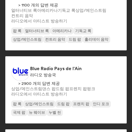
> 1100 개의 답변 제공
얼터너티브 록
아메리카나
기독교 록
상업/메인스트림
컨트리 음악
라디오에서 아티스트 방송하기
팝 록
얼터너티브 록
아메리카나
기독교 록
상업/메인스트림
컨트리 음악
드림 팝
홀리데이 음악
Blue Radio Pays de l'Ain
라디오 방송국
> 2900 개의 답변 제공
상업/메인스트림
댄스 팝
드림 팝
프렌치 팝
펑크
라디오에서 아티스트 방송하기
팝 록
상업/메인스트림
드림 팝
프렌치 팝
인디 포크
국제 팝
뉴 웨이브
누벨 씬