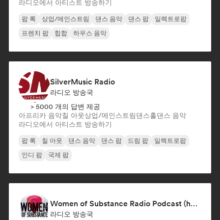
라디오에서 아티스트 방송하기
팝 록
상업/메인스트림
댄스 음악
댄스 팝
일렉트로팝
프렌치 팝
힙합
하우스 음악
SilverMusic Radio
라디오 방송국
> 5000 개의 답변 제공
아프리카 음악
칠 아웃
상업/메인스트림
댄스홀
댄스 음악
라디오에서 아티스트 방송하기
팝 록
칠 아웃
댄스 음악
댄스 팝
드림 팝
일렉트로팝
인디 팝
국제 팝
Women of Substance Radio Podcast (human Female recording or performing artists or female-fronted bands)
라디오 방송국