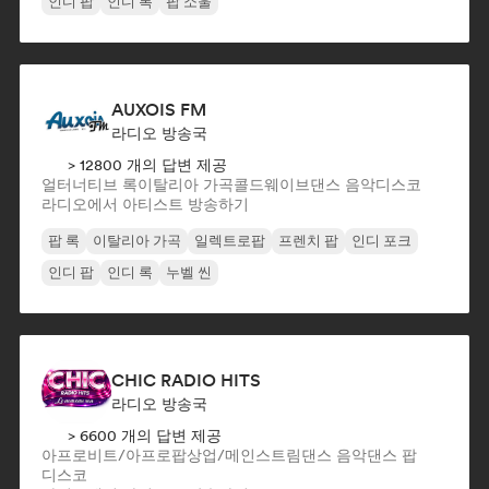
인디 팝
인디 록
팝 소울
AUXOIS FM
라디오 방송국
> 12800 개의 답변 제공
얼터너티브 록
이탈리아 가곡
콜드웨이브
댄스 음악
디스코
라디오에서 아티스트 방송하기
팝 록
이탈리아 가곡
일렉트로팝
프렌치 팝
인디 포크
인디 팝
인디 록
누벨 씬
CHIC RADIO HITS
라디오 방송국
> 6600 개의 답변 제공
아프로비트/아프로팝
상업/메인스트림
댄스 음악
댄스 팝
디스코