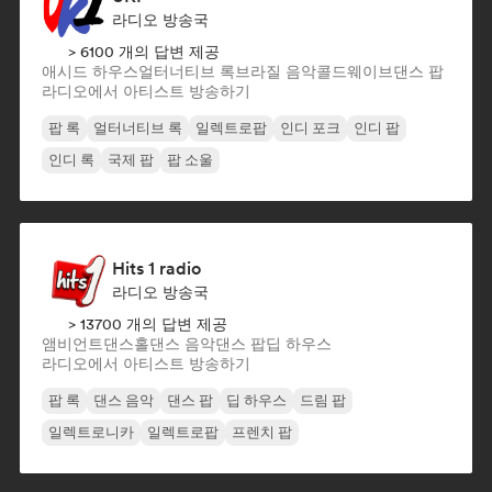
라디오 방송국
> 6100 개의 답변 제공
애시드 하우스
얼터너티브 록
브라질 음악
콜드웨이브
댄스 팝
라디오에서 아티스트 방송하기
팝 록
얼터너티브 록
일렉트로팝
인디 포크
인디 팝
인디 록
국제 팝
팝 소울
Hits 1 radio
라디오 방송국
> 13700 개의 답변 제공
앰비언트
댄스홀
댄스 음악
댄스 팝
딥 하우스
라디오에서 아티스트 방송하기
팝 록
댄스 음악
댄스 팝
딥 하우스
드림 팝
일렉트로니카
일렉트로팝
프렌치 팝