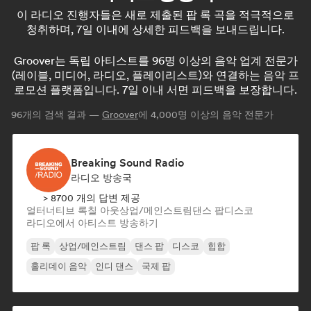
이 라디오 진행자들은 새로 제출된 팝 록 곡을 적극적으로
청취하며, 7일 이내에 상세한 피드백을 보내드립니다.
Groover는 독립 아티스트를 96명 이상의 음악 업계 전문가
(레이블, 미디어, 라디오, 플레이리스트)와 연결하는 음악 프
로모션 플랫폼입니다. 7일 이내 서면 피드백을 보장합니다.
96
개의 검색 결과 —
Groover
에 4,000명 이상의 음악 전문가
Breaking Sound Radio
라디오 방송국
> 8700 개의 답변 제공
얼터너티브 록
칠 아웃
상업/메인스트림
댄스 팝
디스코
라디오에서 아티스트 방송하기
팝 록
상업/메인스트림
댄스 팝
디스코
힙합
홀리데이 음악
인디 댄스
국제 팝