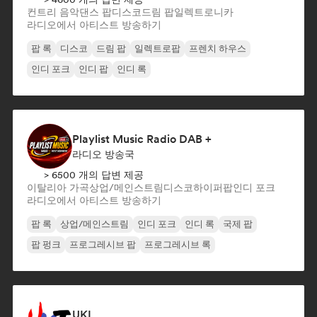
컨트리 음악
댄스 팝
디스코
드림 팝
일렉트로니카
라디오에서 아티스트 방송하기
팝 록
디스코
드림 팝
일렉트로팝
프렌치 하우스
인디 포크
인디 팝
인디 록
Playlist Music Radio DAB +
라디오 방송국
> 6500 개의 답변 제공
이탈리아 가곡
상업/메인스트림
디스코
하이퍼팝
인디 포크
라디오에서 아티스트 방송하기
팝 록
상업/메인스트림
인디 포크
인디 록
국제 팝
팝 펑크
프로그레시브 팝
프로그레시브 록
UKI