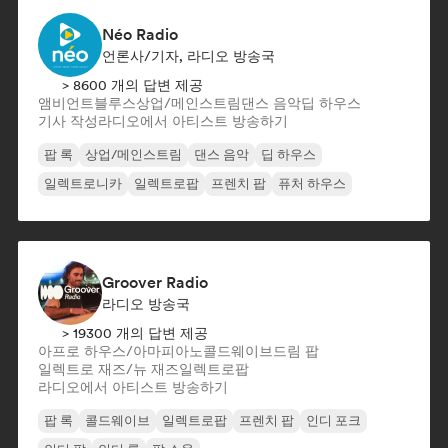
Néo Radio
언론사/기자, 라디오 방송국
> 8600 개의 답변 제공
앰비언트
블루스
상업/메인스트림
댄스 음악
딥 하우스
기사 작성
라디오에서 아티스트 방송하기
팝 록
상업/메인스트림
댄스 음악
딥 하우스
일렉트로니카
일렉트로팝
프렌치 팝
퓨처 하우스
Groover Radio
라디오 방송국
> 19300 개의 답변 제공
아프로 하우스/아마피아노
콜드웨이브
드림 팝
일렉트로 재즈/뉴 재즈
일렉트로팝
라디오에서 아티스트 방송하기
팝 록
콜드웨이브
일렉트로팝
프렌치 팝
인디 포크