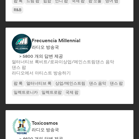
팝 록
드림 팝
힙합
인디 팝
국제 팝
팝 소울
영어 랩
R&B
Frecuencia Millennial
라디오 방송국
> 5800 개의 답변 제공
얼터너티브 록
비트/로파이
상업/메인스트림
댄스 음악
댄스 팝
라디오에서 아티스트 방송하기
팝 록
얼터너티브 록
상업/메인스트림
댄스 음악
댄스 팝
일렉트로니카
일렉트로팝
국제 팝
Toxicosmos
라디오 방송국
> 4600 개의 답변 제공