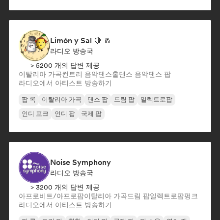
Limón y Sal 🍋 🧂
라디오 방송국
> 5200 개의 답변 제공
이탈리아 가곡
컨트리 음악
댄스홀
댄스 음악
댄스 팝
라디오에서 아티스트 방송하기
팝 록
이탈리아 가곡
댄스 팝
드림 팝
일렉트로팝
인디 포크
인디 팝
국제 팝
Noise Symphony
라디오 방송국
> 3200 개의 답변 제공
아프로비트/아프로팝
이탈리아 가곡
드림 팝
일렉트로팝
펑크
라디오에서 아티스트 방송하기