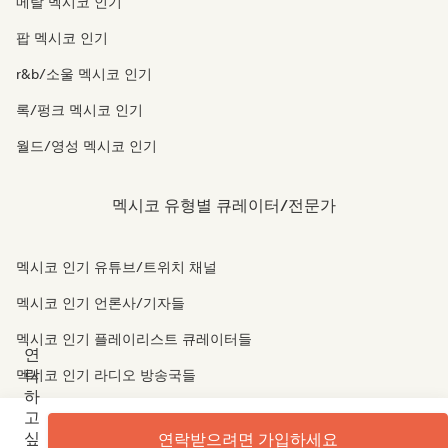
메탈 멕시코 인기
팝 멕시코 인기
r&b/소울 멕시코 인기
록/펑크 멕시코 인기
월드/영성 멕시코 인기
멕시코 유형별 큐레이터/전문가
멕시코 인기 유튜브/트위치 채널
멕시코 인기 언론사/기자들
멕시코 인기 플레이리스트 큐레이터들
연
락
멕시코 인기 라디오 방송국들
하
멕시코 인기 소셜 미디어 인플루언서들
고
싶
연락받으려면 가입하세요
멕시코 인기 사운드 전문가들