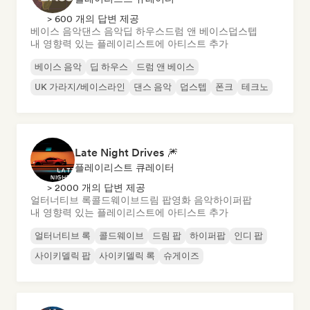
> 600 개의 답변 제공
베이스 음악
댄스 음악
딥 하우스
드럼 앤 베이스
덥스텝
내 영향력 있는 플레이리스트에 아티스트 추가
베이스 음악
딥 하우스
드럼 앤 베이스
UK 가라지/베이스라인
댄스 음악
덥스텝
폰크
테크노
Late Night Drives 🎆
플레이리스트 큐레이터
> 2000 개의 답변 제공
얼터너티브 록
콜드웨이브
드림 팝
영화 음악
하이퍼팝
내 영향력 있는 플레이리스트에 아티스트 추가
얼터너티브 록
콜드웨이브
드림 팝
하이퍼팝
인디 팝
사이키델릭 팝
사이키델릭 록
슈게이즈