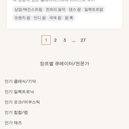
상업/메인스트림
컨트리 음악
댄스 팝
일렉트로팝
프렌치 팝
인디 팝
국제 팝
팝 록
1
2
3
...
27
장르별 큐레이터/전문가
인기 클래식/기악
인기 일렉트로닉
인기 포크/어쿠스틱
인기 힙합/랩
인기 재즈