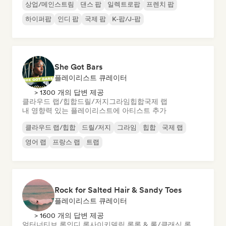
상업/메인스트림
댄스 팝
일렉트로팝
프렌치 팝
하이퍼팝
인디 팝
국제 팝
K-팝/J-팝
She Got Bars
플레이리스트 큐레이터
> 1300 개의 답변 제공
클라우드 랩/힙합
드릴/저지
그라임
힙합
국제 랩
내 영향력 있는 플레이리스트에 아티스트 추가
클라우드 랩/힙합
드릴/저지
그라임
힙합
국제 랩
영어 랩
프랑스 랩
트랩
Rock for Salted Hair & Sandy Toes
플레이리스트 큐레이터
> 1600 개의 답변 제공
얼터너티브 록
인디 록
사이키델릭 록
록 & 롤/클래식 록