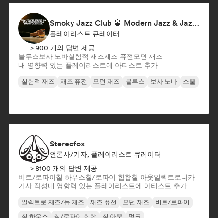
Smoky Jazz Club 🥃 Modern Jazz & Jazz Fusion to Sip an Old Fashioned to
플레이리스트 큐레이터
> 900 개의 답변 제공
블루스
보사 노바
실험적 재즈
재즈 퓨전
모던 재즈
내 영향력 있는 플레이리스트에 아티스트 추가
실험적 재즈
재즈 퓨전
모던 재즈
블루스
보사 노바
소울
Stereofox
언론사/기자, 플레이리스트 큐레이터
> 8100 개의 답변 제공
비트/로파이
칠 하우스
칠/로파이 힙합
칠 아웃
일렉트로니카
기사 작성
내 영향력 있는 플레이리스트에 아티스트 추가
일렉트로 재즈/뉴 재즈
재즈 퓨전
모던 재즈
비트/로파이
칠 하우스
칠/로파이 힙합
칠 아웃
펑크