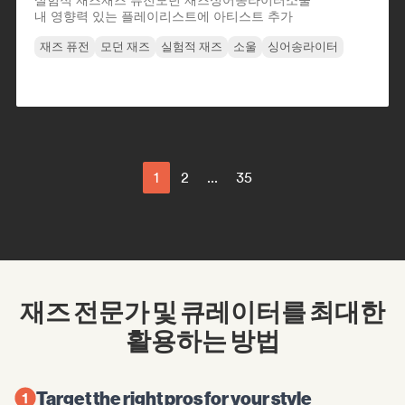
실험적 재즈
재즈 퓨전
모던 재즈
싱어송라이터
소울
내 영향력 있는 플레이리스트에 아티스트 추가
재즈 퓨전
모던 재즈
실험적 재즈
소울
싱어송라이터
1
2
...
35
재즈 전문가 및 큐레이터를 최대한
활용하는 방법
Target the right pros for your style