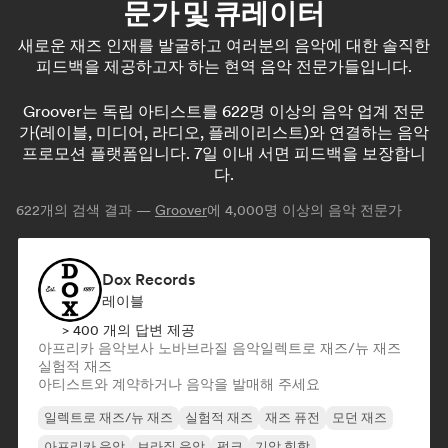
문가 및 큐레이터
새로운 재즈 인재를 발굴하고 여러분의 음악에 대한 솔직한
피드백을 제공하고자 하는 현역 음악 전문가들입니다.
Groover는 독립 아티스트를 622명 이상의 음악 업계 전문
가(레이블, 미디어, 라디오, 플레이리스트)와 연결하는 음악
프로모션 플랫폼입니다. 7일 이내 서면 피드백을 보장합니
다.
622
개의 검색 결과 —
Groover
에 4,000명 이상의 음악 전문가
Dox Records
레이블
> 400 개의 답변 제공
아프리카 음악
보사 노바
브라질 음악
일렉트로 재즈/뉴 재즈
실험적 재즈
아티스트와 계약하거나 음악을 발매해 주세요
일렉트로 재즈/뉴 재즈
실험적 재즈
재즈 퓨전
모던 재즈
아프리카 음악
브라질 음악
펑크
기악 힙합