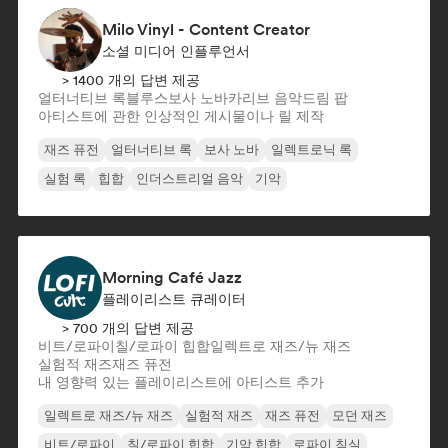
Milo Vinyl - Content Creator
소셜 미디어 인플루언서
> 1400 개의 답변 제공
얼터너티브 록
블루스
보사 노바
카리브 음악
드림 팝
아티스트에 관한 인상적인 게시물이나 릴 제작
재즈 퓨전
얼터너티브 록
보사 노바
일렉트로닉 록
실험 록
힙합
인더스트리얼 음악
기악
Morning Café Jazz
플레이리스트 큐레이터
> 700 개의 답변 제공
비트/로파이
칠/로파이 힙합
일렉트로 재즈/뉴 재즈
실험적 재즈
재즈 퓨전
내 영향력 있는 플레이리스트에 아티스트 추가
일렉트로 재즈/뉴 재즈
실험적 재즈
재즈 퓨전
모던 재즈
비트/로파이
칠/로파이 힙합
기악 힙합
로파이 침실