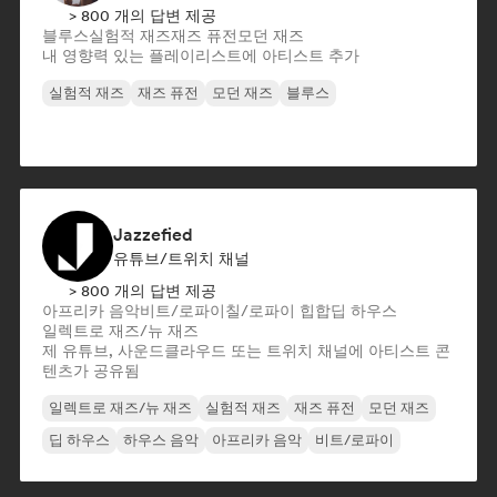
> 800 개의 답변 제공
블루스
실험적 재즈
재즈 퓨전
모던 재즈
내 영향력 있는 플레이리스트에 아티스트 추가
실험적 재즈
재즈 퓨전
모던 재즈
블루스
Jazzefied
유튜브/트위치 채널
> 800 개의 답변 제공
아프리카 음악
비트/로파이
칠/로파이 힙합
딥 하우스
일렉트로 재즈/뉴 재즈
제 유튜브, 사운드클라우드 또는 트위치 채널에 아티스트 콘
텐츠가 공유됨
일렉트로 재즈/뉴 재즈
실험적 재즈
재즈 퓨전
모던 재즈
딥 하우스
하우스 음악
아프리카 음악
비트/로파이