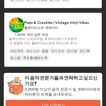
Pops & Crackles | Vintage Vinyl Vibes
플레이리스트 큐레이터
> 2000 개의 답변 제공
블루스
보사 노바
브라질 세르타네호
디스코
펑크
내 영향력 있는 플레이리스트에 아티스트 추가
모던 재즈
보사 노바
힙합
인디 포크
인디 팝
인디 록
팝 소울
록 & 롤/클래식 록
이 음악 전문가들과 연락하고 싶으신
가요?
3,000명 이상의 음악 전문가 및 큐레이터에게
여러분의 트랙을 보내보세요.
지금 시작하기