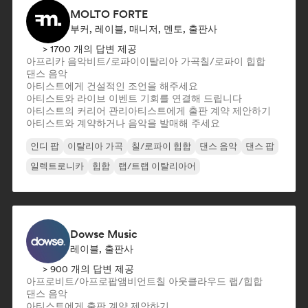
MOLTO FORTE
부커, 레이블, 매니저, 멘토, 출판사
> 1700 개의 답변 제공
아프리카 음악
비트/로파이
이탈리아 가곡
칠/로파이 힙합
댄스 음악
아티스트에게 건설적인 조언을 해주세요
아티스트와 라이브 이벤트 기회를 연결해 드립니다
아티스트의 커리어 관리
아티스트에게 출판 계약 제안하기
아티스트와 계약하거나 음악을 발매해 주세요
인디 팝
이탈리아 가곡
칠/로파이 힙합
댄스 음악
댄스 팝
일렉트로니카
힙합
랩/트랩 이탈리아어
Dowse Music
레이블, 출판사
> 900 개의 답변 제공
아프로비트/아프로팝
앰비언트
칠 아웃
클라우드 랩/힙합
댄스 음악
아티스트에게 출판 계약 제안하기