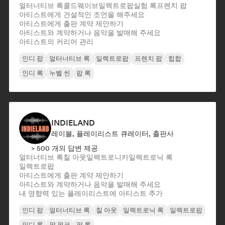
얼터너티브 록
콜드웨이브
일렉트로팝
실험 록
프렌치 팝
아티스트에게 건설적인 조언을 해주세요
아티스트에게 출판 계약 제안하기
아티스트와 계약하거나 음악을 발매해 주세요
아티스트의 커리어 관리
인디 팝
얼터너티브 록
일렉트로팝
프렌치 팝
힙합
인디 록
누벨 씬
팝 록
INDIELAND
레이블, 플레이리스트 큐레이터, 출판사
> 500 개의 답변 제공
얼터너티브 록
칠 아웃
일렉트로니카
일렉트로닉 록
일렉트로팝
아티스트에게 출판 계약 제안하기
아티스트와 계약하거나 음악을 발매해 주세요
내 영향력 있는 플레이리스트에 아티스트 추가
인디 팝
얼터너티브 록
칠 아웃
일렉트로닉 록
일렉트로팝
인디 록
팝 펑크
팝 록