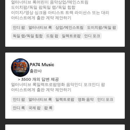
얼터너티브 록
어린이 음악
상업/메인스트림
도이치팝/독일 팝
독일 랩/독일 힙합
이미지/영상 싱크용 아티스트 트랙 라이선스 또는 대리
아티스트에게 출판 계약 제안하기
인디 팝
얼터너티브 록
상업/메인스트림
도이치팝/독일 팝
독일 랩/독일 힙합
드림 팝
일렉트로팝
인디 포크
PA74 Music
출판사
> 3500 개의 답변 제공
얼터너티브 록
일렉트로팝
영화 음악
인디 포크
인디 팝
아티스트에게 출판 계약 제안하기
인디 팝
얼터너티브 록
일렉트로팝
영화 음악
인디 포크
인디 록
국제 팝
팝 록