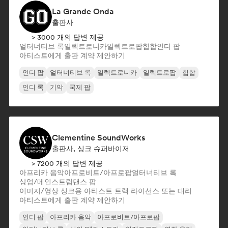
La Grande Onda
출판사
> 3000 개의 답변 제공
얼터너티브 록
일렉트로니카
일렉트로팝
힙합
인디 팝
아티스트에게 출판 계약 제안하기
인디 팝
얼터너티브 록
일렉트로니카
일렉트로팝
힙합
인디 록
기악
국제 팝
Clementine SoundWorks
출판사, 싱크 슈퍼바이저
> 7200 개의 답변 제공
아프리카 음악
아프로비트/아프로팝
얼터너티브 록
상업/메인스트림
댄스 팝
이미지/영상 싱크용 아티스트 트랙 라이선스 또는 대리
아티스트에게 출판 계약 제안하기
인디 팝
아프리카 음악
아프로비트/아프로팝