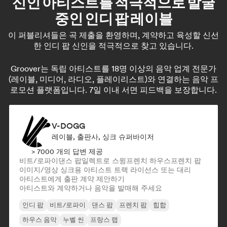
신인 아티스트를 적극적으로 발굴
중인 인디 팝 레이블
이 퍼블리셔들은 곡 제출을 환영하며, 계약하고 육성할 신선
한 인디 팝 신인을 적극적으로 찾고 있습니다.
Groover는 독립 아티스트를 18명 이상의 음악 업계 전문가
(레이블, 미디어, 라디오, 플레이리스트)와 연결하는 음악 프
로모션 플랫폼입니다. 7일 이내 서면 피드백을 보장합니다.
V-DOGG
레이블, 출판사, 싱크 슈퍼바이저
> 7000 개의 답변 제공
비트/로파이
댄스 팝
일렉트로 스윙
프렌치 하우스
프렌치 팝
이미지/영상 싱크용 아티스트 트랙 라이선스 또는 대리
아티스트에게 출판 계약 제안하기
아티스트와 계약하거나 음악을 발매해 주세요
인디 팝
비트/로파이
댄스 팝
프렌치 팝
힙합
하우스 음악
누벨 씬
프랑스 랩