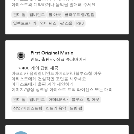
아티스트와 계약하거나 음악을 발매해 주세요
인디 팝
앰비언트
칠 아웃
클라우드 랩/힙합
일렉트로니카
인디 댄스
팝 소울
R&B
First Original Music
멘토, 출판사, 싱크 슈퍼바이저
> 400 개의 답변 제공
아프리카 음악
앰비언트
아메리카나
블루스
칠 아웃
아티스트에게 건설적인 조언을 해주세요
아티스트에게 출판 계약 제안하기
이미지/영상 싱크용 아티스트 트랙 라이선스 또는 대리
인디 팝
앰비언트
아메리카나
블루스
칠 아웃
상업/메인스트림
컨트리 음악
드림 팝