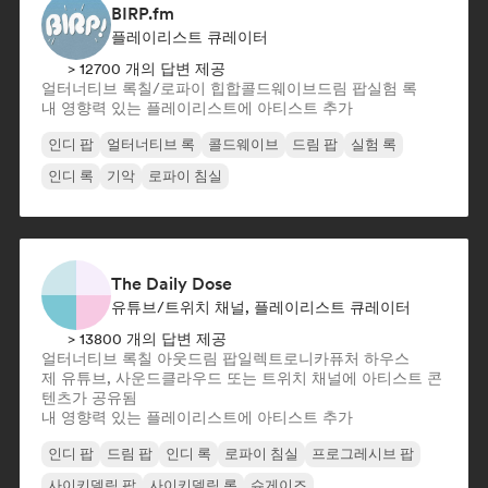
BIRP.fm
플레이리스트 큐레이터
> 12700 개의 답변 제공
얼터너티브 록
칠/로파이 힙합
콜드웨이브
드림 팝
실험 록
내 영향력 있는 플레이리스트에 아티스트 추가
인디 팝
얼터너티브 록
콜드웨이브
드림 팝
실험 록
인디 록
기악
로파이 침실
The Daily Dose
유튜브/트위치 채널, 플레이리스트 큐레이터
> 13800 개의 답변 제공
얼터너티브 록
칠 아웃
드림 팝
일렉트로니카
퓨처 하우스
제 유튜브, 사운드클라우드 또는 트위치 채널에 아티스트 콘
텐츠가 공유됨
내 영향력 있는 플레이리스트에 아티스트 추가
인디 팝
드림 팝
인디 록
로파이 침실
프로그레시브 팝
사이키델릭 팝
사이키델릭 록
슈게이즈