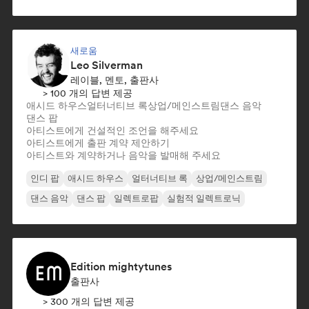
새로움
Leo Silverman
레이블, 멘토, 출판사
> 100 개의 답변 제공
애시드 하우스
얼터너티브 록
상업/메인스트림
댄스 음악
댄스 팝
아티스트에게 건설적인 조언을 해주세요
아티스트에게 출판 계약 제안하기
아티스트와 계약하거나 음악을 발매해 주세요
인디 팝
애시드 하우스
얼터너티브 록
상업/메인스트림
댄스 음악
댄스 팝
일렉트로팝
실험적 일렉트로닉
Edition mightytunes
출판사
> 300 개의 답변 제공