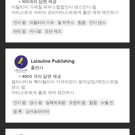
< 100개의 답변 제공
이탈리아 가곡
칠 하우스
힙합
인디 댄스
인디 팝
아티스트의 커리어 관리
아티스트에게 출판 계약 제안하기
인디 팝
이탈리아 가곡
칠 하우스
힙합
인디 댄스
라틴 팝
미니멀
모던 재즈
Lalouline Publishing
출판사
> 4600 개의 답변 제공
얼터너티브 록
이탈리아 가곡
어린이 음악
상업/메인스트림
댄스 팝
아티스트에게 출판 계약 제안하기
인디 팝
댄스 팝
일렉트로팝
프렌치 팝
힙합
누벨 씬
팝 록
싱어송라이터