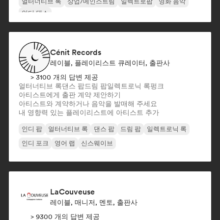
얼터너티브 록
상업/메인스트림
일렉트로팝
영화 음악
인디 댄스
Cénit Records
레이블, 플레이리스트 큐레이터, 출판사
> 3100 개의 답변 제공
얼터너티브 록
댄스 팝
드림 팝
일렉트로닉 록
펑크
아티스트에게 출판 계약 제안하기
아티스트와 계약하거나 음악을 발매해 주세요
내 영향력 있는 플레이리스트에 아티스트 추가
인디 팝
얼터너티브 록
댄스 팝
드림 팝
일렉트로닉 록
인디 포크
영어 랩
신스웨이브
LaCouveuse
레이블, 매니저, 멘토, 출판사
> 9300 개의 답변 제공