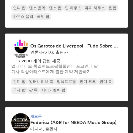
인디 팝
댄스 음악
댄스 팝
딥 하우스
퓨처 하우스
힙합
하우스 음악
국제 팝
Os Garotos de Liverpool - Tudo Sobre Música
언론사/기자, 출판사
> 2600 개의 답변 제공
얼터너티브 록
일렉트로팝
힙합
인디 포크
인디 팝
기사 작성
아티스트에게 출판 계약 제안하기
인디 팝
얼터너티브 록
일렉트로팝
인디 포크
인디 록
국제 팝
팝 록
사이키델릭 팝
새로움
Federica (A&R for NEEDA Music Group)
매니저, 출판사