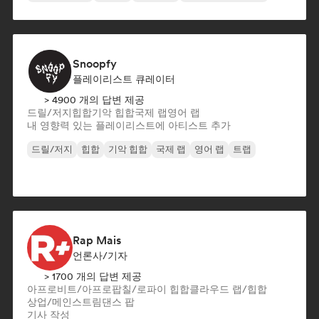
Snoopfy
플레이리스트 큐레이터
> 4900 개의 답변 제공
드릴/저지
힙합
기악 힙합
국제 랩
영어 랩
내 영향력 있는 플레이리스트에 아티스트 추가
드릴/저지
힙합
기악 힙합
국제 랩
영어 랩
트랩
Rap Mais
언론사/기자
> 1700 개의 답변 제공
아프로비트/아프로팝
칠/로파이 힙합
클라우드 랩/힙합
상업/메인스트림
댄스 팝
기사 작성