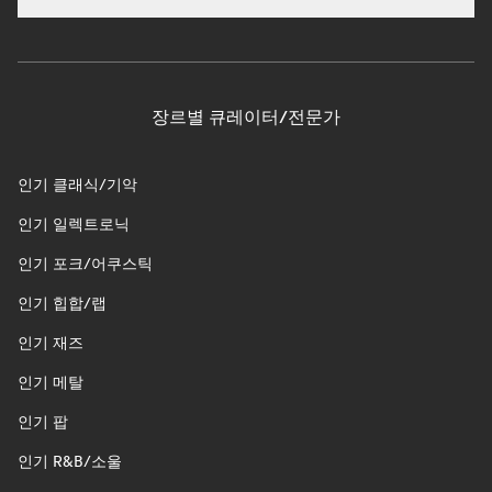
장르별 큐레이터/전문가
인기 클래식/기악
인기 일렉트로닉
인기 포크/어쿠스틱
인기 힙합/랩
인기 재즈
인기 메탈
인기 팝
인기 R&B/소울