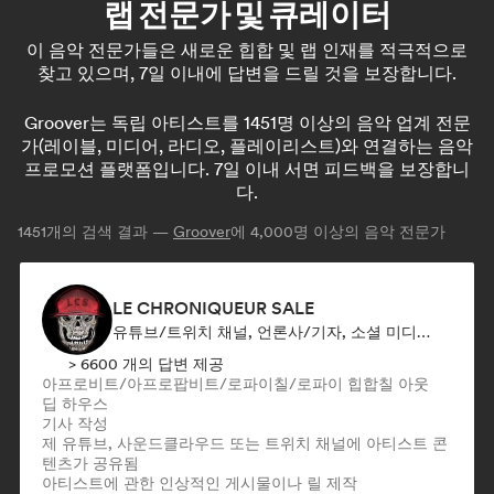
랩 전문가 및 큐레이터
이 음악 전문가들은 새로운 힙합 및 랩 인재를 적극적으로
찾고 있으며, 7일 이내에 답변을 드릴 것을 보장합니다.
Groover는 독립 아티스트를 1451명 이상의 음악 업계 전문
가(레이블, 미디어, 라디오, 플레이리스트)와 연결하는 음악
프로모션 플랫폼입니다. 7일 이내 서면 피드백을 보장합니
다.
1451
개의 검색 결과 —
Groover
에 4,000명 이상의 음악 전문가
LE CHRONIQUEUR SALE
유튜브/트위치 채널, 언론사/기자, 소셜 미디어 인플루언서
> 6600 개의 답변 제공
아프로비트/아프로팝
비트/로파이
칠/로파이 힙합
칠 아웃
딥 하우스
기사 작성
제 유튜브, 사운드클라우드 또는 트위치 채널에 아티스트 콘
텐츠가 공유됨
아티스트에 관한 인상적인 게시물이나 릴 제작