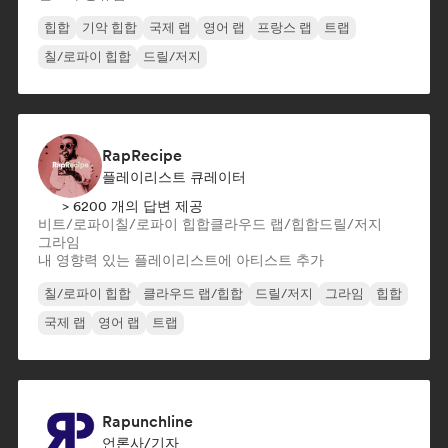
힙합
기악 힙합
국제 랩
영어 랩
프랑스 랩
트랩
칠/로파이 힙합
드릴/저지
RapRecipe
플레이리스트 큐레이터
> 6200 개의 답변 제공
비트/로파이
칠/로파이 힙합
클라우드 랩/힙합
드릴/저지
그라임
내 영향력 있는 플레이리스트에 아티스트 추가
칠/로파이 힙합
클라우드 랩/힙합
드릴/저지
그라임
힙합
국제 랩
영어 랩
트랩
Rapunchline
언론사/기자