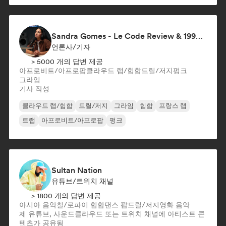
Sandra Gomes - Le Code Review & 1993initiales
언론사/기자
> 5000 개의 답변 제공
아프로비트/아프로팝
클라우드 랩/힙합
드릴/저지
펑크
그라임
기사 작성
클라우드 랩/힙합
드릴/저지
그라임
힙합
프랑스 랩
트랩
아프로비트/아프로팝
펑크
Sultan Nation
유튜브/트위치 채널
> 1800 개의 답변 제공
아시아 음악
칠/로파이 힙합
댄스 팝
드릴/저지
영화 음악
제 유튜브, 사운드클라우드 또는 트위치 채널에 아티스트 콘
텐츠가 공유됨