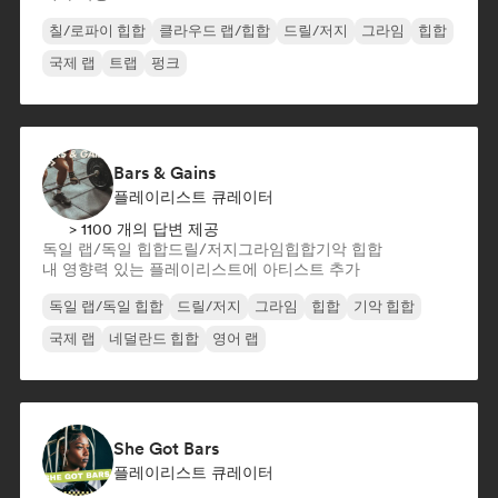
칠/로파이 힙합
클라우드 랩/힙합
드릴/저지
그라임
힙합
국제 랩
트랩
펑크
Bars & Gains
플레이리스트 큐레이터
> 1100 개의 답변 제공
독일 랩/독일 힙합
드릴/저지
그라임
힙합
기악 힙합
내 영향력 있는 플레이리스트에 아티스트 추가
독일 랩/독일 힙합
드릴/저지
그라임
힙합
기악 힙합
국제 랩
네덜란드 힙합
영어 랩
She Got Bars
플레이리스트 큐레이터