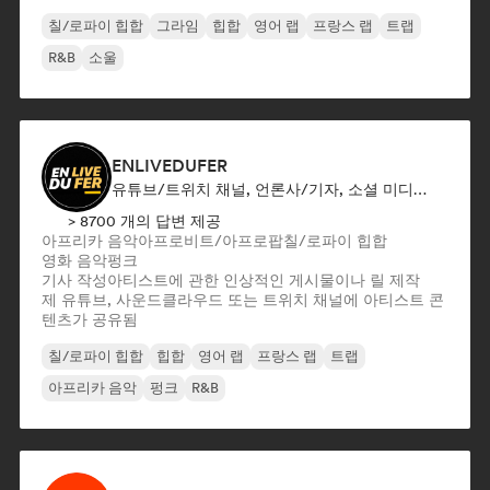
칠/로파이 힙합
그라임
힙합
영어 랩
프랑스 랩
트랩
R&B
소울
ENLIVEDUFER
유튜브/트위치 채널, 언론사/기자, 소셜 미디어 인플루언서
> 8700 개의 답변 제공
아프리카 음악
아프로비트/아프로팝
칠/로파이 힙합
영화 음악
펑크
기사 작성
아티스트에 관한 인상적인 게시물이나 릴 제작
제 유튜브, 사운드클라우드 또는 트위치 채널에 아티스트 콘
텐츠가 공유됨
칠/로파이 힙합
힙합
영어 랩
프랑스 랩
트랩
아프리카 음악
펑크
R&B