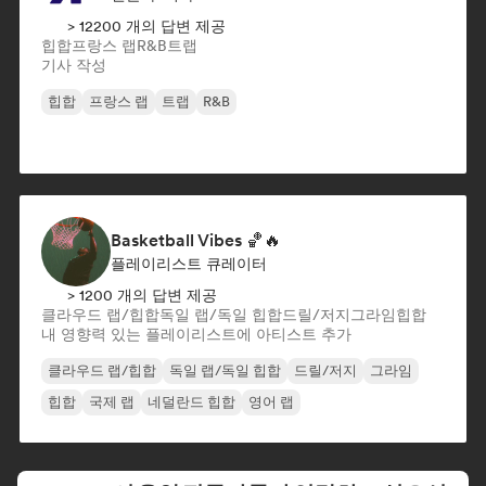
> 12200 개의 답변 제공
힙합
프랑스 랩
R&B
트랩
기사 작성
힙합
프랑스 랩
트랩
R&B
Basketball Vibes 🏀🔥
플레이리스트 큐레이터
> 1200 개의 답변 제공
클라우드 랩/힙합
독일 랩/독일 힙합
드릴/저지
그라임
힙합
내 영향력 있는 플레이리스트에 아티스트 추가
클라우드 랩/힙합
독일 랩/독일 힙합
드릴/저지
그라임
힙합
국제 랩
네덜란드 힙합
영어 랩