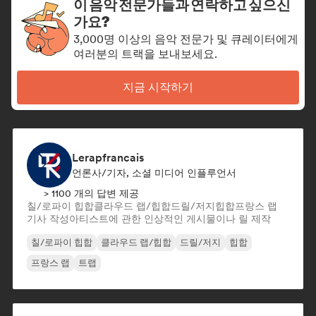
이 음악 전문가들과 연락하고 싶으신
가요?
3,000명 이상의 음악 전문가 및 큐레이터에게
여러분의 트랙을 보내보세요.
지금 시작하기
Lerapfrancais
언론사/기자, 소셜 미디어 인플루언서
> 1100 개의 답변 제공
칠/로파이 힙합
클라우드 랩/힙합
드릴/저지
힙합
프랑스 랩
기사 작성
아티스트에 관한 인상적인 게시물이나 릴 제작
칠/로파이 힙합
클라우드 랩/힙합
드릴/저지
힙합
프랑스 랩
트랩