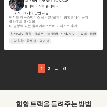
CLEAN TRANSITIONS😤
플레이리스트 큐레이터
> 3000 개의 답변 제공
애시드 하우스
베이스 음악
칠/로파이 힙합
클래식 음악
클라우드 랩/힙합
내 영향력 있는 플레이리스트에 아티스트 추가
칠/로파이 힙합
클라우드 랩/힙합
드릴/저지
그라임
힙합
기악 힙합
국제 랩
영어 랩
1
2
...
81
힙합 트랙을 들려주는 방법