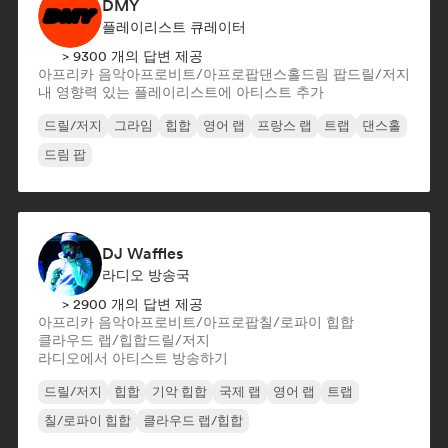
DMY
플레이리스트 큐레이터
> 9300 개의 답변 제공
아프리카 음악
아프로비트/아프로팝
댄스홀
드림 팝
드릴/저지
내 영향력 있는 플레이리스트에 아티스트 추가
드릴/저지
그라임
힙합
영어 랩
프랑스 랩
트랩
댄스홀
드림 팝
DJ Waffles
라디오 방송국
> 2900 개의 답변 제공
아프리카 음악
아프로비트/아프로팝
칠/로파이 힙합
클라우드 랩/힙합
드릴/저지
라디오에서 아티스트 방송하기
드릴/저지
힙합
기악 힙합
국제 랩
영어 랩
트랩
칠/로파이 힙합
클라우드 랩/힙합