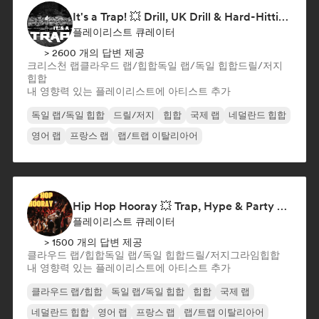
It's a Trap! 💥 Drill, UK Drill & Hard-Hitting Trap
플레이리스트 큐레이터
> 2600 개의 답변 제공
크리스천 랩
클라우드 랩/힙합
독일 랩/독일 힙합
드릴/저지
힙합
내 영향력 있는 플레이리스트에 아티스트 추가
독일 랩/독일 힙합
드릴/저지
힙합
국제 랩
네덜란드 힙합
영어 랩
프랑스 랩
랩/트랩 이탈리아어
Hip Hop Hooray 💥 Trap, Hype & Party Rap Bangers
플레이리스트 큐레이터
> 1500 개의 답변 제공
클라우드 랩/힙합
독일 랩/독일 힙합
드릴/저지
그라임
힙합
내 영향력 있는 플레이리스트에 아티스트 추가
클라우드 랩/힙합
독일 랩/독일 힙합
힙합
국제 랩
네덜란드 힙합
영어 랩
프랑스 랩
랩/트랩 이탈리아어