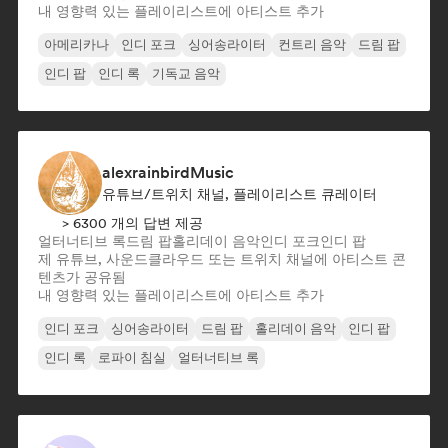
내 영향력 있는 플레이리스트에 아티스트 추가
아메리카나
인디 포크
싱어송라이터
컨트리 음악
드림 팝
인디 팝
인디 록
기독교 음악
alexrainbirdMusic
유튜브/트위치 채널, 플레이리스트 큐레이터
> 6300 개의 답변 제공
얼터너티브 록
드림 팝
홀리데이 음악
인디 포크
인디 팝
제 유튜브, 사운드클라우드 또는 트위치 채널에 아티스트 콘
텐츠가 공유됨
내 영향력 있는 플레이리스트에 아티스트 추가
인디 포크
싱어송라이터
드림 팝
홀리데이 음악
인디 팝
인디 록
로파이 침실
얼터너티브 록