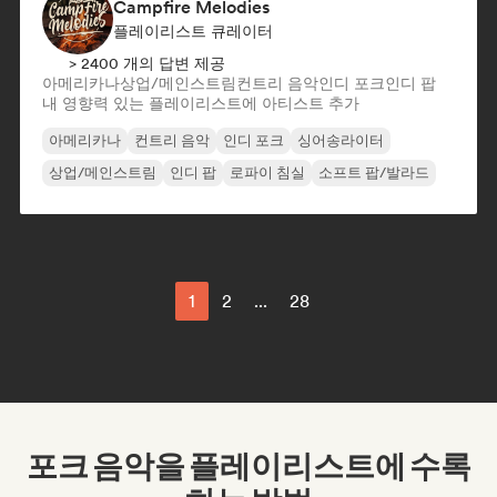
Campfire Melodies
플레이리스트 큐레이터
> 2400 개의 답변 제공
아메리카나
상업/메인스트림
컨트리 음악
인디 포크
인디 팝
내 영향력 있는 플레이리스트에 아티스트 추가
아메리카나
컨트리 음악
인디 포크
싱어송라이터
상업/메인스트림
인디 팝
로파이 침실
소프트 팝/발라드
1
2
...
28
포크 음악을 플레이리스트에 수록