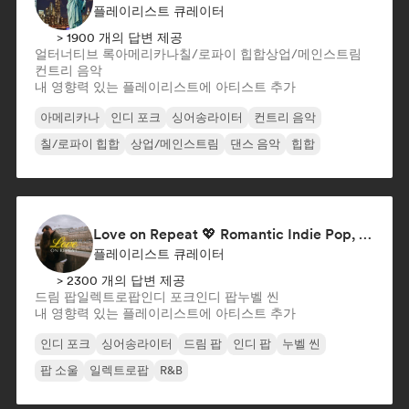
플레이리스트 큐레이터
> 1900 개의 답변 제공
얼터너티브 록
아메리카나
칠/로파이 힙합
상업/메인스트림
컨트리 음악
내 영향력 있는 플레이리스트에 아티스트 추가
아메리카나
인디 포크
싱어송라이터
컨트리 음악
칠/로파이 힙합
상업/메인스트림
댄스 음악
힙합
Love on Repeat 💖 Romantic Indie Pop, Neo Soul & Singer-Songwriter
플레이리스트 큐레이터
> 2300 개의 답변 제공
드림 팝
일렉트로팝
인디 포크
인디 팝
누벨 씬
내 영향력 있는 플레이리스트에 아티스트 추가
인디 포크
싱어송라이터
드림 팝
인디 팝
누벨 씬
팝 소울
일렉트로팝
R&B