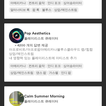
아메리카나
컨트리 음악
인디 포크
싱어송라이터
얼터너티브 록
팝 록
블루스
상업/메인스트림
Pop Aesthetics
플레이리스트 큐레이터
> 4200 개의 답변 제공
아프로비트/아프로팝
아메리카나
블루스
클라우드 랩/힙합
상업/메인스트림
내 영향력 있는 플레이리스트에 아티스트 추가
아메리카나
컨트리 음악
인디 포크
싱어송라이터
상업/메인스트림
댄스 팝
가스펠
인디 팝
Calm Summer Morning
플레이리스트 큐레이터