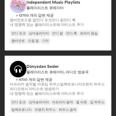
Independent Music Playlists
플레이리스트 큐레이터
> 12700 개의 답변 제공
앰비언트
드림 팝
인디 포크
인디 팝
인디 록
내 영향력 있는 플레이리스트에 아티스트 추가
인디 포크
싱어송라이터
인디 팝
인디 록
로파이 침실
앰비언트
드림 팝
기악
Dünyadan Sesler
플레이리스트 큐레이터, 라디오 방송국
> 4700 개의 답변 제공
아프리카 음악
칠 아웃
딥 하우스
일렉트로니카
프렌치 하우스
라디오에서 아티스트 방송하기
내 영향력 있는 플레이리스트에 아티스트 추가
인디 포크
싱어송라이터
아프리카 음악
칠 아웃
딥 하우스
일렉트로니카
프렌치 하우스
하우스 음악