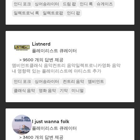
인디 포크
싱어송라이터
드림 팝
인디 록
슈게이즈
일렉트로닉 록
일렉트로팝
인디 팝
Listnerd
플레이리스트 큐레이터
> 9500 개의 답변 제공
앰비언트
클래식 음악
컨트리 음악
일렉트로니카
영화 음악
내 영향력 있는 플레이리스트에 아티스트 추가
인디 포크
싱어송라이터
컨트리 음악
앰비언트
클래식 음악
영화 음악
기악
미니멀
I just wanna folk
플레이리스트 큐레이터
> 3400 개의 답변 제공