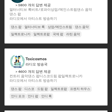
> 5800 개의 답변 제공
얼터너티브 록
비트/로파이
상업/메인스트림
댄스 음악
댄스 팝
라디오에서 아티스트 방송하기
댄스 팝
얼터너티브 록
상업/메인스트림
댄스 음악
일렉트로니카
일렉트로팝
국제 팝
라틴 음악
Toxicosmos
라디오 방송국
> 4600 개의 답변 제공
컨트리 음악
댄스 팝
디스코
드림 팝
일렉트로니카
라디오에서 아티스트 방송하기
댄스 팝
디스코
드림 팝
일렉트로팝
프렌치 하우스
인디 포크
인디 팝
인디 록