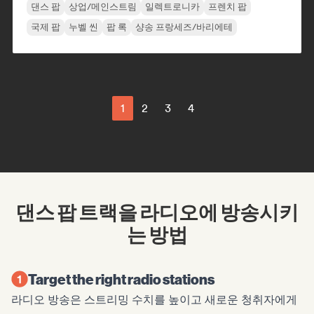
댄스 팝
상업/메인스트림
일렉트로니카
프렌치 팝
국제 팝
누벨 씬
팝 록
샹송 프랑세즈/바리에테
1
2
3
4
댄스 팝 트랙을 라디오에 방송시키
는 방법
Target the right radio stations
라디오 방송은 스트리밍 수치를 높이고 새로운 청취자에게