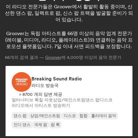
이 라디오 전문가들은 Groover에서 활발히 활동 중이며, 신
선한 댄스 팝, 일렉트로 팝, 신스 팝 트랙을 발굴할 준비가 되
어 있습니다.
Groover는 독립 아티스트를 66명 이상의 음악 업계 전문가
(레이블, 미디어, 라디오, 플레이리스트)와 연결하는 음악 프
로모션 플랫폼입니다. 7일 이내 서면 피드백을 보장합니다.
66
개의 검색 결과 —
Groover
에 4,000명 이상의 음악 전문가
Breaking Sound Radio
라디오 방송국
> 8700 개의 답변 제공
얼터너티브 록
칠 아웃
상업/메인스트림
댄스 팝
디스코
라디오에서 아티스트 방송하기
댄스 팝
상업/메인스트림
디스코
힙합
홀리데이 음악
인디 댄스
국제 팝
팝 록