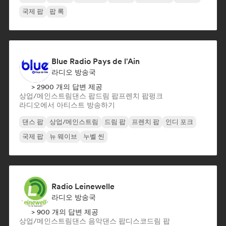
국제 팝
팝 록
Blue Radio Pays de l'Ain
라디오 방송국
> 2900 개의 답변 제공
상업/메인스트림
댄스 팝
드림 팝
프렌치 팝
펑크
라디오에서 아티스트 방송하기
댄스 팝
상업/메인스트림
드림 팝
프렌치 팝
인디 포크
국제 팝
뉴 웨이브
누벨 씬
Radio Leinewelle
라디오 방송국
> 900 개의 답변 제공
상업/메인스트림
댄스 음악
댄스 팝
디스코
드림 팝