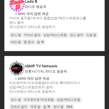
Lado B
라디오 방송국
> 1200 개의 답변 제공
카리브 음악
칠/로파이 힙합
상업/메인스트림
댄스홀
댄스 음악
라디오에서 아티스트 방송하기
댄스 팝
카리브 음악
상업/메인스트림
댄스 음악
드림 팝
라틴 팝
팝 펑크
팝 록
IGMP TV Network
언론사/기자, 라디오 방송국
> 2200 개의 답변 제공
아프로비트/아프로팝
얼터너티브 록
아메리카나
상업/메인스트림
컨트리 음악
라디오에서 아티스트 방송하기
댄스 팝
아프로비트/아프로팝
상업/메인스트림
컨트리 음악
국제 팝
팝 록
영어 랩
R&B