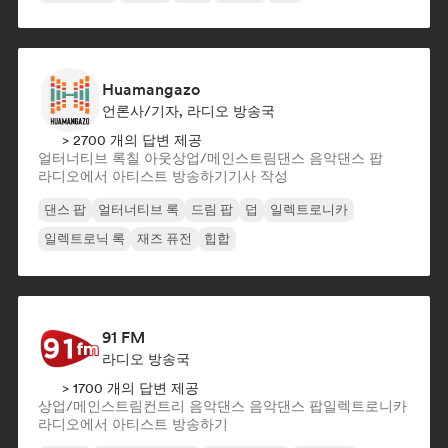
Huamangazo
언론사/기자, 라디오 방송국
> 2700 개의 답변 제공
얼터너티브 록
칠 아웃
상업/메인스트림
댄스 음악
댄스 팝
라디오에서 아티스트 방송하기
기사 작성
댄스 팝
얼터너티브 록
드림 팝
덥
일렉트로니카
일렉트로닉 록
재즈 퓨전
힙합
91 FM
라디오 방송국
> 1700 개의 답변 제공
상업/메인스트림
컨트리 음악
댄스 음악
댄스 팝
일렉트로니카
라디오에서 아티스트 방송하기