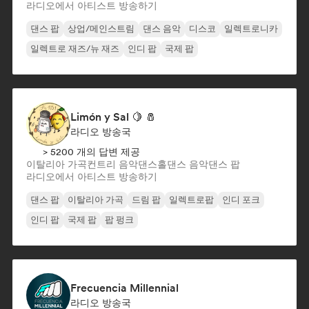
라디오에서 아티스트 방송하기
댄스 팝
상업/메인스트림
댄스 음악
디스코
일렉트로니카
일렉트로 재즈/뉴 재즈
인디 팝
국제 팝
Limón y Sal 🍋 🧂
라디오 방송국
> 5200 개의 답변 제공
이탈리아 가곡
컨트리 음악
댄스홀
댄스 음악
댄스 팝
라디오에서 아티스트 방송하기
댄스 팝
이탈리아 가곡
드림 팝
일렉트로팝
인디 포크
인디 팝
국제 팝
팝 펑크
Frecuencia Millennial
라디오 방송국