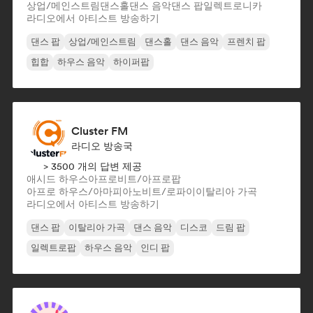
상업/메인스트림
댄스홀
댄스 음악
댄스 팝
일렉트로니카
라디오에서 아티스트 방송하기
댄스 팝
상업/메인스트림
댄스홀
댄스 음악
프렌치 팝
힙합
하우스 음악
하이퍼팝
Cluster FM
라디오 방송국
> 3500 개의 답변 제공
애시드 하우스
아프로비트/아프로팝
아프로 하우스/아마피아노
비트/로파이
이탈리아 가곡
라디오에서 아티스트 방송하기
댄스 팝
이탈리아 가곡
댄스 음악
디스코
드림 팝
일렉트로팝
하우스 음악
인디 팝