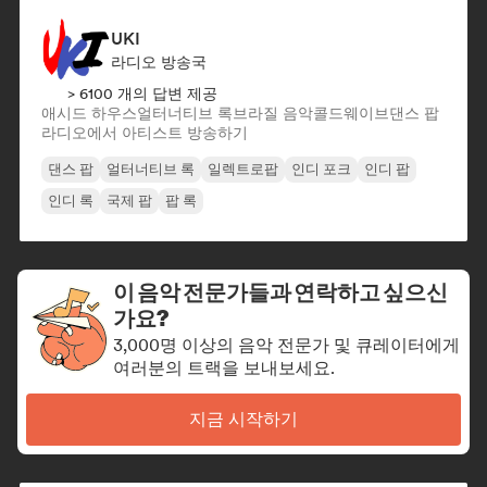
UKI
라디오 방송국
> 6100 개의 답변 제공
애시드 하우스
얼터너티브 록
브라질 음악
콜드웨이브
댄스 팝
라디오에서 아티스트 방송하기
댄스 팝
얼터너티브 록
일렉트로팝
인디 포크
인디 팝
인디 록
국제 팝
팝 록
이 음악 전문가들과 연락하고 싶으신
가요?
3,000명 이상의 음악 전문가 및 큐레이터에게
여러분의 트랙을 보내보세요.
지금 시작하기