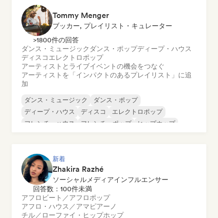
Tommy Menger
ブッカー, プレイリスト・キュレーター
>1800件の回答
ダンス・ミュージック
ダンス・ポップ
ディープ・ハウス
ディスコ
エレクトロポップ
アーティストとライブイベントの機会をつなぐ
アーティストを「インパクトのあるプレイリスト」に追
加
ダンス・ミュージック
ダンス・ポップ
ディープ・ハウス
ディスコ
エレクトロポップ
フレンチ・ハウス
フレンチ・ポップ
ヒップホップ
新着
Zhakira Razhé
ソーシャルメディアインフルエンサー
回答数：100件未満
アフロビート／アフロポップ
アフロ・ハウス／アマピアーノ
チル／ローファイ・ヒップホップ