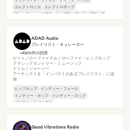
エレクトロニカ
エレクトロポップ
フューチャー・ハウス
ヒップホップ
ヒップホップ
テックハウス
ADAD Audio
プレイリスト・キュレーター
>4900件の回答
ビート／ローファイ
チル／ローファイ・ヒップホップ
クラシック
カントリー・ミュージック
ドリル／ジャージー
アーティストを「インパクトのあるプレイリスト」に追
加
ヒップホップ
インディー・フォーク
インディー・ポップ
インディー・ロック
インストゥルメンタル
インストゥルメンタル・ヒップホップ
インターナショナル・ラップ
英語ラップ
Good Vibrations Radio