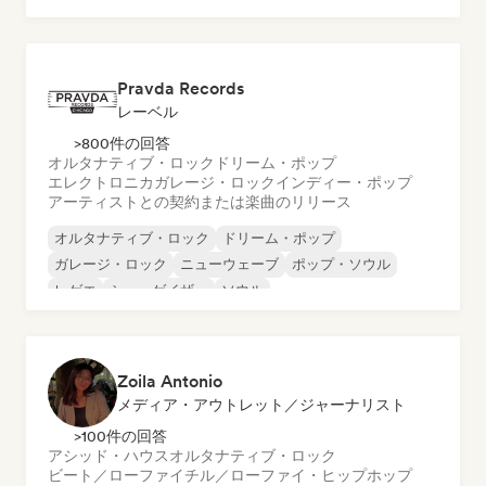
メタル／ヘヴィメタル
ポップ・ロック
Pravda Records
レーベル
>800件の回答
オルタナティブ・ロック
ドリーム・ポップ
エレクトロニカ
ガレージ・ロック
インディー・ポップ
アーティストとの契約または楽曲のリリース
オルタナティブ・ロック
ドリーム・ポップ
ガレージ・ロック
ニューウェーブ
ポップ・ソウル
レゲエ
シューゲイザー
ソウル
Zoila Antonio
メディア・アウトレット／ジャーナリスト
>100件の回答
アシッド・ハウス
オルタナティブ・ロック
ビート／ローファイ
チル／ローファイ・ヒップホップ