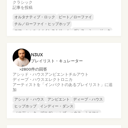
クラシック
記事を投稿
オルタナティブ・ロック
ビート／ローファイ
チル／ローファイ・ヒップホップ
コマーシャル／メインストリーム
ダンス・ミュージック
ディスコ
ドリーム・ポップ
ヒップホップ
N3UX
プレイリスト・キュレーター
>2800件の回答
アシッド・ハウス
アンビエント
チルアウト
ディープ・ハウス
エレクトロニカ
アーティストを「インパクトのあるプレイリスト」に追
加
アシッド・ハウス
アンビエント
ディープ・ハウス
ヒップホップ
インディー・ダンス
メロディック・プログレッシブ・ハウス
ミニマル
オルガニック・ハウス／ダウンテンポ