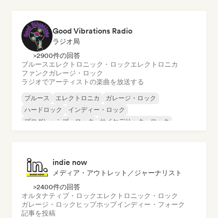
Good Vibrations Radio
ラジオ局
>2900件の回答
ブルース
エレクトロニック・ロック
エレクトロニカ
ファンク
ガレージ・ロック
ラジオでアーティストの楽曲を放送する
ブルース
エレクトロニカ
ガレージ・ロック
ハードロック
インディー・ロック
プログレッシブ・ロック
サイケデリック・ロック
ロック・アンド・ロール／クラシック・ロック
indie now
メディア・アウトレット／ジャーナリスト
>2400件の回答
オルタナティブ・ロック
エレクトロニック・ロック
ガレージ・ロック
ヒップホップ
インディー・フォーク
記事を投稿