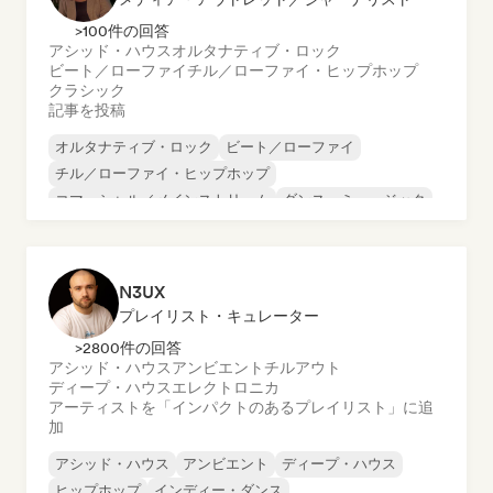
>100件の回答
アシッド・ハウス
オルタナティブ・ロック
ビート／ローファイ
チル／ローファイ・ヒップホップ
クラシック
記事を投稿
オルタナティブ・ロック
ビート／ローファイ
チル／ローファイ・ヒップホップ
コマーシャル／メインストリーム
ダンス・ミュージック
ディスコ
ドリーム・ポップ
ヒップホップ
N3UX
プレイリスト・キュレーター
>2800件の回答
アシッド・ハウス
アンビエント
チルアウト
ディープ・ハウス
エレクトロニカ
アーティストを「インパクトのあるプレイリスト」に追
加
アシッド・ハウス
アンビエント
ディープ・ハウス
ヒップホップ
インディー・ダンス