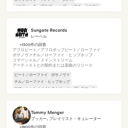
メロディック・プログレッシブ・ハウス
ミニマル
オルガニック・ハウス／ダウンテンポ
Sungate Records
レーベル
>1300件の回答
アフロビート／アフロポップ
ビート／ローファイ
ボサノヴァ
チル／ローファイ・ヒップホップ
コマーシャル／メインストリーム
アーティストとの契約または楽曲のリリース
ビート／ローファイ
ボサノヴァ
チル／ローファイ・ヒップホップ
コマーシャル／メインストリーム
ダンスホール
ダンス・ポップ
ヒップホップ
ポップ・ソウル
Tommy Menger
ブッカー, プレイリスト・キュレーター
>1800件の回答