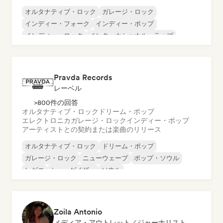
オルタナティブ・ロック
ガレージ・ロック
インディー・フォーク
インディー・ポップ
インディー・ロック
インターナショナル・ラップ
メタル／ヘヴィメタル
ポップ・ロック
Pravda Records
レーベル
>800件の回答
オルタナティブ・ロック
ドリーム・ポップ
エレクトロニカ
ガレージ・ロック
インディー・ポップ
アーティストとの契約または楽曲のリリース
オルタナティブ・ロック
ドリーム・ポップ
ガレージ・ロック
ニューウェーブ
ポップ・ソウル
レゲエ
シューゲイザー
ソウル
Zoila Antonio
メディア・アウトレット／ジャーナリスト