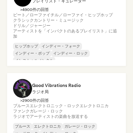
プレイリスト・キュレーター
>4900件の回答
ビート／ローファイ
チル／ローファイ・ヒップホップ
クラシック
カントリー・ミュージック
ドリル／ジャージー
アーティストを「インパクトのあるプレイリスト」に追
加
ヒップホップ
インディー・フォーク
インディー・ポップ
インディー・ロック
インストゥルメンタル
インストゥルメンタル・ヒップホップ
インターナショナル・ラップ
英語ラップ
Good Vibrations Radio
ラジオ局
>2900件の回答
ブルース
エレクトロニック・ロック
エレクトロニカ
ファンク
ガレージ・ロック
ラジオでアーティストの楽曲を放送する
ブルース
エレクトロニカ
ガレージ・ロック