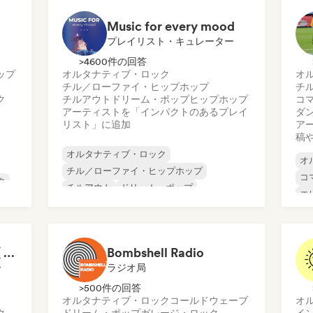
Music for every mood
プレイリスト・キュレーター
>4600件の回答
ップ
オルタナティブ・ロック
オ
チル／ローファイ・ヒップホップ
チ
ク
チルアウト
ドリーム・ポップ
ヒップホップ
コ
アーティストを「インパクトのあるプレイ
ダ
リスト」に追加
ア
稿
オルタナティブ・ロック
オ
チル／ローファイ・ヒップホップ
コ
ク
チルアウト
ドリーム・ポップ
エ
ク
インディー・ポップ
インディー・ロック
イ
ポップ・ロック
R&B
ポ
GTA Vice City Songs ( 80-90's vibes)
Bombshell Radio
ー
ラジオ局
>500件の回答
オルタナティブ・ロック
コールドウェーブ
オ