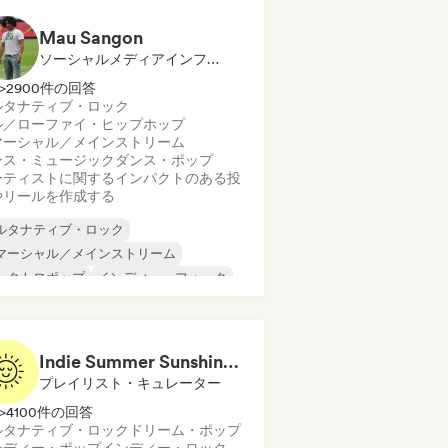
Mau Sangon
ソーシャルメディアインフルエンサー
>2900件の回答
ルタナティブ・ロック
ル／ローファイ・ヒップホップ
マーシャル／メインストリーム
ンス・ミュージック
ダンス・ポップ
ーティストに関するインパクトのある投
やリールを作成する
ルタナティブ・ロック
マーシャル／メインストリーム
レクトロポップ
インディー・フォーク
ンディー・ポップ
インディー・ロック
ップ・ロック
R&B
Indie Summer Sunshine (by Indie Idiots)
プレイリスト・キュレーター
>4100件の回答
ルタナティブ・ロック
ドリーム・ポップ