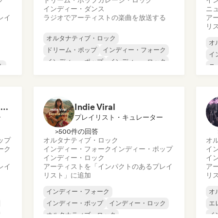
ク
ドリーム・ポップ
ガレージ・ロック
イ
インディー・ダンス
ニ
レイ
ラジオでアーティストの楽曲を放送する
ア
リ
オルタナティブ・ロック
オ
ドリーム・ポップ
インディー・フォーク
イ
インディー・ポップ
インディー・ロック
ル
ニ
ニューウェーブ
ポップ・ロック
サ
シンセポップ
You're in a Coming of Age Movie
Indie Viral
ー
プレイリスト・キュレーター
>500件の回答
ップ
オルタナティブ・ロック
オ
ーク
インディー・フォーク
インディー・ポップ
イ
インディー・ロック
イ
レイ
アーティストを「インパクトのあるプレイ
ア
リスト」に追加
リ
インディー・フォーク
オ
インディー・ポップ
インディー・ロック
エ
オルタナティブ・ロック
イ