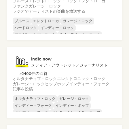
ブルース
エレクトロニック・ロック
エレクトロニカ
ファンク
ガレージ・ロック
ラジオでアーティストの楽曲を放送する
ブルース
エレクトロニカ
ガレージ・ロック
ハードロック
インディー・ロック
プログレッシブ・ロック
サイケデリック・ロック
ロック・アンド・ロール／クラシック・ロック
indie now
メディア・アウトレット／ジャーナリスト
>2400件の回答
オルタナティブ・ロック
エレクトロニック・ロック
ガレージ・ロック
ヒップホップ
インディー・フォーク
記事を投稿
オルタナティブ・ロック
ガレージ・ロック
インディー・フォーク
インディー・ポップ
インディー・ロック
インターナショナル・ラップ
メタル／ヘヴィメタル
ポップ・ロック