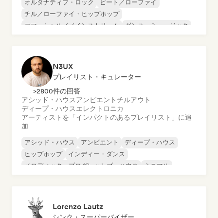
オルタナティブ・ロック
ビート／ローファイ
チル／ローファイ・ヒップホップ
コマーシャル／メインストリーム
ダンス・ミュージック
ディスコ
ドリーム・ポップ
ヒップホップ
N3UX
プレイリスト・キュレーター
>2800件の回答
アシッド・ハウス
アンビエント
チルアウト
ディープ・ハウス
エレクトロニカ
アーティストを「インパクトのあるプレイリスト」に追
加
アシッド・ハウス
アンビエント
ディープ・ハウス
ヒップホップ
インディー・ダンス
メロディック・プログレッシブ・ハウス
ミニマル
オルガニック・ハウス／ダウンテンポ
Lorenzo Lautz
シンク・スーパーバイザー