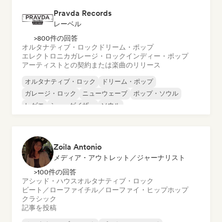
Pravda Records
レーベル
>800件の回答
オルタナティブ・ロック
ドリーム・ポップ
エレクトロニカ
ガレージ・ロック
インディー・ポップ
アーティストとの契約または楽曲のリリース
オルタナティブ・ロック
ドリーム・ポップ
ガレージ・ロック
ニューウェーブ
ポップ・ソウル
レゲエ
シューゲイザー
ソウル
Zoila Antonio
メディア・アウトレット／ジャーナリスト
>100件の回答
アシッド・ハウス
オルタナティブ・ロック
ビート／ローファイ
チル／ローファイ・ヒップホップ
クラシック
記事を投稿