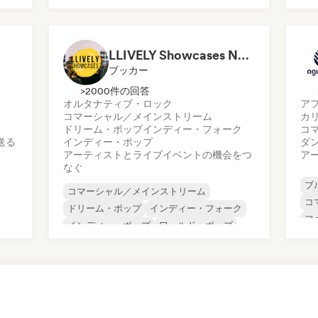
ヒップホップ
ヒップホップ
ヌ
インターナショナル・ラップ
ポ
LLIVELY Showcases Newcastle
ブッカー
>2000件の回答
オルタナティブ・ロック
ア
コマーシャル／メインストリーム
カ
ドリーム・ポップ
インディー・フォーク
コ
送る
インディー・ポップ
ダ
アーティストとライブイベントの機会をつ
ア
なぐ
ブ
コマーシャル／メインストリーム
コ
ドリーム・ポップ
インディー・フォーク
フ
インディー・ポップ
ワールド・ポップ
ワ
ローファイ・ベッドルーム
ラ
ポップ・ロック
ポップ・ソウル