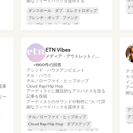
細なフィードバックを提供する
ド
ダンスホール
ダブ
エレクトロポップ
エ
フレンチ・ポップ
ファンク
イ
ヒップホップ
ヒップホップ
イ
ニューウェーブ
ポ
ETN Vibes
メディア・アウトレット／ジャーナリスト, メンター, サウンドエキスパート
>1900件の回答
アシッド・ハウス
アンビエント
ア
ュ
チル・ハウス
カ
チル／ローファイ・ヒップホップ
イ
提案
Cloud Rap/Hip Hop
ア
アーティストに建設的なアドバイスを送る
細
記事を投稿
リー
アーティストのサウンドや制作について詳
細なフィードバックを提供する
ア
チル／ローファイ・ヒップホップ
ア
Cloud Rap/Hip Hop
ダブステップ
エ
フューチャー・ハウス
ハード・テクノ
イ