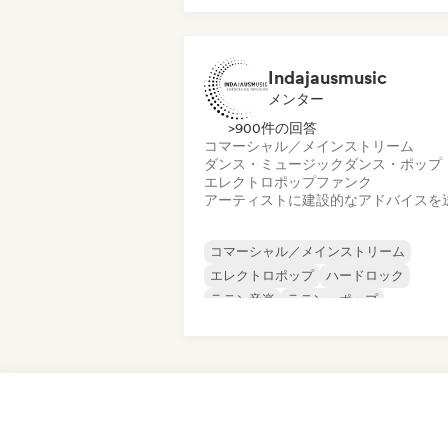
ガレージ・ロック
ハードコア
ヒップホップ
インディー・ロック
Indajausmusic
メンター
>900件の回答
コマーシャル／メインストリーム
ダンス・ミュージック
ダンス・ポップ
エレクトロポップ
ファンク
アーティストに建設的なアドバイスを
コマーシャル／メインストリーム
エレクトロポップ
ハードロック
ラテン音楽
ラテン・ポップ
メタル／ヘヴィメタル
ニューウェーブ
ポップ・ロック