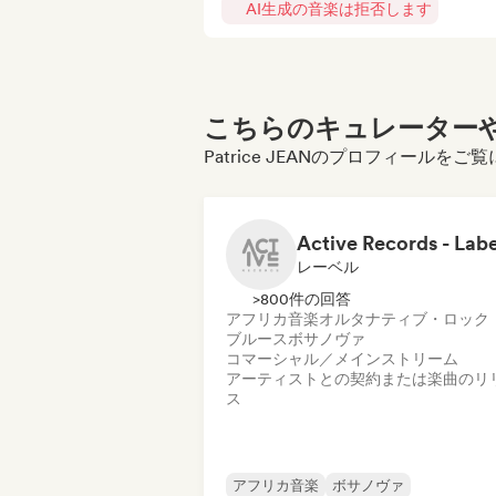
AI生成の音楽は拒否します
こちらのキュレーターや
Patrice JEANのプロフィールを
レーベル
>800件の回答
アフリカ音楽
オルタナティブ・ロック
ブルース
ボサノヴァ
コマーシャル／メインストリーム
アーティストとの契約または楽曲のリ
ス
アフリカ音楽
ボサノヴァ