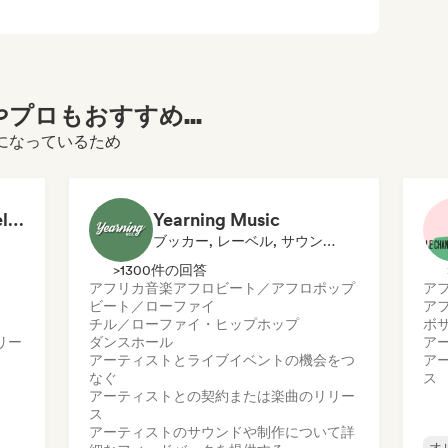
プロもおすすめ...
ご覧になっているため
Active Records - Label services & distribution
Yearning Music
ブッカー, レーベル, サウンドエキスパート
>1300件の回答
アフリカ音楽
アフロビート／アフロポップ
ア
ビート／ローファイ
ア
チル／ローファイ・ヒップホップ
ボ
リー
ダンスホール
ア
アーティストとライブイベントの機会をつ
ア
なぐ
ス
アーティストとの契約または楽曲のリリー
ス
アーティストのサウンドや制作について詳
オ