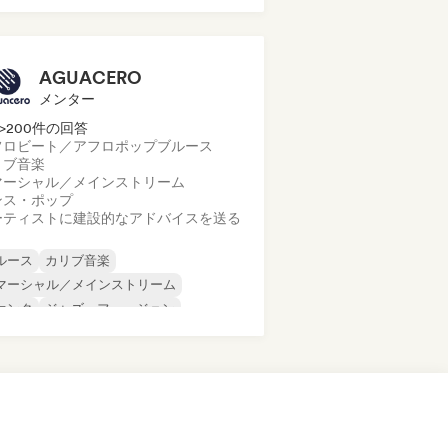
ーヴェル・シーン
ポップ・ロック
ップ・ソウル
AGUACERO
メンター
>200件の回答
フロビート／アフロポップ
ブルース
リブ音楽
マーシャル／メインストリーム
ンス・ポップ
ーティストに建設的なアドバイスを送る
ルース
カリブ音楽
マーシャル／メインストリーム
ァンク
ジャズ・フュージョン
ールド・ポップ
ラテン音楽
テン・ポップ