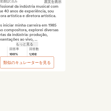
自動翻訳済み
原文を表示
issional da indústria musical com 
e 40 anos de experiência, sou 
ora artística e diretora artística.

 iniciar minha carreira em 1985 
o compositora, explorei diversas 
tas da indústria: produção, 
sentações ao vivo, ...
もっと見る
回答率
回答数
100%
1,102
類似のキュレーターを見る