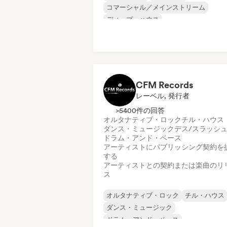
コマーシャル／メインストリーム
ディープ・ハウス
エレクトロニック・ロック
映画音楽
フレンチ・ポップ
ヌーヴェル・シーン
CFM Records
レーベル, 発行者
>5400件の回答
オルタナティブ・ロック
チル・ハウス
ダンス・ミュージック
デス/スラッシ
ドラム・アンド・ベース
アーティストにパブリッシング契約を
する
アーティストとの契約または楽曲のリ
ス
オルタナティブ・ロック
チル・ハウス
ダンス・ミュージック
ドラム・アンド・ベース