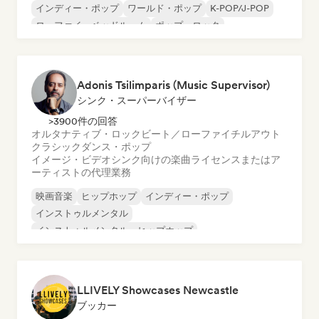
インディー・ポップ
ワールド・ポップ
K-POP/J-POP
ローファイ・ベッドルーム
ポップ・ロック
シンガーソングライター
Adonis Tsilimparis (Music Supervisor)
シンク・スーパーバイザー
>3900件の回答
オルタナティブ・ロック
ビート／ローファイ
チルアウト
クラシック
ダンス・ポップ
イメージ・ビデオシンク向けの楽曲ライセンスまたはア
ーティストの代理業務
映画音楽
ヒップホップ
インディー・ポップ
インストゥルメンタル
インストゥルメンタル・ヒップホップ
ネオ／モダン・クラシック
ポップ・ロック
R&B
LLIVELY Showcases Newcastle
ブッカー