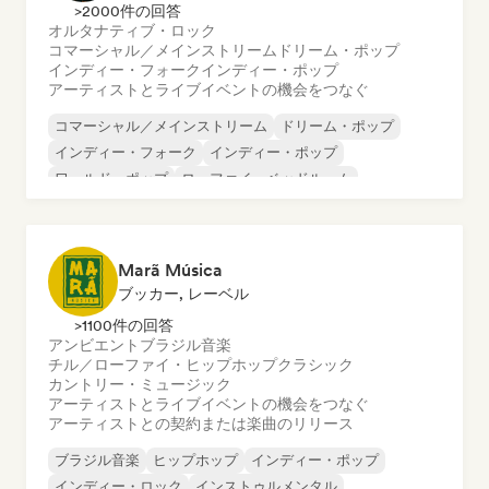
>2000件の回答
オルタナティブ・ロック
コマーシャル／メインストリーム
ドリーム・ポップ
インディー・フォーク
インディー・ポップ
アーティストとライブイベントの機会をつなぐ
コマーシャル／メインストリーム
ドリーム・ポップ
インディー・フォーク
インディー・ポップ
ワールド・ポップ
ローファイ・ベッドルーム
ポップ・ロック
ポップ・ソウル
Marã Música
ブッカー, レーベル
>1100件の回答
アンビエント
ブラジル音楽
チル／ローファイ・ヒップホップ
クラシック
カントリー・ミュージック
アーティストとライブイベントの機会をつなぐ
アーティストとの契約または楽曲のリリース
ブラジル音楽
ヒップホップ
インディー・ポップ
インディー・ロック
インストゥルメンタル