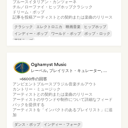
ブルース
イタリアン・カンツォーネ
チル／ローファイ・ヒップホップ
クラシック
ドリーム・ポップ
記事を投稿
アーティストとの契約または楽曲のリリース
クラシック
エレクトロニカ
映画音楽
ヒップホップ
インディー・ポップ
ワールド・ポップ
ポップ・ロック
英語ラップ
Oghamyst Music
レーベル, プレイリスト・キュレーター, サウンドエキスパート
>6600件の回答
アンビエント
ブルース
ブラジル音楽
チルアウト
カントリー・ミュージック
アーティストとの契約または楽曲のリリース
アーティストのサウンドや制作について詳細なフィード
バックを提供する
アーティストを「インパクトのあるプレイリスト」に追
加
ダンス・ポップ
インディー・フォーク