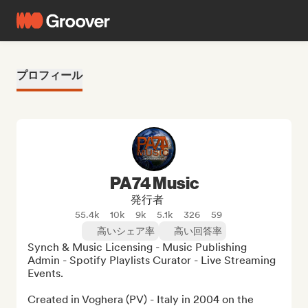
プロフィール
PA74 Music
発行者
55.4k
10k
9k
5.1k
326
59
高いシェア率
高い回答率
Synch & Music Licensing - Music Publishing 
Admin - Spotify Playlists Curator - Live Streaming 
Events.

Created in Voghera (PV) - Italy in 2004 on the 