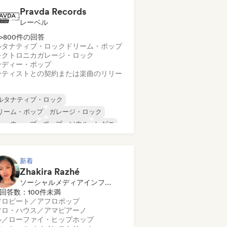
Pravda Records
レーベル
>800件の回答
ルタナティブ・ロック
ドリーム・ポップ
レクトロニカ
ガレージ・ロック
ンディー・ポップ
ーティストとの契約または楽曲のリリー
ルタナティブ・ロック
リーム・ポップ
ガレージ・ロック
ューウェーブ
ポップ・ソウル
レゲエ
ューゲイザー
ソウル
新着
Zhakira Razhé
ソーシャルメディアインフルエンサー
回答数：100件未満
フロビート／アフロポップ
フロ・ハウス／アマピアーノ
ル／ローファイ・ヒップホップ