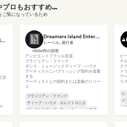
プロもおすすめ...
ィールをご覧になっているため
Dreamers Island Entertainment
Rob Tavaglione/Catalyst Recording
レーベル, 発行者
>1000件の回答
アンビエント
ブラジル音楽
ビ
ブラジリアン・ファンク
チ
ダンス・ミュージック
ディープ・ハウス
ク
アーティストにパブリッシング契約を提案
ド
する
ア
て詳
アーティストとの契約または楽曲のリリー
リ
ス
ヒ
ブラジリアン・ファンク
イ
ディープ・ハウス
エレクトロニカ
イ
ク
エレクトロポップ
フューチャー・ハウス
イ
ヒップホップ
ヒップホップ
イ
ロ
テックハウス