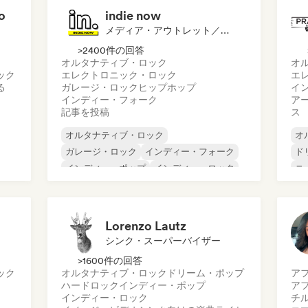
o
indie now
メディア・アウトレット／ジャーナリスト
>2400件の回答
オルタナティブ・ロック
オ
ック
エレクトロニック・ロック
エ
る
ガレージ・ロック
ヒップホップ
イ
インディー・フォーク
ア
記事を投稿
ス
オルタナティブ・ロック
オ
ガレージ・ロック
インディー・フォーク
ド
インディー・ポップ
インディー・ロック
ニ
インターナショナル・ラップ
シ
メタル／ヘヴィメタル
ポップ・ロック
ロ
Lorenzo Lautz
シンク・スーパーバイザー
>1600件の回答
ック
オルタナティブ・ロック
ドリーム・ポップ
ア
ハードロック
インディー・ポップ
ア
インディー・ロック
チ