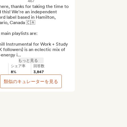
467
here, thanks for taking the time to 
 this! We're an independent 
rd label based in Hamilton, 
rio, Canada 🇨🇦

main playlists are:

ill Instrumental for Work + Study 
K followers) is an eclectic mix of 
energy i...
もっと見る
シェア率
回答数
8%
3,847
類似のキュレーターを見る