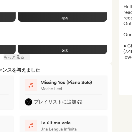
Hi t
read
reco
414
Onta
Our 
• Ch
213
(7.4
low-
もっと見る
ャンスを与えました
Missing You (Piano Solo)
Moshe Levi
プレイリストに追加
La última vela
Una Lengua Infinita