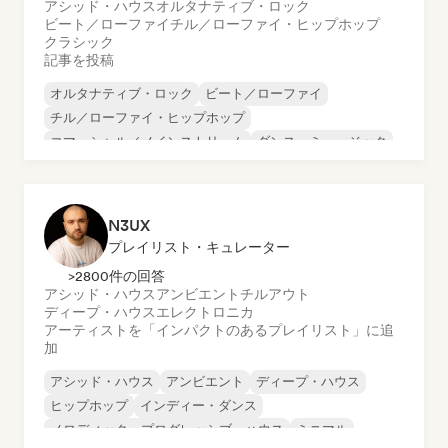
アシッド・ハウス
オルタナティブ・ロック
ビート／ローファイ
チル／ローファイ・ヒップホップ
クラシック
記事を投稿
オルタナティブ・ロック
ビート／ローファイ
チル／ローファイ・ヒップホップ
コマーシャル／メインストリーム
ダンス・ミュージック
ディスコ
ドリーム・ポップ
ヒップホップ
N3UX
プレイリスト・キュレーター
>2800件の回答
アシッド・ハウス
アンビエント
チルアウト
ディープ・ハウス
エレクトロニカ
アーティストを「インパクトのあるプレイリスト」に追
加
アシッド・ハウス
アンビエント
ディープ・ハウス
ヒップホップ
インディー・ダンス
メロディック・プログレッシブ・ハウス
ミニマル