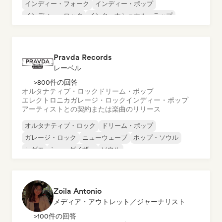
インディー・フォーク
インディー・ポップ
インディー・ロック
インターナショナル・ラップ
メタル／ヘヴィメタル
ポップ・ロック
Pravda Records
レーベル
>800件の回答
オルタナティブ・ロック
ドリーム・ポップ
エレクトロニカ
ガレージ・ロック
インディー・ポップ
アーティストとの契約または楽曲のリリース
オルタナティブ・ロック
ドリーム・ポップ
ガレージ・ロック
ニューウェーブ
ポップ・ソウル
レゲエ
シューゲイザー
ソウル
Zoila Antonio
メディア・アウトレット／ジャーナリスト
>100件の回答