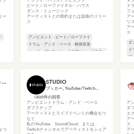
ップ
アシッド・ハウス
アンビエント
ダ
ビート／ローファイ
チル・ハウス
ド
ダンス・ミュージック
フ
リー
アーティストとの契約または楽曲のリリー
ア
ス
リ
ア
ス
ト
アンビエント
ビート／ローファイ
ダ
ドラム・アンド・ベース
映画音楽
ド
ハード・ダンス／ハードコア／ハードスタ
フ
イル
メ
ハード・テクノ
メタリック・ポップ
オ
オルガニック・ハウス／ダウンテンポ
テ
Freddy Masters (Keep Hush)
STUDIO
ブッカー, YouTube/Twitchチャンネル
>300件の回答
アンビエント
ドラム・アンド・ベース
ア
ダブステップ
ダ
アーティストとライブイベントの機会をつ
エ
なぐ
ア
私のYouTube、SoundCloud、または
ス
をつ
Twitchチャンネルでアーティストをシェア
ア