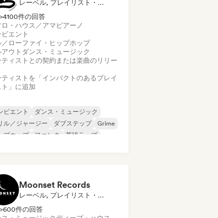
レーベル, プレイリスト・キュレーター
>4100件の回答
フロ・ハウス／アマピアーノ
ンビエント
ル／ローファイ・ヒップホップ
ルアウト
ダンス・ミュージック
ーティストとの契約または楽曲のリリー
ーティストを「インパクトのあるプレイ
スト」に追加
ンビエント
ダンス・ミュージック
リル／ジャージー
ダブステップ
Grime
ップホップ
ファンク
英語ラップ
Moonset Records
レーベル, プレイリスト・キュレーター
>600件の回答