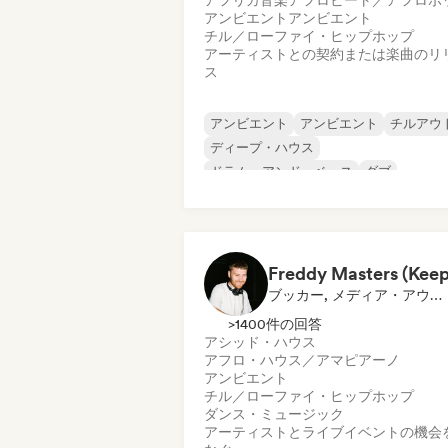
アフリカ音楽
アフロビート／アフロポ
アンビエント
アンビエント
チル／ローファイ・ヒップホップ
アーティストとの契約または楽曲のリ
ス
アンビエント
アンビエント
チルアウ
ディープ・ハウス
ドラム・アンド・ベース
ダブ
ダブステップ
エレクトロニカ
ブッカー, メディア・アウトレット／ジャーナリスト, 選定DJ
>1400件の回答
アシッド・ハウス
アフロ・ハウス／アマピアーノ
アンビエント
チル／ローファイ・ヒップホップ
ダンス・ミュージック
アーティストとライブイベントの機会