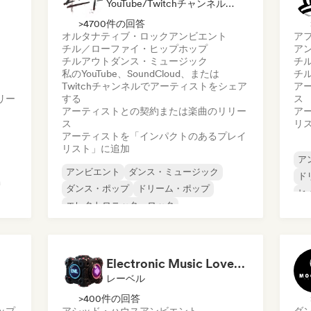
YouTube/Twitchチャンネル, レーベル, プレイリスト・キュレーター
>4700件の回答
オルタナティブ・ロック
アンビエント
ア
チル／ローファイ・ヒップホップ
ア
チルアウト
ダンス・ミュージック
チ
私のYouTube、SoundCloud、または
チ
Twitchチャンネルでアーティストをシェア
ア
リー
する
ス
アーティストとの契約または楽曲のリリー
ア
ス
リ
アーティストを「インパクトのあるプレイ
リスト」に追加
ア
アンビエント
ダンス・ミュージック
ド
ダンス・ポップ
ドリーム・ポップ
ヒ
エレクトロニック・ロック
インターナショナル・ラップ
K-POP/J-POP
ローファイ・ベッドルーム
Electronic Music Lovers Group (EML)
レーベル
>400件の回答