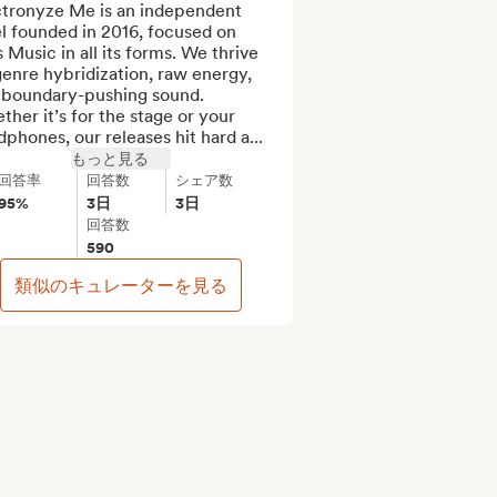
ctronyze Me is an independent 
l founded in 2016, focused on 
 Music in all its forms. We thrive 
enre hybridization, raw energy, 
 boundary-pushing sound. 
her it’s for the stage or your 
phones, our releases hit hard a...
もっと見る
回答率
回答数
シェア数
95%
3日
3日
回答数
590
類似のキュレーターを見る