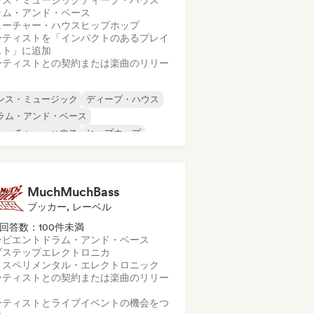
ンス・ミュージック
ディープ・ハウス
ラム・アンド・ベース
ューチャー・ハウス
ヒップホップ
ーティストを「インパクトのあるプレイ
スト」に追加
ーティストとの契約または楽曲のリリー
ンス・ミュージック
ディープ・ハウス
ラム・アンド・ベース
ューチャー・ハウス
ヒップホップ
ロディック・プログレッシブ・ハウス
ルガニック・ハウス／ダウンテンポ
ックハウス
MuchMuchBass
ブッカー, レーベル
回答数：100件未満
ンビエント
ドラム・アンド・ベース
ブステップ
エレクトロニカ
クスペリメンタル・エレクトロニック
ーティストとの契約または楽曲のリリー
ーティストとライブイベントの機会をつ