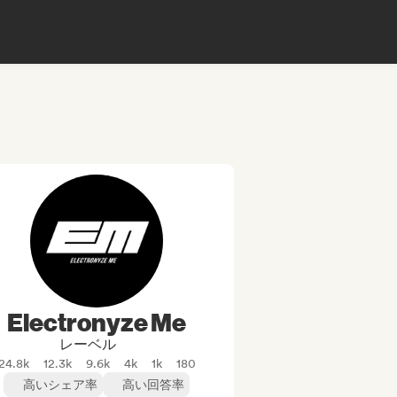
Electronyze Me
レーベル
24.8k
12.3k
9.6k
4k
1k
180
高いシェア率
高い回答率