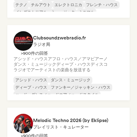
テクノ
チルアウト
エレクトロニカ
フレンチ・ハウス
インダストリアル・ミュージック
ミニマル
Clubsoundzwebradio.fr
ラジオ局
>900件の回答
アシッド・ハウス
アフロ・ハウス／アマピアーノ
ダンス・ミュージック
ディープ・ハウス
ディスコ
ラジオでアーティストの楽曲を放送する
アシッド・ハウス
ダンス・ミュージック
ディープ・ハウス
ファンキー／ジャッキン・ハウス
ハード・ダンス／ハードコア／ハードスタイル
ハード・テクノ
インディー・ダンス
メロディック・プログレッシブ・ハウス
Melodic Techno 2026 (by Eklipse)
プレイリスト・キュレーター
>900件の回答