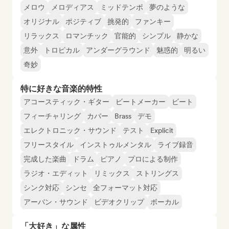
メロウ
メロディアス
ミッドテンポ
夢のような
オリジナル
ポジティブ
挑発的
ファンキー
リラックス
ロマンチック
官能的
シンプル
静かな
意外
トロピカル
アンダーグラウンド
魅惑的
明るい
奇妙
特に好きな音楽的特性
アコースティック・ギター
ビートメーカー
ビート
フィーチャリング
カバー
Brass
デモ
エレクトロニック・サウンド
テスト
Explicit
フリースタイル
インストゥルメンタル
ライブ録音
完成した楽曲
ドラム
ピアノ
プロによる制作
ラジオ・エディット
リミックス
ストリングス
シンク対応
シンセ
全フォーマット対応
アーバン・サウンド
ビデオクリップ
ボーカル
「大好き」な属性