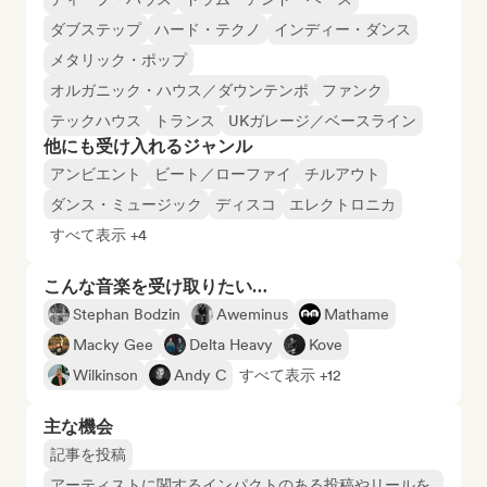
ダブステップ
ハード・テクノ
インディー・ダンス
メタリック・ポップ
オルガニック・ハウス／ダウンテンポ
ファンク
テックハウス
トランス
UKガレージ／ベースライン
他にも受け入れるジャンル
アンビエント
ビート／ローファイ
チルアウト
ダンス・ミュージック
ディスコ
エレクトロニカ
すべて表示 +4
こんな音楽を受け取りたい…
Stephan Bodzin
Aweminus
Mathame
Macky Gee
Delta Heavy
Kove
Wilkinson
Andy C
すべて表示 +12
主な機会
記事を投稿
アーティストに関するインパクトのある投稿やリールを