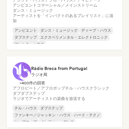
アシッド・ハウス
アフロ・ハウス／アマピアーノ
アンビエント
コマーシャル／メインストリーム
ダンス・ミュージック
アーティストを「インパクトのあるプレイリスト」に追
加
アンビエント
ダンス・ミュージック
ディープ・ハウス
ダブステップ
エクスペリメンタル・エレクトロニック
フレンチ・ハウス
ハード・ダンス／ハードコア／ハードスタイル
ハード・テクノ
Rádio Breca from Portugal
ラジオ局
>400件の回答
アフロビート／アフロポップ
チル・ハウス
クラシック
ダブ
ダブステップ
ラジオでアーティストの楽曲を放送する
チル・ハウス
ダブステップ
ファンキー／ジャッキン・ハウス
ハード・テクノ
ヒップホップ
インディー・ダンス
インダストリアル・ミュージック