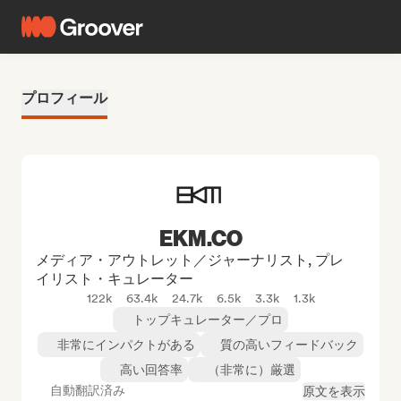
プロフィール
EKM.CO
メディア・アウトレット／ジャーナリスト, プレ
イリスト・キュレーター
122k
63.4k
24.7k
6.5k
3.3k
1.3k
トップキュレーター／プロ
非常にインパクトがある
質の高いフィードバック
高い回答率
（非常に）厳選
自動翻訳済み
原文を表示