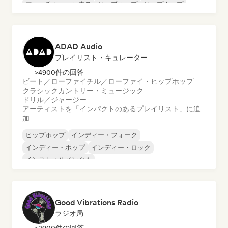
フューチャー・ハウス
ヒップホップ
ヒップホップ
テックハウス
ADAD Audio
プレイリスト・キュレーター
>4900件の回答
ビート／ローファイ
チル／ローファイ・ヒップホップ
クラシック
カントリー・ミュージック
ドリル／ジャージー
アーティストを「インパクトのあるプレイリスト」に追
加
ヒップホップ
インディー・フォーク
インディー・ポップ
インディー・ロック
インストゥルメンタル
インストゥルメンタル・ヒップホップ
インターナショナル・ラップ
英語ラップ
Good Vibrations Radio
ラジオ局