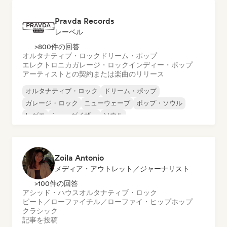
Pravda Records
レーベル
>800件の回答
オルタナティブ・ロック
ドリーム・ポップ
エレクトロニカ
ガレージ・ロック
インディー・ポップ
アーティストとの契約または楽曲のリリース
オルタナティブ・ロック
ドリーム・ポップ
ガレージ・ロック
ニューウェーブ
ポップ・ソウル
レゲエ
シューゲイザー
ソウル
Zoila Antonio
メディア・アウトレット／ジャーナリスト
>100件の回答
アシッド・ハウス
オルタナティブ・ロック
ビート／ローファイ
チル／ローファイ・ヒップホップ
クラシック
記事を投稿