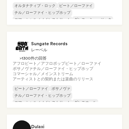
オルタナティブ・ロック
ビート／ローファイ
チル／ローファイ・ヒップホップ
コマーシャル／メインストリーム
ダンス・ミュージック
ディスコ
ドリーム・ポップ
ヒップホップ
Sungate Records
レーベル
>1300件の回答
アフロビート／アフロポップ
ビート／ローファイ
ボサノヴァ
チル／ローファイ・ヒップホップ
コマーシャル／メインストリーム
アーティストとの契約または楽曲のリリース
ビート／ローファイ
ボサノヴァ
チル／ローファイ・ヒップホップ
コマーシャル／メインストリーム
ダンスホール
ダンス・ポップ
ヒップホップ
ポップ・ソウル
Dulaxi