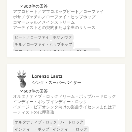
>1300件の回答
アフロビート／アフロポップ
ビート／ローファイ
ボサノヴァ
チル／ローファイ・ヒップホップ
コマーシャル／メインストリーム
アーティストとの契約または楽曲のリリース
ビート／ローファイ
ボサノヴァ
チル／ローファイ・ヒップホップ
コマーシャル／メインストリーム
ダンスホール
ダンス・ポップ
ヒップホップ
ポップ・ソウル
Lorenzo Lautz
シンク・スーパーバイザー
>1600件の回答
オルタナティブ・ロック
ドリーム・ポップ
ハードロック
インディー・ポップ
インディー・ロック
イメージ・ビデオシンク向けの楽曲ライセンスまたはア
ーティストの代理業務
オルタナティブ・ロック
ハードロック
インディー・ポップ
インディー・ロック