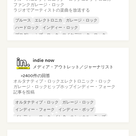
ファンク
ガレージ・ロック
ラジオでアーティストの楽曲を放送する
ブルース
エレクトロニカ
ガレージ・ロック
ハードロック
インディー・ロック
プログレッシブ・ロック
サイケデリック・ロック
ロック・アンド・ロール／クラシック・ロック
indie now
メディア・アウトレット／ジャーナリスト
>2400件の回答
オルタナティブ・ロック
エレクトロニック・ロック
ガレージ・ロック
ヒップホップ
インディー・フォーク
記事を投稿
オルタナティブ・ロック
ガレージ・ロック
インディー・フォーク
インディー・ポップ
インディー・ロック
インターナショナル・ラップ
メタル／ヘヴィメタル
ポップ・ロック