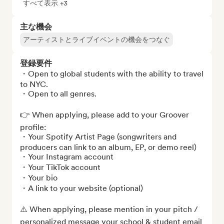
すべて表示 +3
主な機会
アーティストとライブイベントの機会をつなぐ
登録要件
・Open to global students with the ability to travel 
to NYC.

・Open to all genres.

👉 When applying, please add to your Groover 
profile:

・Your Spotify Artist Page (songwriters and 
producers can link to an album, EP, or demo reel)

・Your Instagram account

・Your TikTok account

・Your bio

・A link to your website (optional)

⚠️ When applying, please mention in your pitch / 
personalized message your school & student email 