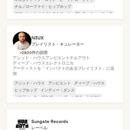
チル／ローファイ・ヒップホップ
コマーシャル／メインストリーム
ダンス・ミュージック
ディスコ
ドリーム・ポップ
ヒップホップ
N3UX
プレイリスト・キュレーター
>2800件の回答
アシッド・ハウス
アンビエント
チルアウト
ディープ・ハウス
エレクトロニカ
アーティストを「インパクトのあるプレイリスト」に追
加
アシッド・ハウス
アンビエント
ディープ・ハウス
ヒップホップ
インディー・ダンス
メロディック・プログレッシブ・ハウス
ミニマル
オルガニック・ハウス／ダウンテンポ
Sungate Records
レーベル