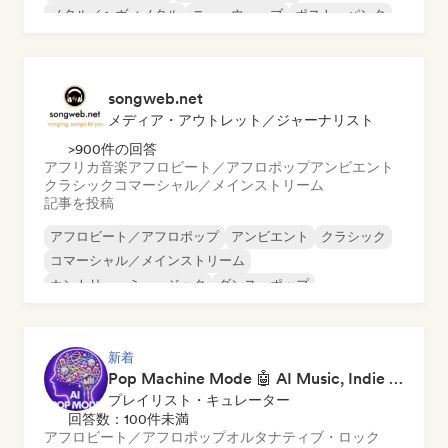
メタル／ヘヴィメタル
ニューウェーブ
ポスト・パンク
サイケデリック・ロック
songweb.net
メディア・アウトレット／ジャーナリスト
>900件の回答
アフリカ音楽
アフロビート／アフロポップ
アンビエント
クラシック
コマーシャル／メインストリーム
記事を投稿
アフロビート／アフロポップ
アンビエント
クラシック
コマーシャル／メインストリーム
カントリー・ミュージック
ダンス・ポップ
ドリル／ジャージー
ヒップホップ
新着
Pop Machine Mode 🤖 AI Music, Indie Pop & Dream Pop
プレイリスト・キュレーター
回答数：100件未満
アフロビート／アフロポップ
オルタナティブ・ロック