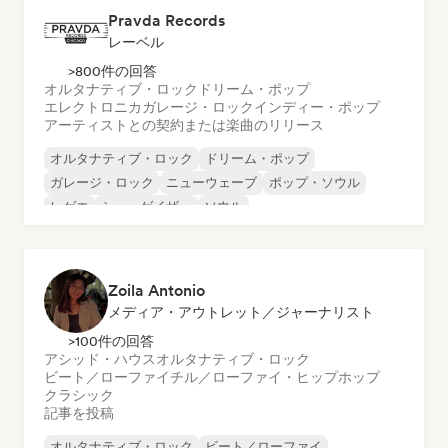
Pravda Records
レーベル
>800件の回答
オルタナティブ・ロック
ドリーム・ポップ
エレクトロニカ
ガレージ・ロック
インディー・ポップ
アーティストとの契約または楽曲のリリース
オルタナティブ・ロック
ドリーム・ポップ
ガレージ・ロック
ニューウェーブ
ポップ・ソウル
レゲエ
シューゲイザー
ソウル
Zoila Antonio
メディア・アウトレット／ジャーナリスト
>100件の回答
アシッド・ハウス
オルタナティブ・ロック
ビート／ローファイ
チル／ローファイ・ヒップホップ
クラシック
記事を投稿
オルタナティブ・ロック
ビート／ローファイ