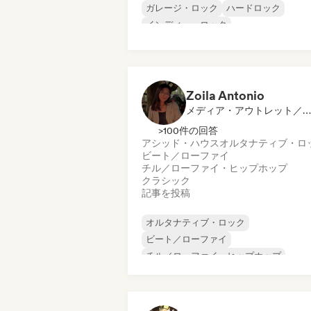
ガレージ・ロック
ハードロック
インディー・ロック
プログレッシブ・ロック
サイケデリック・ロック
ロック・アンド・ロール／クラシック・
ック
Zoila Antonio
メディア・アウトレット／ジャーナリスト
>100件の回答
アシッド・ハウス
オルタナティブ・ロ
ビート／ローファイ
チル／ローファイ・ヒップホップ
クラシック
記事を投稿
オルタナティブ・ロック
ビート／ローファイ
チル／ローファイ・ヒップホップ
コマーシャル／メインストリーム
ダンス・ミュージック
ディスコ
ドリーム・ポップ
ヒップホップ