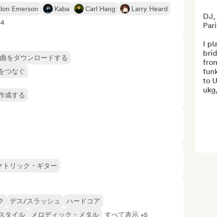
lon Emerson
Kaba
Carl Hang
Larry Heard
DJ, 
4
Paris
I pl
brid
楽曲をダウンロードする
from
funk
をつなぐ
to U
ukg,
作成する
クトリック・ギター
ク
デス/スラッシュ
ハードコア
スタイル
メロディック・メタル
すべて表示 +5