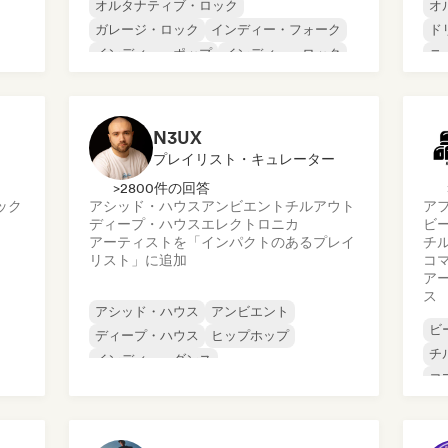
オルタナティブ・ロック
オ
ガレージ・ロック
インディー・フォーク
ド
インディー・ポップ
インディー・ロック
ニ
インターナショナル・ラップ
シ
メタル／ヘヴィメタル
ポップ・ロック
ロ
N3UX
プレイリスト・キュレーター
>2800件の回答
ック
アシッド・ハウス
アンビエント
チルアウト
ア
ディープ・ハウス
エレクトロニカ
ビ
アーティストを「インパクトのあるプレイ
チ
リスト」に追加
コ
ア
ス
アシッド・ハウス
アンビエント
ビ
ディープ・ハウス
ヒップホップ
チ
インディー・ダンス
コ
メロディック・プログレッシブ・ハウス
ダ
ミニマル
ヒ
オルガニック・ハウス／ダウンテンポ