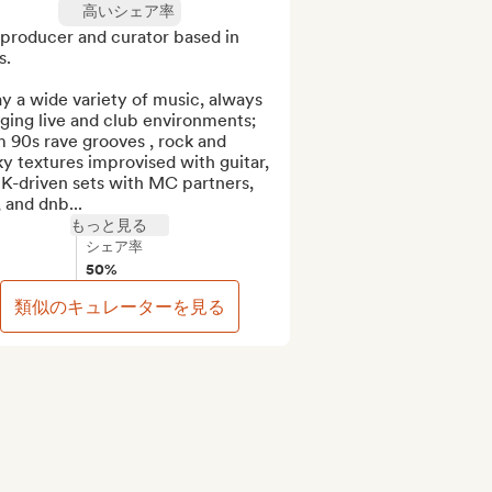
高いシェア率
producer and curator based in 
.

ay a wide variety of music, always 
ging live and club environments; 
 90s rave grooves , rock and 
y textures improvised with guitar, 
K-driven sets with MC partners, 
 and dnb...
もっと見る
シェア率
50%
類似のキュレーターを見る