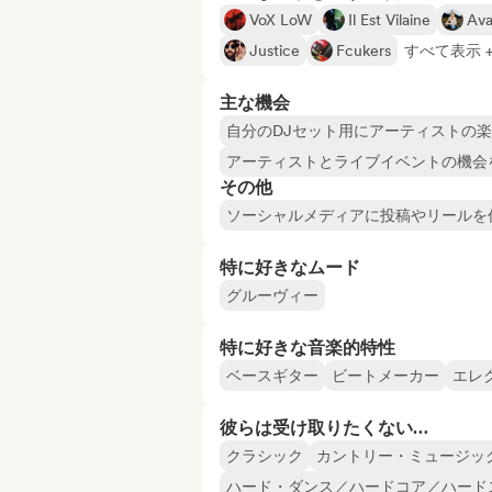
VoX LoW
Il Est Vilaine
Ava
Justice
Fcukers
すべて表示 +
主な機会
自分のDJセット用にアーティストの
アーティストとライブイベントの機会
その他
ソーシャルメディアに投稿やリールを
特に好きなムード
グルーヴィー
特に好きな音楽的特性
ベースギター
ビートメーカー
エレ
彼らは受け取りたくない…
クラシック
カントリー・ミュージッ
ハード・ダンス／ハードコア／ハード