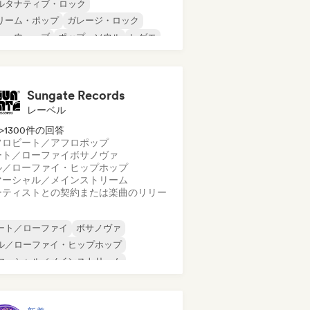
ルタナティブ・ロック
リーム・ポップ
ガレージ・ロック
ューウェーブ
ポップ・ソウル
レゲエ
ューゲイザー
ソウル
Sungate Records
レーベル
>1300件の回答
フロビート／アフロポップ
ート／ローファイ
ボサノヴァ
ル／ローファイ・ヒップホップ
マーシャル／メインストリーム
ーティストとの契約または楽曲のリリー
ート／ローファイ
ボサノヴァ
ル／ローファイ・ヒップホップ
マーシャル／メインストリーム
ンスホール
ダンス・ポップ
ップホップ
ポップ・ソウル