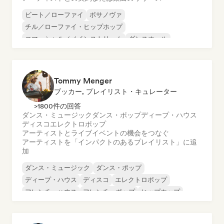
ビート／ローファイ
ボサノヴァ
チル／ローファイ・ヒップホップ
コマーシャル／メインストリーム
ダンスホール
ダンス・ポップ
ヒップホップ
ポップ・ソウル
Tommy Menger
ブッカー, プレイリスト・キュレーター
>1800件の回答
ダンス・ミュージック
ダンス・ポップ
ディープ・ハウス
ディスコ
エレクトロポップ
アーティストとライブイベントの機会をつなぐ
アーティストを「インパクトのあるプレイリスト」に追
加
ダンス・ミュージック
ダンス・ポップ
ディープ・ハウス
ディスコ
エレクトロポップ
フレンチ・ハウス
フレンチ・ポップ
ヒップホップ