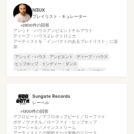
N3UX
プレイリスト・キュレーター
>2800件の回答
アシッド・ハウス
アンビエント
チルアウト
ディープ・ハウス
エレクトロニカ
アーティストを「インパクトのあるプレイリスト」に追
加
アシッド・ハウス
アンビエント
ディープ・ハウス
ヒップホップ
インディー・ダンス
メロディック・プログレッシブ・ハウス
ミニマル
オルガニック・ハウス／ダウンテンポ
Sungate Records
レーベル
>1300件の回答
アフロビート／アフロポップ
ビート／ローファイ
ボサノヴァ
チル／ローファイ・ヒップホップ
コマーシャル／メインストリーム
アーティストとの契約または楽曲のリリース