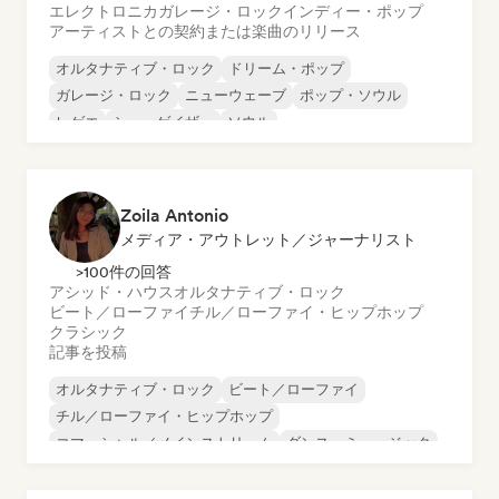
エレクトロニカ
ガレージ・ロック
インディー・ポップ
アーティストとの契約または楽曲のリリース
オルタナティブ・ロック
ドリーム・ポップ
ガレージ・ロック
ニューウェーブ
ポップ・ソウル
レゲエ
シューゲイザー
ソウル
Zoila Antonio
メディア・アウトレット／ジャーナリスト
>100件の回答
アシッド・ハウス
オルタナティブ・ロック
ビート／ローファイ
チル／ローファイ・ヒップホップ
クラシック
記事を投稿
オルタナティブ・ロック
ビート／ローファイ
チル／ローファイ・ヒップホップ
コマーシャル／メインストリーム
ダンス・ミュージック
ディスコ
ドリーム・ポップ
ヒップホップ