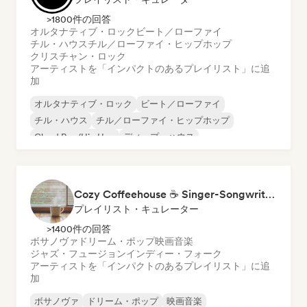
>1800件の回答
オルタナティブ・ロック
ビート／ローファイ
チル・ハウス
チル／ローファイ・ヒップホップ
クリスチャン・ロック
アーティストを「インパクトのあるプレイリスト」に追
加
オルタナティブ・ロック
ビート／ローファイ
チル・ハウス
チル／ローファイ・ヒップホップ
Cloud Rap/Hip Hop
ディープ・ハウス
ドリーム・ポップ
ガレージ・ロック
Cozy Coffeehouse ☕ Singer-Songwriter, Indie Folk & Acoustic
プレイリスト・キュレーター
>1400件の回答
ボサノヴァ
ドリーム・ポップ
映画音楽
ジャズ・フュージョン
インディー・フォーク
アーティストを「インパクトのあるプレイリスト」に追
加
ボサノヴァ
ドリーム・ポップ
映画音楽