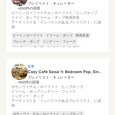
プレイリスト・キュレーター
>200件の回答
ビート／ローファイ
チル／ローファイ・ヒップホップ
ドイツ・ポップ
ドリーム・ポップ
映画音楽
アーティストを「インパクトのあるプレイリスト」に追
加
ビート／ローファイ
ドリーム・ポップ
映画音楽
フレンチ・ポップ
インディー・フォーク
インディー・ポップ
インストゥルメンタル
ネオ／モダン・クラシック
新着
Cozy Café Seoul ☕ Bedroom Pop, Singer-Songwriter & Dream Pop
プレイリスト・キュレーター
>100件の回答
ボサノヴァ
チル／ローファイ・ヒップホップ
ドリーム・ポップ
インディー・フォーク
インディー・ポップ
アーティストを「インパクトのあるプレイリスト」に追
加
ボサノヴァ
チル／ローファイ・ヒップホップ