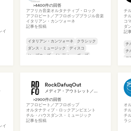
>4400件の回答
アフリカ音楽
オルタナティブ・ロック
チ
アフロビート／アフロポップ
ブラジル音楽
チ
イタリアン・カンツォーネ
コ
記事を投稿
ダ
レイ
記
イタリアン・カンツォーネ
クラシック
チ
ダンス・ミュージック
ディスコ
チ
ヒップホップ
インディー・ポップ
コ
ワールド・ポップ
英語ラップ
ダ
プ
イ
イ
RockDafuqOut
イ
ー
メディア・アウトレット／ジャーナリスト
ロ
>2900件の回答
アフロビート／アフロポップ
オ
オルタナティブ・ロック
アンビエント
チ
チル・ハウス
ダンス・ミュージック
チ
記事を投稿
ラ
レイ