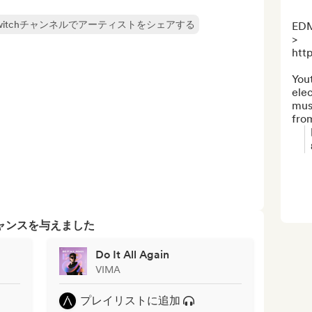
たはTwitchチャンネルでアーティストをシェアする
EDM
> 
htt
You
elec
musi
fro
ャンスを与えました
Do It All Again
VIMA
プレイリストに追加