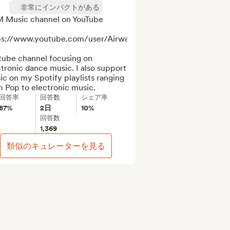
非常にインパクトがある
 Music channel on YouTube

ps://www.youtube.com/user/AirwaveMusicTV

tube channel focusing on 
tronic dance music. I also support 
c on my Spotify playlists ranging 
m Pop to electronic music.
回答率
回答数
シェア率
87%
2日
10%
回答数
1,369
類似のキュレーターを見る