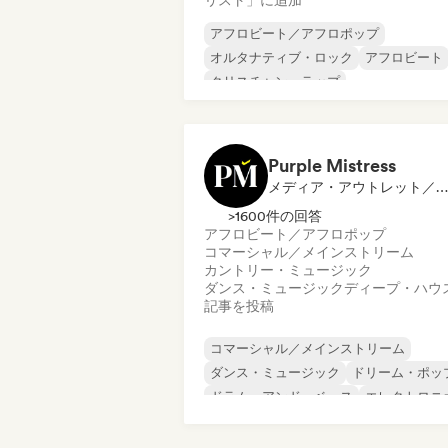
リスト」に追加
アフロビート／アフロポップ
オルタナティブ・ロック
アフロビート
クリスチャン・ラップ
Cloud Rap/Hip Hop
カントリー・ミュージック
ダンス・ミュージック
ダンス・ポップ
Purple Mistress
メディア・アウトレット／ジャーナリスト
>1600件の回答
アフロビート／アフロポップ
コマーシャル／メインストリーム
カントリー・ミュージック
ダンス・ミュージック
ディープ・ハウ
記事を投稿
コマーシャル／メインストリーム
ダンス・ミュージック
ドリーム・ポッ
ドラム・アンド・ベース
エレクトロニ
ヒップホップ
インディー・ポップ
R&