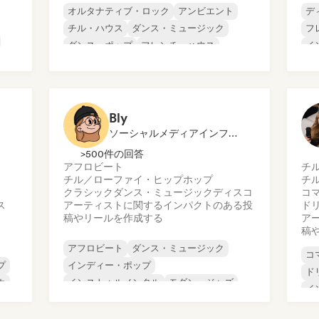
オルタナティブ・ロック
アンビエント
デ
チル・ハウス
ダンス・ミュージック
フ
ダンス・ポップ
フレンチ・ハウス
イ
ファンキー／ジャッキン・ハウス
イ
フューチャー・ハウス
ニ
ポ
Bly
ソーシャルメディアインフルエンサー
>500件の回答
アフロビート
チ
チル／ローファイ・ヒップホップ
チ
クラシック
ダンス・ミュージック
ディスコ
コ
ス
アーティストに関するインパクトのある投
ド
稿やリールを作成する
ア
稿
アフロビート
ダンス・ミュージック
コ
プ
インディー・ポップ
ド
カ
インストゥルメンタル
モダン・ジャズ
イ
B
プログレッシブ・ポップ
ロ
シンガーソングライター