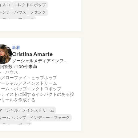
ィスコ
エレクトロポップ
レンチ・ハウス
ファンク
ンディー・フォーク
ンディー・ポップ
ュー・ディスコ／イタロ
ップ・ロック
新着
Cristina Amarte
ソーシャルメディアインフルエンサー
回答数：100件未満
ル・ハウス
ル／ローファイ・ヒップホップ
マーシャル／メインストリーム
リーム・ポップ
エレクトロポップ
ーティストに関するインパクトのある投
やリールを作成する
マーシャル／メインストリーム
リーム・ポップ
インディー・フォーク
ンディー・ポップ
ーファイ・ベッドルーム