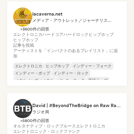
lacaverna.net
メディア・アウトレット／ジャーナリスト, プレイリスト・キュレーター
>3600件の回答
エレクトロニカ
ハードコア
ハードロック
ヒップホップ
ヒップホップ
記事を投稿
アーティストを「インパクトのあるプレイリスト」に追
加
エレクトロニカ
ヒップホップ
インディー・フォーク
インディー・ポップ
インディー・ロック
メタル／ヘヴィメタル
パンク・ロック
英語ラップ
David | #BeyondTheBridge on Raw Radio |
ラジオ局
>5800件の回答
オルタナティブ・ロック
ブルース
エレクトロニカ
エレクトロニック・ロック
ファンク