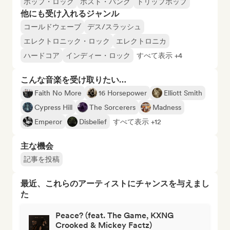
ポップ・ロック
ポスト・パンク
トリップホップ
他にも受け入れるジャンル
コールドウェーブ
デス/スラッシュ
エレクトロニック・ロック
エレクトロニカ
ハードコア
インディー・ロック
すべて表示 +4
こんな音楽を受け取りたい…
Faith No More
16 Horsepower
Elliott Smith
Cypress Hill
The Sorcerers
Madness
Emperor
Disbelief
すべて表示 +12
主な機会
記事を投稿
最近、これらのアーティストにチャンスを与えまし
た
Peace? (feat. The Game, KXNG
Crooked & Mickey Factz)