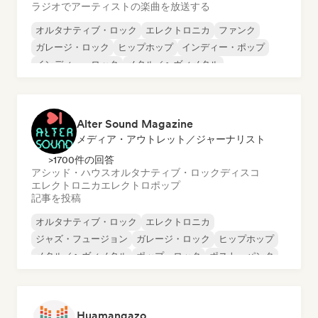
ラジオでアーティストの楽曲を放送する
オルタナティブ・ロック
エレクトロニカ
ファンク
ガレージ・ロック
ヒップホップ
インディー・ポップ
インディー・ロック
メタル／ヘヴィメタル
Alter Sound Magazine
メディア・アウトレット／ジャーナリスト
>1700件の回答
アシッド・ハウス
オルタナティブ・ロック
ディスコ
エレクトロニカ
エレクトロポップ
記事を投稿
オルタナティブ・ロック
エレクトロニカ
ジャズ・フュージョン
ガレージ・ロック
ヒップホップ
メタル／ヘヴィメタル
ポップ・ロック
ポスト・パンク
Huamangazo