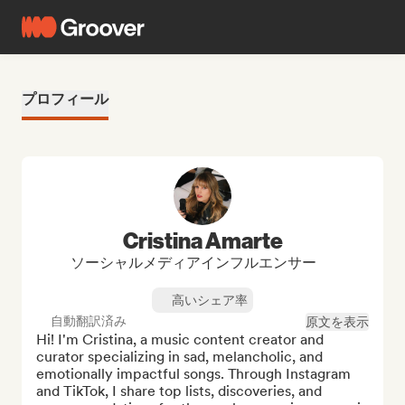
プロフィール
Cristina Amarte
ソーシャルメディアインフルエンサー
高いシェア率
自動翻訳済み
原文を表示
Hi! I'm Cristina, a music content creator and 
curator specializing in sad, melancholic, and 
emotionally impactful songs. Through Instagram 
and TikTok, I share top lists, discoveries, and 