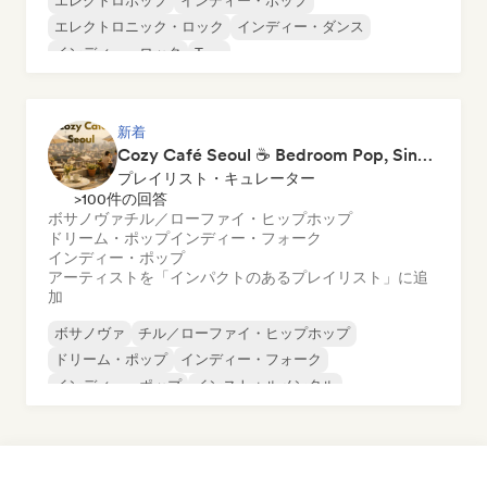
エレクトロポップ
インディー・ポップ
エレクトロニック・ロック
インディー・ダンス
インディー・ロック
Trap
新着
Cozy Café Seoul ☕ Bedroom Pop, Singer-Songwriter & Dream Pop
プレイリスト・キュレーター
>100件の回答
ボサノヴァ
チル／ローファイ・ヒップホップ
ドリーム・ポップ
インディー・フォーク
インディー・ポップ
アーティストを「インパクトのあるプレイリスト」に追
加
ボサノヴァ
チル／ローファイ・ヒップホップ
ドリーム・ポップ
インディー・フォーク
インディー・ポップ
インストゥルメンタル
インストゥルメンタル・ヒップホップ
K-POP/J-POP