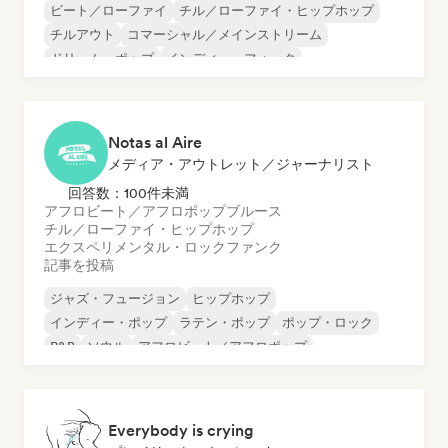
ビート／ローファイ
チル／ローファイ・ヒップホップ
チルアウト
コマーシャル／メインストリーム
ドリーム・ポップ
インディー・フォーク
インディー・ポップ
ローファイ・ベッドルーム
Notas al Aire
メディア・アウトレット／ジャーナリスト
回答数：100件未満
アフロビート／アフロポップ
ブルース
チル／ローファイ・ヒップホップ
エクスペリメンタル・ロック
ファンク
記事を投稿
ジャズ・フュージョン
ヒップホップ
インディー・ポップ
ラテン・ポップ
ポップ・ロック
R&B
ソウル
アフロビート／アフロポップ
Everybody is crying