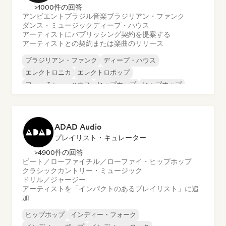
>1000件の回答
アンビエント
ブラジル音楽
ブラジリアン・ファンク
ダンス・ミュージック
ディープ・ハウス
アーティストにパブリッシング契約を提案する
アーティストとの契約または楽曲のリリース
ブラジリアン・ファンク
ディープ・ハウス
エレクトロニカ
エレクトロポップ
フューチャー・ハウス
ヒップホップ
ヒップホップ
テックハウス
ADAD Audio
プレイリスト・キュレーター
>4900件の回答
ビート／ローファイ
チル／ローファイ・ヒップホップ
クラシック
カントリー・ミュージック
ドリル／ジャージー
アーティストを「インパクトのあるプレイリスト」に追
加
ヒップホップ
インディー・フォーク