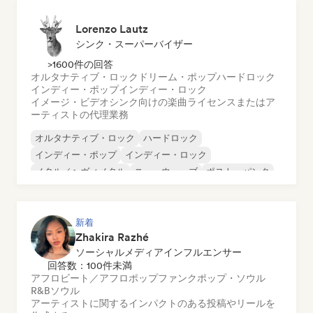
Lorenzo Lautz
シンク・スーパーバイザー
>1600件の回答
オルタナティブ・ロック
ドリーム・ポップ
ハードロック
インディー・ポップ
インディー・ロック
イメージ・ビデオシンク向けの楽曲ライセンスまたはア
ーティストの代理業務
オルタナティブ・ロック
ハードロック
インディー・ポップ
インディー・ロック
メタル／ヘヴィメタル
ニューウェーブ
ポスト・パンク
サイケデリック・ロック
新着
Zhakira Razhé
ソーシャルメディアインフルエンサー
回答数：100件未満
アフロビート／アフロポップ
ファンク
ポップ・ソウル
R&B
ソウル
アーティストに関するインパクトのある投稿やリールを