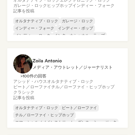
オルタナティブ・ロック
エレクトロニック・ロック
ガレージ・ロック
ヒップホップ
インディー・フォーク
記事を投稿
オルタナティブ・ロック
ガレージ・ロック
インディー・フォーク
インディー・ポップ
インディー・ロック
インターナショナル・ラップ
メタル／ヘヴィメタル
ポップ・ロック
Zoila Antonio
メディア・アウトレット／ジャーナリスト
>100件の回答
アシッド・ハウス
オルタナティブ・ロック
ビート／ローファイ
チル／ローファイ・ヒップホップ
クラシック
記事を投稿
オルタナティブ・ロック
ビート／ローファイ
チル／ローファイ・ヒップホップ
コマーシャル／メインストリーム
ダンス・ミュージック
ディスコ
ドリーム・ポップ
ヒップホップ