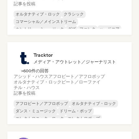
記事を投稿
オルタナティブ・ロック
クラシック
コマーシャル／メインストリーム
カントリー・ミュージック
ダブ
ファンク
ハードコア
ヒップホップ
Tracktor
メディア・アウトレット／ジャーナリスト
>600件の回答
アシッド・ハウス
アフロビート／アフロポップ
オルタナティブ・ロック
ビート／ローファイ
チル・ハウス
記事を投稿
アフロビート／アフロポップ
オルタナティブ・ロック
ダンス・ミュージック
ドリーム・ポップ
エレクトロニック・ロック
エレクトロポップ
フレンチ・ポップ
ヒップホップ