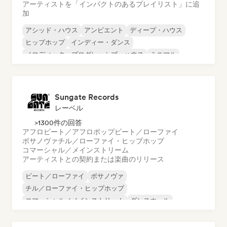
アーティストを「インパクトのあるプレイリスト」に追
加
アシッド・ハウス
アンビエント
ディープ・ハウス
ヒップホップ
インディー・ダンス
メロディック・プログレッシブ・ハウス
ミニマル
オルガニック・ハウス／ダウンテンポ
Sungate Records
レーベル
>1300件の回答
アフロビート／アフロポップ
ビート／ローファイ
ボサノヴァ
チル／ローファイ・ヒップホップ
コマーシャル／メインストリーム
アーティストとの契約または楽曲のリリース
ビート／ローファイ
ボサノヴァ
チル／ローファイ・ヒップホップ
コマーシャル／メインストリーム
ダンスホール
ダンス・ポップ
ヒップホップ
ポップ・ソウル