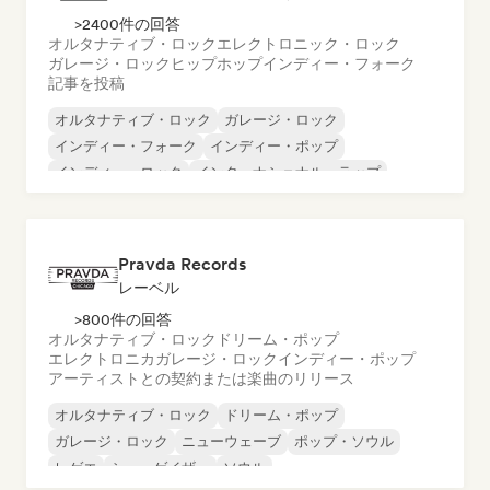
>2400件の回答
オルタナティブ・ロック
エレクトロニック・ロック
ガレージ・ロック
ヒップホップ
インディー・フォーク
記事を投稿
オルタナティブ・ロック
ガレージ・ロック
インディー・フォーク
インディー・ポップ
インディー・ロック
インターナショナル・ラップ
メタル／ヘヴィメタル
ポップ・ロック
Pravda Records
レーベル
>800件の回答
オルタナティブ・ロック
ドリーム・ポップ
エレクトロニカ
ガレージ・ロック
インディー・ポップ
アーティストとの契約または楽曲のリリース
オルタナティブ・ロック
ドリーム・ポップ
ガレージ・ロック
ニューウェーブ
ポップ・ソウル
レゲエ
シューゲイザー
ソウル