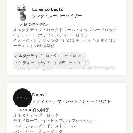
Lorenzo Lautz
シンク・スーパーバイザー
>1600件の回答
オルタナティブ・ロック
ドリーム・ポップ
ハードロック
インディー・ポップ
インディー・ロック
イメージ・ビデオシンク向けの楽曲ライセンスまたはア
ーティストの代理業務
オルタナティブ・ロック
ハードロック
インディー・ポップ
インディー・ロック
メタル／ヘヴィメタル
ニューウェーブ
ポスト・パンク
サイケデリック・ロック
Dulaxi
メディア・アウトレット／ジャーナリスト
>3000件の回答
オルタナティブ・ロック
チル／ローファイ・ヒップホップ
クラシック
コマーシャル／メインストリーム
カントリー・ミュージック