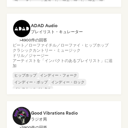
フューチャー・ハウス
ヒップホップ
ヒップホップ
テックハウス
ADAD Audio
プレイリスト・キュレーター
>4900件の回答
ビート／ローファイ
チル／ローファイ・ヒップホップ
クラシック
カントリー・ミュージック
ドリル／ジャージー
アーティストを「インパクトのあるプレイリスト」に追
加
ヒップホップ
インディー・フォーク
インディー・ポップ
インディー・ロック
インストゥルメンタル
インストゥルメンタル・ヒップホップ
インターナショナル・ラップ
英語ラップ
Good Vibrations Radio
ラジオ局
>2900件の回答