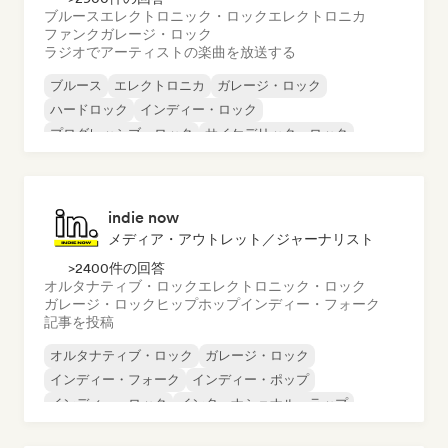
ブルース
エレクトロニック・ロック
エレクトロニカ
ファンク
ガレージ・ロック
ラジオでアーティストの楽曲を放送する
ブルース
エレクトロニカ
ガレージ・ロック
ハードロック
インディー・ロック
プログレッシブ・ロック
サイケデリック・ロック
ロック・アンド・ロール／クラシック・ロック
indie now
メディア・アウトレット／ジャーナリスト
>2400件の回答
オルタナティブ・ロック
エレクトロニック・ロック
ガレージ・ロック
ヒップホップ
インディー・フォーク
記事を投稿
オルタナティブ・ロック
ガレージ・ロック
インディー・フォーク
インディー・ポップ
インディー・ロック
インターナショナル・ラップ
メタル／ヘヴィメタル
ポップ・ロック