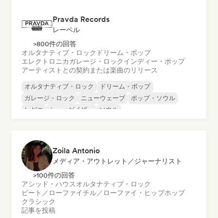
Pravda Records
レーベル
>800件の回答
オルタナティブ・ロック
ドリーム・ポップ
エレクトロニカ
ガレージ・ロック
インディー・ポップ
アーティストとの契約または楽曲のリリース
オルタナティブ・ロック
ドリーム・ポップ
ガレージ・ロック
ニューウェーブ
ポップ・ソウル
レゲエ
シューゲイザー
ソウル
Zoila Antonio
メディア・アウトレット／ジャーナリスト
>100件の回答
アシッド・ハウス
オルタナティブ・ロック
ビート／ローファイ
チル／ローファイ・ヒップホップ
クラシック
記事を投稿