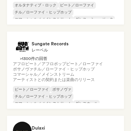
オルタナティブ・ロック
ビート／ローファイ
チル／ローファイ・ヒップホップ
コマーシャル／メインストリーム
ダンス・ミュージック
ディスコ
ドリーム・ポップ
ヒップホップ
Sungate Records
レーベル
>1300件の回答
アフロビート／アフロポップ
ビート／ローファイ
ボサノヴァ
チル／ローファイ・ヒップホップ
コマーシャル／メインストリーム
アーティストとの契約または楽曲のリリース
ビート／ローファイ
ボサノヴァ
チル／ローファイ・ヒップホップ
コマーシャル／メインストリーム
ダンスホール
ダンス・ポップ
ヒップホップ
ポップ・ソウル
Dulaxi