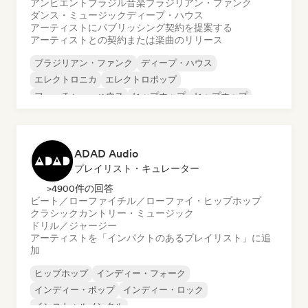
アンビエント
ブラジル音楽
ブラジリアン・ファンク
ダンス・ミュージック
ディープ・ハウス
アーティストにパブリッシング契約を提案する
アーティストとの契約または楽曲のリリース
ブラジリアン・ファンク
ディープ・ハウス
エレクトロニカ
エレクトロポップ
フューチャー・ハウス
ヒップホップ
ヒップホップ
テックハウス
ADAD Audio
プレイリスト・キュレーター
>4900件の回答
ビート／ローファイ
チル／ローファイ・ヒップホップ
クラシック
カントリー・ミュージック
ドリル／ジャージー
アーティストを「インパクトのあるプレイリスト」に追
加
ヒップホップ
インディー・フォーク
インディー・ポップ
インディー・ロック
インストゥルメンタル