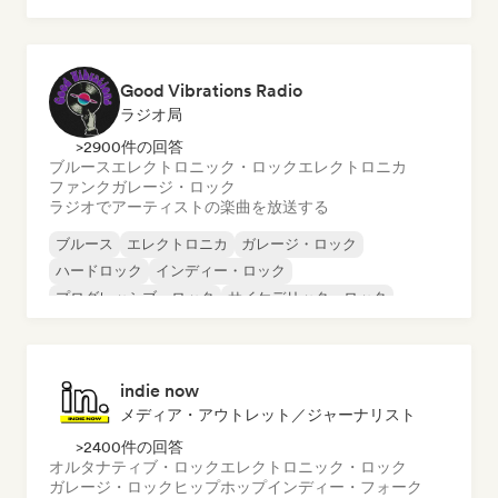
インストゥルメンタル・ヒップホップ
インターナショナル・ラップ
英語ラップ
Good Vibrations Radio
ラジオ局
>2900件の回答
ブルース
エレクトロニック・ロック
エレクトロニカ
ファンク
ガレージ・ロック
ラジオでアーティストの楽曲を放送する
ブルース
エレクトロニカ
ガレージ・ロック
ハードロック
インディー・ロック
プログレッシブ・ロック
サイケデリック・ロック
ロック・アンド・ロール／クラシック・ロック
indie now
メディア・アウトレット／ジャーナリスト
>2400件の回答
オルタナティブ・ロック
エレクトロニック・ロック
ガレージ・ロック
ヒップホップ
インディー・フォーク