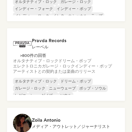
オルタナティブ・ロック
ガレージ・ロック
インディー・フォーク
インディー・ポップ
インディー・ロック
インターナショナル・ラップ
メタル／ヘヴィメタル
ポップ・ロック
Pravda Records
レーベル
>800件の回答
オルタナティブ・ロック
ドリーム・ポップ
エレクトロニカ
ガレージ・ロック
インディー・ポップ
アーティストとの契約または楽曲のリリース
オルタナティブ・ロック
ドリーム・ポップ
ガレージ・ロック
ニューウェーブ
ポップ・ソウル
レゲエ
シューゲイザー
ソウル
Zoila Antonio
メディア・アウトレット／ジャーナリスト