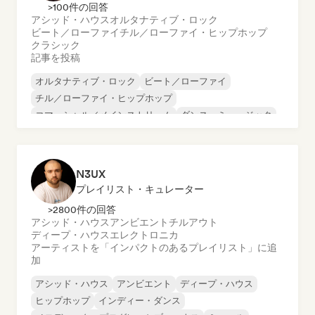
>100件の回答
アシッド・ハウス
オルタナティブ・ロック
ビート／ローファイ
チル／ローファイ・ヒップホップ
クラシック
記事を投稿
オルタナティブ・ロック
ビート／ローファイ
チル／ローファイ・ヒップホップ
コマーシャル／メインストリーム
ダンス・ミュージック
ディスコ
ドリーム・ポップ
ヒップホップ
N3UX
プレイリスト・キュレーター
>2800件の回答
アシッド・ハウス
アンビエント
チルアウト
ディープ・ハウス
エレクトロニカ
アーティストを「インパクトのあるプレイリスト」に追
加
アシッド・ハウス
アンビエント
ディープ・ハウス
ヒップホップ
インディー・ダンス