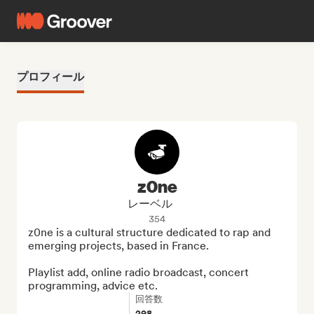
プロフィール
z0ne
レーベル
354
z0ne is a cultural structure dedicated to rap and 
emerging projects, based in France.

Playlist add, online radio broadcast, concert 
programming, advice etc.
回答数
298