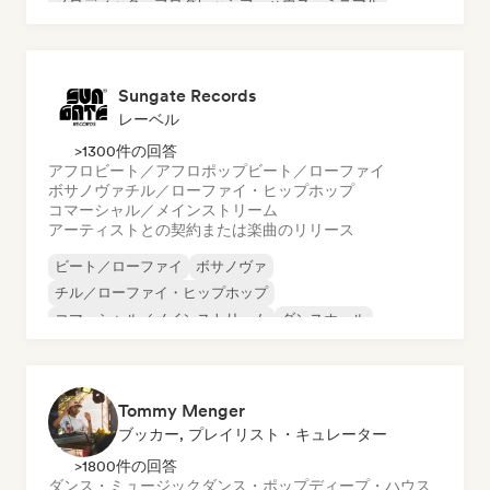
メロディック・プログレッシブ・ハウス
ミニマル
オルガニック・ハウス／ダウンテンポ
Sungate Records
レーベル
>1300件の回答
アフロビート／アフロポップ
ビート／ローファイ
ボサノヴァ
チル／ローファイ・ヒップホップ
コマーシャル／メインストリーム
アーティストとの契約または楽曲のリリース
ビート／ローファイ
ボサノヴァ
チル／ローファイ・ヒップホップ
コマーシャル／メインストリーム
ダンスホール
ダンス・ポップ
ヒップホップ
ポップ・ソウル
Tommy Menger
ブッカー, プレイリスト・キュレーター
>1800件の回答
ダンス・ミュージック
ダンス・ポップ
ディープ・ハウス