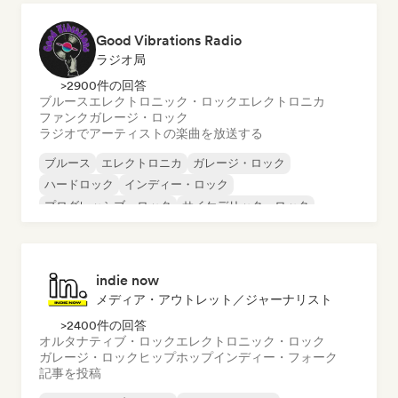
Good Vibrations Radio
ラジオ局
>2900件の回答
ブルース
エレクトロニック・ロック
エレクトロニカ
ファンク
ガレージ・ロック
ラジオでアーティストの楽曲を放送する
ブルース
エレクトロニカ
ガレージ・ロック
ハードロック
インディー・ロック
プログレッシブ・ロック
サイケデリック・ロック
ロック・アンド・ロール／クラシック・ロック
indie now
メディア・アウトレット／ジャーナリスト
>2400件の回答
オルタナティブ・ロック
エレクトロニック・ロック
ガレージ・ロック
ヒップホップ
インディー・フォーク
記事を投稿