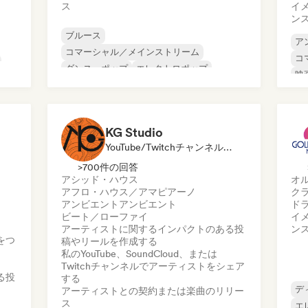
ス
イ
ン
ブルース
ア
コマーシャル／メインストリーム
コ
ダンス・ポップ
エレクトロポップ
映
インディー・フォーク
イ
ク
インディー・ポップ
インディー・ロック
ネ
ポップ・ロック
KG Studio
YouTube/Twitchチャンネル, レーベル, ソーシャルメディアインフルエンサー
>700件の回答
アシッド・ハウス
オ
アフロ・ハウス／アマピアーノ
ク
アンビエント
アンビエント
ド
ビート／ローファイ
イ
アーティストに関するインパクトのある投
ン
をつ
稿やリールを作成する
私のYouTube、SoundCloud、または
Twitchチャンネルでアーティストをシェア
る投
する
デ
アーティストとの契約または楽曲のリリー
ス
エ