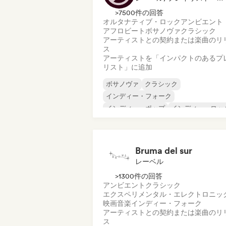
>7500件の回答
オルタナティブ・ロック
アンビエント
アフロビート
ボサノヴァ
クラシック
アーティストとの契約または楽曲のリ
ス
アーティストを「インパクトのあるプ
リスト」に追加
ボサノヴァ
クラシック
インディー・フォーク
インディー・ポップ
インディー・ロッ
インストゥルメンタル
ネオ／モダン・クラシック
シンガーソングライター
Bruma del sur
レーベル
>1300件の回答
アンビエント
クラシック
エクスペリメンタル・エレクトロニッ
映画音楽
インディー・フォーク
アーティストとの契約または楽曲のリ
ス