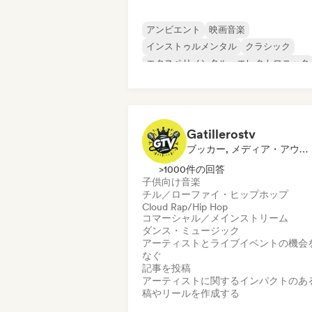
アンビエント
映画音楽
インストゥルメンタル
クラシック
エクスペリメンタル・エレクトロニック
インディー・フォーク
ローファイ・ベッドルーム
ポストロッ
Gatillerostv
ブッカー, メディア・アウトレット／ジャーナリスト, ソーシャルメディアインフルエンサー
>1000件の回答
子供向け音楽
チル／ローファイ・ヒップホップ
Cloud Rap/Hip Hop
コマーシャル／メインストリーム
ダンス・ミュージック
アーティストとライブイベントの機会
なぐ
記事を投稿
アーティストに関するインパクトのあ
稿やリールを作成する