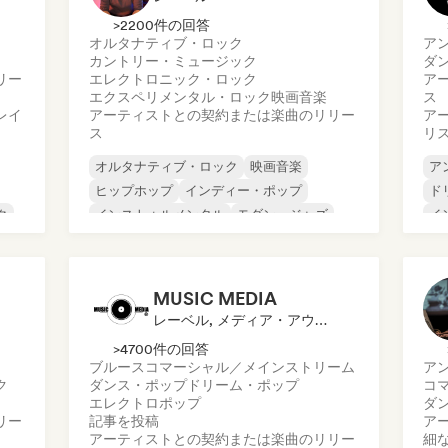
>2200件の回答
オルタナティブ・ロック
ア
カントリー・ミュージック
ダ
リー
エレクトロニック・ロック
ア
エクスペリメンタル・ロック
映画音楽
ス
レイ
アーティストとの契約または楽曲のリリー
ア
ス
リ
オルタナティブ・ロック
映画音楽
ア
ヒップホップ
インディー・ポップ
ド
ク
インストゥルメンタル
モダン・ジャズ
イ
ニューウェーブ
シンガーソングライター
イ
ロ
MUSIC MEDIA
レーベル, メディア・アウトレット／ジャーナリスト
>4700件の回答
ブルース
コマーシャル／メインストリーム
ア
ク
ダンス・ポップ
ドリーム・ポップ
コ
エレクトロポップ
ダ
リー
記事を投稿
ア
アーティストとの契約または楽曲のリリー
細