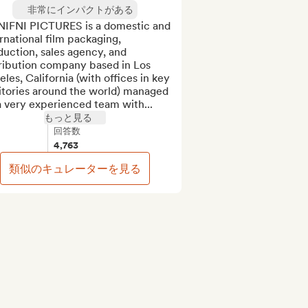
非常にインパクトがある
NIFNI PICTURES is a domestic and 
rnational film packaging, 
uction, sales agency, and 
ribution company based in Los 
les, California (with offices in key 
itories around the world) managed 
a very experienced team with...
もっと見る
回答数
4,763
類似のキュレーターを見る