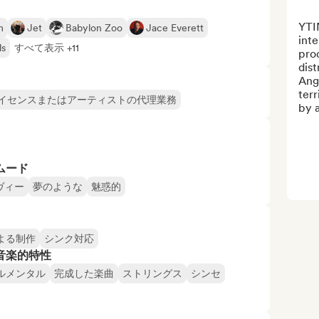
YTI
m
Jet
Babylon Zoo
Jace Everett
inte
ls
すべて表示 +11
prod
dist
Ange
terr
イセンスまたはアーティストの代理業務
by 
ムード
ヴィー
夢のような
魅惑的
よる制作
シンク対応
音楽的特性
ルメンタル
完成した楽曲
ストリングス
シンセ