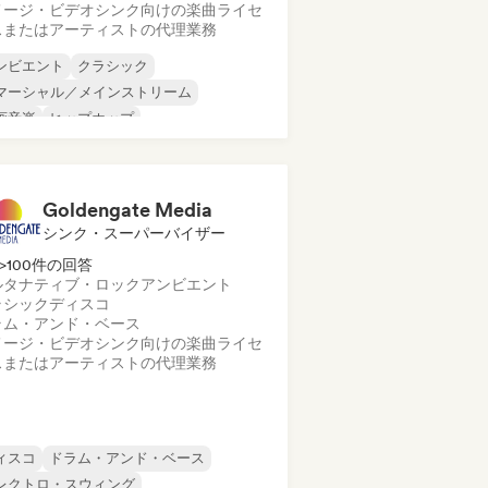
メージ・ビデオシンク向けの楽曲ライセ
スまたはアーティストの代理業務
ンビエント
クラシック
マーシャル／メインストリーム
画音楽
ヒップホップ
ンストゥルメンタル
モダン・ジャズ
オ／モダン・クラシック
Goldengate Media
シンク・スーパーバイザー
>100件の回答
ルタナティブ・ロック
アンビエント
ラシック
ディスコ
ラム・アンド・ベース
メージ・ビデオシンク向けの楽曲ライセ
スまたはアーティストの代理業務
ィスコ
ドラム・アンド・ベース
レクトロ・スウィング