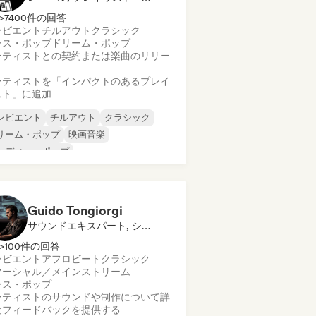
>7400件の回答
ンビエント
チルアウト
クラシック
ンス・ポップ
ドリーム・ポップ
ーティストとの契約または楽曲のリリー
ーティストを「インパクトのあるプレイ
スト」に追加
ンビエント
チルアウト
クラシック
リーム・ポップ
映画音楽
ンディー・ポップ
ンストゥルメンタル
ーファイ・ベッドルーム
Guido Tongiorgi
サウンドエキスパート, シンク・スーパーバイザー
>100件の回答
ンビエント
アフロビート
クラシック
マーシャル／メインストリーム
ンス・ポップ
ーティストのサウンドや制作について詳
なフィードバックを提供する