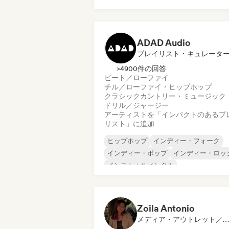
フレンチ・ラップ
Trap
アーバン・ポップ
チル／ローファイ・ヒップホップ
ADAD Audio
プレイリスト・キュレータ
>4900件の回答
ビート／ローファイ
チル／ローファイ・ヒップホップ
クラシック
カントリー・ミュージック
ドリル／ジャージー
アーティストを「インパクトのあるプ
リスト」に追加
ヒップホップ
インディー・フォーク
インディー・ポップ
インディー・ロッ
インストゥルメンタル
インストゥルメンタル・ヒップホップ
インターナショナル・ラップ
英語ラッ
Zoila Antonio
メディア・アウトレット／ジャーナリスト