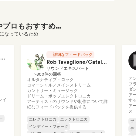
プロもおすすめ...
ご覧になっているため
詳細なフィードバック
RAP FRANÇAIS 2026 🔥🇫🇷 (Way Records)
Rob Tavaglione/Catalyst Recording
ー
サウンドエキスパート
>800件の回答
ア
オルタナティブ・ロック
ブ
コマーシャル／メインストリーム
ダ
カントリー・ミュージック
ア
ドリーム・ポップ
エレクトロニカ
レイ
す
アーティストのサウンドや制作について詳
ア
細なフィードバックを提供する
ス
ー
エレクトロニカ
エレクトロニカ
ブ
インディー・フォーク
デ
インディー・ポップ
インディー・ロック
エ