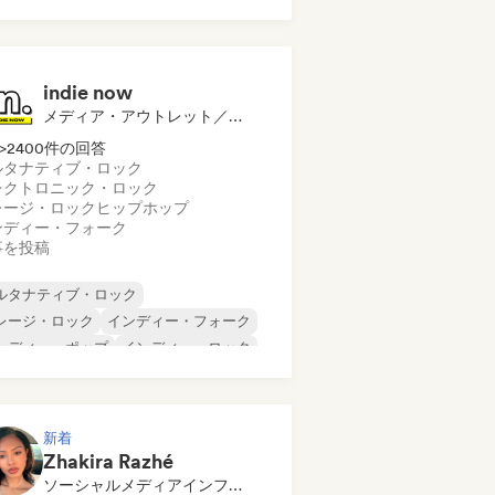
ップホップ
ヒップホップ
ックハウス
indie now
メディア・アウトレット／ジャーナリスト
>2400件の回答
ルタナティブ・ロック
レクトロニック・ロック
レージ・ロック
ヒップホップ
ンディー・フォーク
事を投稿
ルタナティブ・ロック
レージ・ロック
インディー・フォーク
ンディー・ポップ
インディー・ロック
ンターナショナル・ラップ
タル／ヘヴィメタル
ポップ・ロック
新着
Zhakira Razhé
ソーシャルメディアインフルエンサー