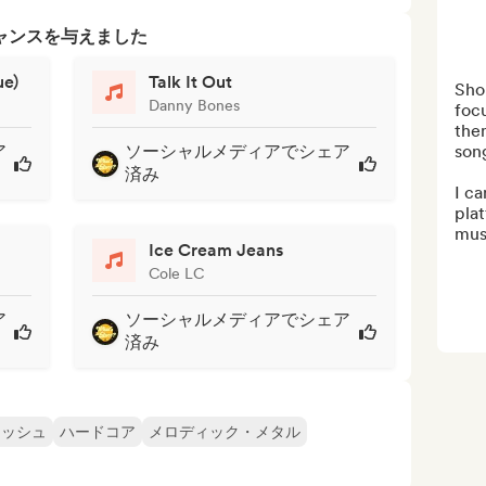
ャンスを与えました
ue)
Talk It Out
Sho
Danny Bones
focu
the
ア
ソーシャルメディアでシェア
song
済み
I ca
plat
mus
Ice Cream Jeans
Cole LC
ア
ソーシャルメディアでシェア
済み
ラッシュ
ハードコア
メロディック・メタル