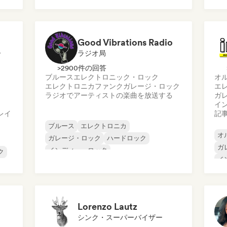
メタル／ヘヴィメタル
ポスト・パンク
ヒ
ロック・アンド・ロール／クラシック・ロ
テ
ック
Good Vibrations Radio
ー
ラジオ局
>2900件の回答
ブルース
エレクトロニック・ロック
オ
エレクトロニカ
ファンク
ガレージ・ロック
エ
ラジオでアーティストの楽曲を放送する
ガ
イ
レイ
記
ブルース
エレクトロニカ
オ
ガレージ・ロック
ハードロック
ガ
インディー・ロック
ク
イ
プログレッシブ・ロック
イ
サイケデリック・ロック
メ
ロック・アンド・ロール／クラシック・ロ
プ
ック
Lorenzo Lautz
シンク・スーパーバイザー