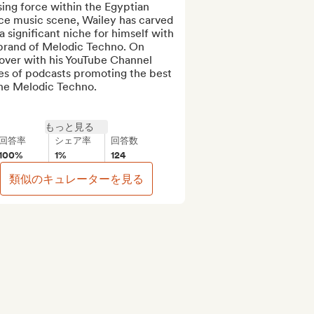
sing force within the Egyptian 
ce music scene, Wailey has carved 
a significant niche for himself with 
brand of Melodic Techno. On 
over with his YouTube Channel 
es of podcasts promoting the best 
he Melodic Techno.

もっと見る
回答率
シェア率
回答数
100%
1%
124
類似のキュレーターを見る