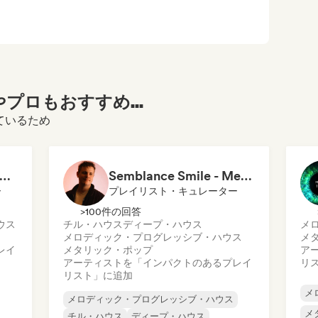
プロもおすすめ...
っているため
ill Melodic House (Robby East)
Semblance Smile - Melodic Journeys 🌑
ー
プレイリスト・キュレーター
>100件の回答
ウス
チル・ハウス
ディープ・ハウス
メ
メロディック・プログレッシブ・ハウス
メ
レイ
メタリック・ポップ
ア
アーティストを「インパクトのあるプレイ
リ
リスト」に追加
メ
メロディック・プログレッシブ・ハウス
メ
チル・ハウス
ディープ・ハウス