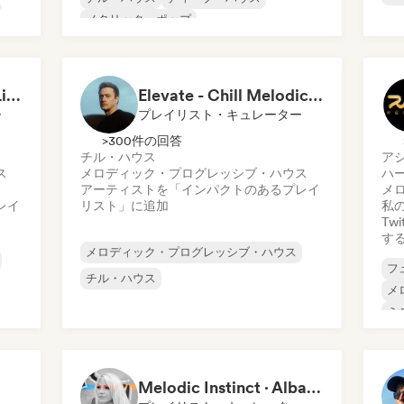
メタリック・ポップ
Techno Evolution by Liberal
Elevate - Chill Melodic House by Hayyoo
ー
プレイリスト・キュレーター
>300件の回答
チル・ハウス
ア
ス
メロディック・プログレッシブ・ハウス
ハ
アーティストを「インパクトのあるプレイ
メ
レイ
リスト」に追加
私の
Tw
す
メロディック・プログレッシブ・ハウス
フ
チル・ハウス
メ
ミ
ハ
Melodic Instinct · Alba DM