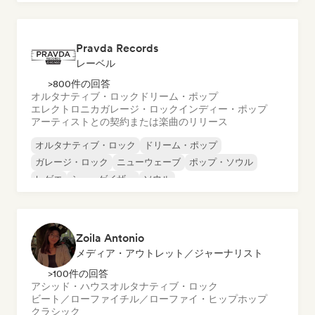
メタル／ヘヴィメタル
ポップ・ロック
Pravda Records
レーベル
>800件の回答
オルタナティブ・ロック
ドリーム・ポップ
エレクトロニカ
ガレージ・ロック
インディー・ポップ
アーティストとの契約または楽曲のリリース
オルタナティブ・ロック
ドリーム・ポップ
ガレージ・ロック
ニューウェーブ
ポップ・ソウル
レゲエ
シューゲイザー
ソウル
Zoila Antonio
メディア・アウトレット／ジャーナリスト
>100件の回答
アシッド・ハウス
オルタナティブ・ロック
ビート／ローファイ
チル／ローファイ・ヒップホップ
クラシック