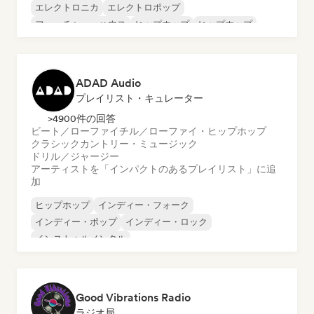
エレクトロニカ
エレクトロポップ
フューチャー・ハウス
ヒップホップ
ヒップホップ
テックハウス
ADAD Audio
プレイリスト・キュレーター
>4900件の回答
ビート／ローファイ
チル／ローファイ・ヒップホップ
クラシック
カントリー・ミュージック
ドリル／ジャージー
アーティストを「インパクトのあるプレイリスト」に追
加
ヒップホップ
インディー・フォーク
インディー・ポップ
インディー・ロック
インストゥルメンタル
インストゥルメンタル・ヒップホップ
インターナショナル・ラップ
英語ラップ
Good Vibrations Radio
ラジオ局