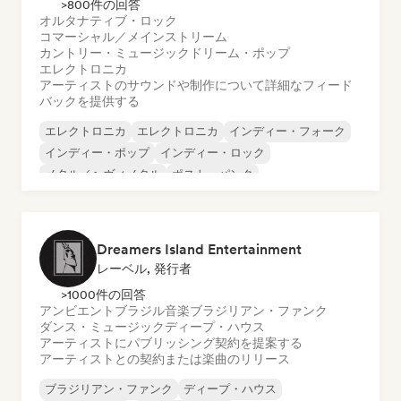
>800件の回答
オルタナティブ・ロック
コマーシャル／メインストリーム
カントリー・ミュージック
ドリーム・ポップ
エレクトロニカ
アーティストのサウンドや制作について詳細なフィード
バックを提供する
エレクトロニカ
エレクトロニカ
インディー・フォーク
インディー・ポップ
インディー・ロック
メタル／ヘヴィメタル
ポスト・パンク
ロック・アンド・ロール／クラシック・ロック
Dreamers Island Entertainment
レーベル, 発行者
>1000件の回答
アンビエント
ブラジル音楽
ブラジリアン・ファンク
ダンス・ミュージック
ディープ・ハウス
アーティストにパブリッシング契約を提案する
アーティストとの契約または楽曲のリリース
ブラジリアン・ファンク
ディープ・ハウス