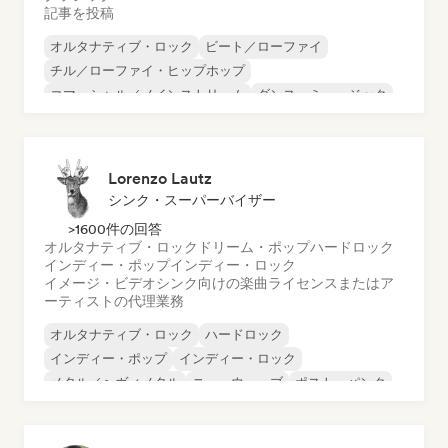
記事を投稿
オルタナティブ・ロック
ビート／ローファイ
チル／ローファイ・ヒップホップ
コマーシャル／メインストリーム
ダンス・ミュージック
ディスコ
ドリーム・ポップ
ヒップホップ
Lorenzo Lautz
シンク・スーパーバイザー
>1600件の回答
オルタナティブ・ロック
ドリーム・ポップ
ハードロック
インディー・ポップ
インディー・ロック
イメージ・ビデオシンク向けの楽曲ライセンスまたはア
ーティストの代理業務
オルタナティブ・ロック
ハードロック
インディー・ポップ
インディー・ロック
メタル／ヘヴィメタル
ニューウェーブ
ポスト・パンク
サイケデリック・ロック