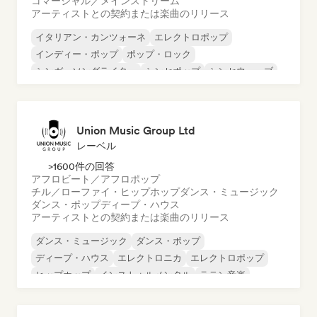
コマーシャル／メインストリーム
アーティストとの契約または楽曲のリリース
イタリアン・カンツォーネ
エレクトロポップ
インディー・ポップ
ポップ・ロック
シンガーソングライター
シンセポップ
シンセウェーブ
Trap
Union Music Group Ltd
レーベル
>1600件の回答
アフロビート／アフロポップ
チル／ローファイ・ヒップホップ
ダンス・ミュージック
ダンス・ポップ
ディープ・ハウス
アーティストとの契約または楽曲のリリース
ダンス・ミュージック
ダンス・ポップ
ディープ・ハウス
エレクトロニカ
エレクトロポップ
ヒップホップ
インストゥルメンタル
ラテン音楽