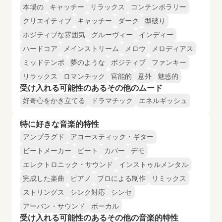
本場の
キャッチー
リラックス
コンテンポラリー
クリエイティブ
キャッチー
ダーク
型破り
ポジティブな雰囲気
グルーヴィー
インディー
ハードコア
メインストリーム
メロウ
メロディアス
ミッドテンポ
夢のような
ポジティブ
ファンキー
リラックス
ロマンチック
官能的
意外
魅惑的
受け入れる可能性のあるその他のムード
好奇心をかき立てる
ドラマチック
エネルギッシュ
特に好きな音楽的特性
アンプラグド
アコースティック・ギター
ビートメーカー
ビート
カバー
デモ
エレクトロニック・サウンド
インストゥルメンタル
完成した楽曲
ピアノ
プロによる制作
リミックス
ストリングス
シンク対応
シンセ
アーバン・サウンド
ボーカル
受け入れる可能性のあるその他の音楽的特性