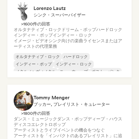
Lorenzo Lautz
シンク・スーパーバイザー
>1600件の回答
オルタナティブ・ロック
ドリーム・ポップ
ハードロック
インディー・ポップ
インディー・ロック
イメージ・ビデオシンク向けの楽曲ライセンスまたはア
ーティストの代理業務
オルタナティブ・ロック
ハードロック
インディー・ポップ
インディー・ロック
メタル／ヘヴィメタル
ニューウェーブ
ポスト・パンク
サイケデリック・ロック
Tommy Menger
ブッカー, プレイリスト・キュレーター
>1800件の回答
ダンス・ミュージック
ダンス・ポップ
ディープ・ハウス
ディスコ
エレクトロポップ
アーティストとライブイベントの機会をつなぐ
アーティストを「インパクトのあるプレイリスト」に追