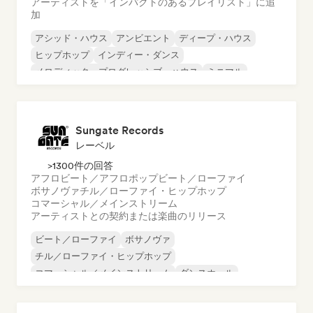
アーティストを「インパクトのあるプレイリスト」に追
加
アシッド・ハウス
アンビエント
ディープ・ハウス
ヒップホップ
インディー・ダンス
メロディック・プログレッシブ・ハウス
ミニマル
オルガニック・ハウス／ダウンテンポ
Sungate Records
レーベル
>1300件の回答
アフロビート／アフロポップ
ビート／ローファイ
ボサノヴァ
チル／ローファイ・ヒップホップ
コマーシャル／メインストリーム
アーティストとの契約または楽曲のリリース
ビート／ローファイ
ボサノヴァ
チル／ローファイ・ヒップホップ
コマーシャル／メインストリーム
ダンスホール
ダンス・ポップ
ヒップホップ
ポップ・ソウル