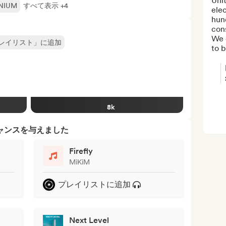
Uni
ENIUM
すべて表示 +4
elec
hund
con
We o
レイリスト」に追加
to b
8k
ャンスを与えました
Firefly
MiKiM
プレイリストに追加
Next Level