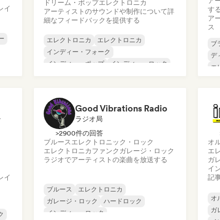
ア
ドリーム・ポップ
エレクトロニカ
レイ
す
アーティストのサウンドや制作について詳
ア
細なフィードバックを提供する
ス
ー
エレクトロニカ
エレクトロニカ
ブ
インディー・フォーク
デ
インディー・ポップ
インディー・ロック
エ
メタル／ヘヴィメタル
ポスト・パンク
ヒ
ロック・アンド・ロール／クラシック・ロ
テ
ック
Good Vibrations Radio
ー
ラジオ局
>2900件の回答
ブルース
エレクトロニック・ロック
オ
エレクトロニカ
ファンク
ガレージ・ロック
エ
ラジオでアーティストの楽曲を放送する
ガ
イ
レイ
記
ブルース
エレクトロニカ
オ
ガレージ・ロック
ハードロック
ガ
インディー・ロック
ク