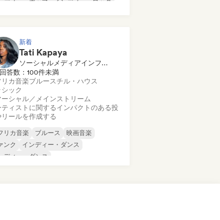
ンディー・ポップ
インディー・ロック
ンターナショナル・ラップ
タル／ヘヴィメタル
ポップ・ロック
新着
Tati Kapaya
ソーシャルメディアインフルエンサー
回答数：100件未満
フリカ音楽
ブルース
チル・ハウス
ラシック
マーシャル／メインストリーム
ーティストに関するインパクトのある投
やリールを作成する
フリカ音楽
ブルース
映画音楽
ァンク
インディー・ダンス
ンディー・ダンス
ンディー・フォーク
ンディー・ポップ