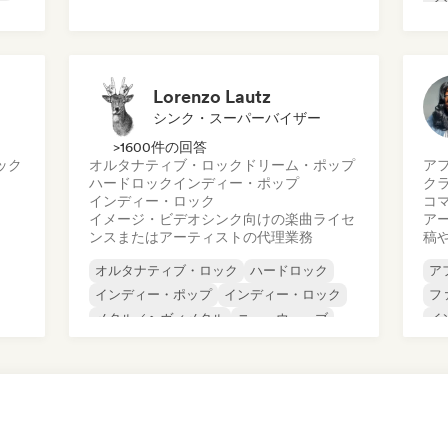
イ
プログレッシブ・ロック
イ
サイケデリック・ロック
メ
ロック・アンド・ロール／クラシック・ロ
プ
ック
Lorenzo Lautz
シンク・スーパーバイザー
>1600件の回答
ック
オルタナティブ・ロック
ドリーム・ポップ
ア
ハードロック
インディー・ポップ
ク
インディー・ロック
コ
イメージ・ビデオシンク向けの楽曲ライセ
ア
ンスまたはアーティストの代理業務
稿
オルタナティブ・ロック
ハードロック
ア
インディー・ポップ
インディー・ロック
フ
メタル／ヘヴィメタル
ニューウェーブ
イ
ポスト・パンク
サイケデリック・ロック
イ
イ