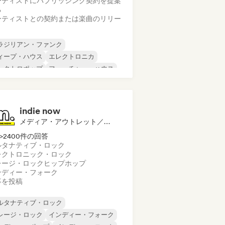
ーティストにパブリッシング契約を提案
る
ーティストとの契約または楽曲のリリー
ラジリアン・ファンク
ィープ・ハウス
エレクトロニカ
レクトロポップ
フューチャー・ハウス
ップホップ
ヒップホップ
ックハウス
indie now
メディア・アウトレット／ジャーナリスト
>2400件の回答
ルタナティブ・ロック
レクトロニック・ロック
レージ・ロック
ヒップホップ
ンディー・フォーク
事を投稿
ルタナティブ・ロック
レージ・ロック
インディー・フォーク