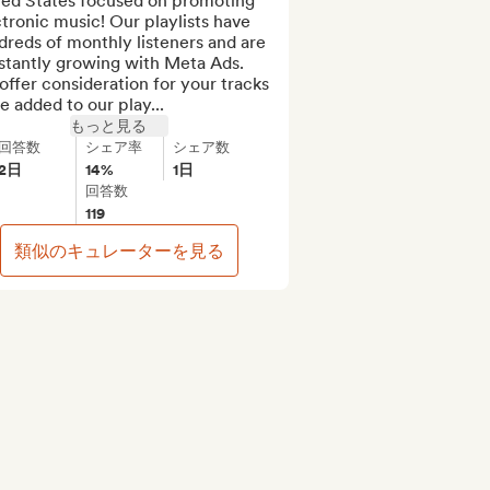
ted States focused on promoting 
tronic music! Our playlists have 
reds of monthly listeners and are 
stantly growing with Meta Ads. 
ffer consideration for your tracks 
e added to our play...
もっと見る
回答数
シェア率
シェア数
2日
14%
1日
回答数
119
類似のキュレーターを見る