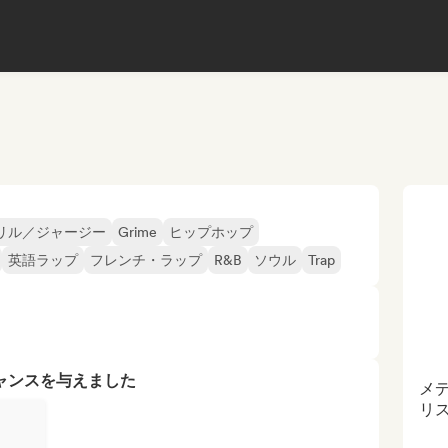
リル／ジャージー
Grime
ヒップホップ
英語ラップ
フレンチ・ラップ
R&B
ソウル
Trap
ャンスを与えました
メ
リ