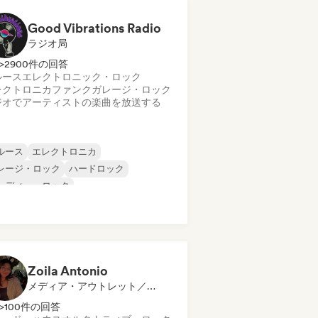
Good Vibrations Radio
ラジオ局
>2900件の回答
ルース
エレクトロニック・ロック
レクトロニカ
ファンク
ガレージ・ロック
ジオでアーティストの楽曲を放送する
ルース
エレクトロニカ
レージ・ロック
ハードロック
ンディー・ロック
ログレッシブ・ロック
イケデリック・ロック
ック・アンド・ロール／クラシック・ロ
ク
Zoila Antonio
メディア・アウトレット／ジャーナリスト
>100件の回答