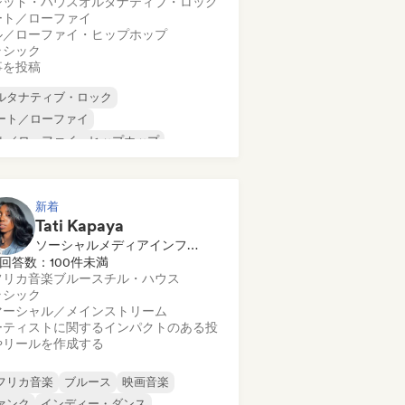
シッド・ハウス
オルタナティブ・ロック
ート／ローファイ
ル／ローファイ・ヒップホップ
ラシック
事を投稿
ルタナティブ・ロック
ート／ローファイ
ル／ローファイ・ヒップホップ
マーシャル／メインストリーム
ンス・ミュージック
ディスコ
リーム・ポップ
ヒップホップ
新着
Tati Kapaya
ソーシャルメディアインフルエンサー
回答数：100件未満
フリカ音楽
ブルース
チル・ハウス
ラシック
マーシャル／メインストリーム
ーティストに関するインパクトのある投
やリールを作成する
フリカ音楽
ブルース
映画音楽
ァンク
インディー・ダンス