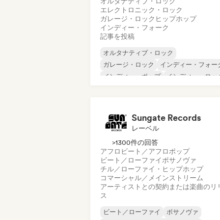
オルタナティブ・ロック
エレクトロニック・ロック
ガレージ・ロック
ヒップホップ
インディー・フォーク
記事を投稿
オルタナティブ・ロック
ガレージ・ロック
インディー・フォー
インディー・ポップ
インディー・ロッ
インターナショナル・ラップ
メタル／ヘヴィメタル
ポップ・ロック
Sungate Records
レーベル
>1300件の回答
アフロビート／アフロポップ
ビート／ローファイ
ボサノヴァ
チル／ローファイ・ヒップホップ
コマーシャル／メインストリーム
アーティストとの契約または楽曲のリ
ス
ビート／ローファイ
ボサノヴァ