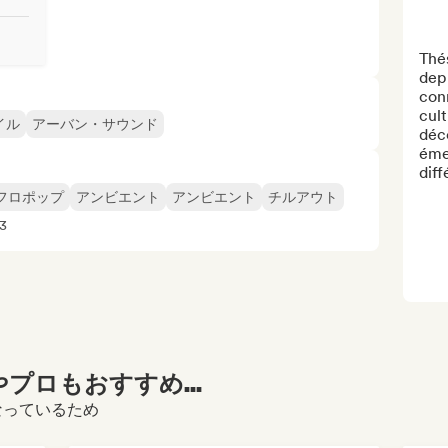
Thés
depu
conn
cult
イル
アーバン・サウンド
déco
émer
diff
フロポップ
アンビエント
アンビエント
チルアウト
3
プロもおすすめ...
になっているため