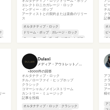
オルタナティブ・ロック
ドリーム・ポップ
ア
エレクトロニカ
ガレージ・ロック
ビ
インディー・ポップ
チ
アーティストとの契約または楽曲のリリー
ク
ス
記
オルタナティブ・ロック
オ
ク
ドリーム・ポップ
ガレージ・ロック
ビ
ク
ニューウェーブ
ポップ・ソウル
レゲエ
チ
シューゲイザー
ソウル
コ
ダ
ド
Dulaxi
メディア・アウトレット／ジャーナリスト
>3000件の回答
オルタナティブ・ロック
ア
チル／ローファイ・ヒップホップ
ク
クラシック
コ
コマーシャル／メインストリーム
ア
リー
カントリー・ミュージック
稿
記事を投稿
ア
オルタナティブ・ロック
クラシック
フ