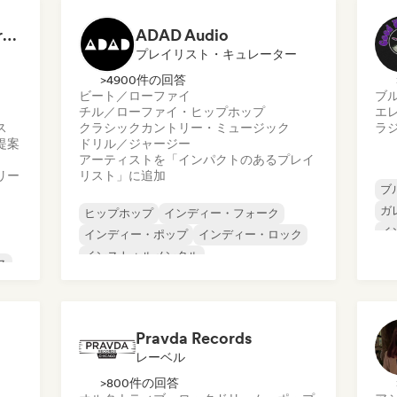
Dreamers Island Entertainment
ADAD Audio
プレイリスト・キュレーター
>4900件の回答
ビート／ローファイ
ブ
チル／ローファイ・ヒップホップ
エ
ス
クラシック
カントリー・ミュージック
ラ
提案
ドリル／ジャージー
アーティストを「インパクトのあるプレイ
リー
リスト」に追加
ブ
ガ
ヒップホップ
インディー・フォーク
イ
インディー・ポップ
インディー・ロック
プ
インストゥルメンタル
ス
サ
インストゥルメンタル・ヒップホップ
ロ
インターナショナル・ラップ
英語ラップ
ッ
Pravda Records
レーベル
>800件の回答