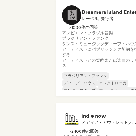
レーベル, 発行者
>1000件の回答
アンビエント
ブラジル音楽
ブラジリアン・ファンク
ダンス・ミュージック
ディープ・ハウ
アーティストにパブリッシング契約を
する
アーティストとの契約または楽曲のリ
ス
ブラジリアン・ファンク
ディープ・ハウス
エレクトロニカ
エレクトロポップ
フューチャー・ハウ
ヒップホップ
ヒップホップ
テックハウス
indie now
メディア・アウトレット／ジャーナリスト
>2400件の回答