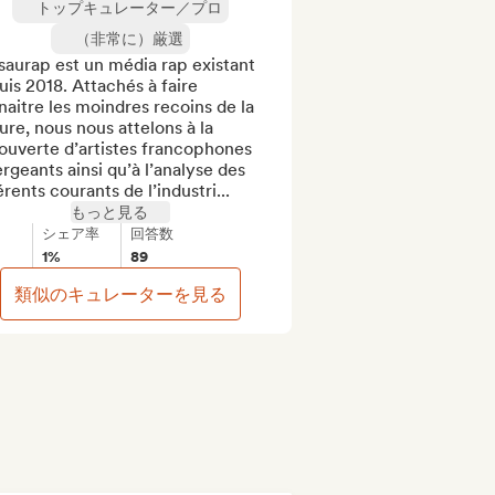
トップキュレーター／プロ
（非常に）厳選
aurap est un média rap existant 
is 2018. Attachés à faire 
aitre les moindres recoins de la 
ure, nous nous attelons à la 
uverte d’artistes francophones 
geants ainsi qu’à l’analyse des 
érents courants de l’industri...
もっと見る
シェア率
回答数
1%
89
類似のキュレーターを見る