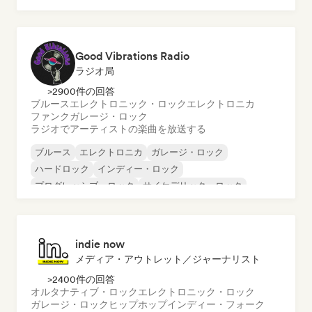
インストゥルメンタル・ヒップホップ
インターナショナル・ラップ
英語ラップ
Good Vibrations Radio
ラジオ局
>2900件の回答
ブルース
エレクトロニック・ロック
エレクトロニカ
ファンク
ガレージ・ロック
ラジオでアーティストの楽曲を放送する
ブルース
エレクトロニカ
ガレージ・ロック
ハードロック
インディー・ロック
プログレッシブ・ロック
サイケデリック・ロック
ロック・アンド・ロール／クラシック・ロック
indie now
メディア・アウトレット／ジャーナリスト
>2400件の回答
オルタナティブ・ロック
エレクトロニック・ロック
ガレージ・ロック
ヒップホップ
インディー・フォーク