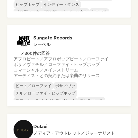
ヒップホップ
インディー・ダンス
メロディック・プログレッシブ・ハウス
ミニマル
オルガニック・ハウス／ダウンテンポ
Sungate Records
レーベル
>1300件の回答
アフロビート／アフロポップ
ビート／ローファイ
ボサノヴァ
チル／ローファイ・ヒップホップ
コマーシャル／メインストリーム
アーティストとの契約または楽曲のリリース
ビート／ローファイ
ボサノヴァ
チル／ローファイ・ヒップホップ
コマーシャル／メインストリーム
ダンスホール
ダンス・ポップ
ヒップホップ
ポップ・ソウル
Dulaxi
メディア・アウトレット／ジャーナリスト