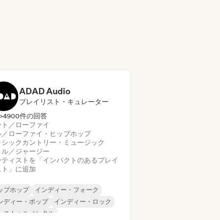
ADAD Audio
プレイリスト・キュレーター
>4900件の回答
ート／ローファイ
ル／ローファイ・ヒップホップ
ラシック
カントリー・ミュージック
リル／ジャージー
ーティストを「インパクトのあるプレイ
スト」に追加
ップホップ
インディー・フォーク
ンディー・ポップ
インディー・ロック
ンストゥルメンタル