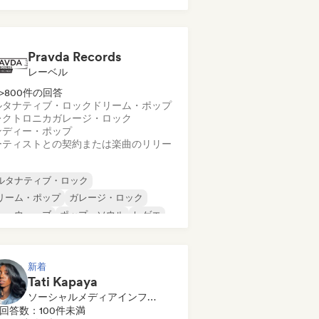
ンストゥルメンタル・ヒップホップ
ンターナショナル・ラップ
英語ラップ
Pravda Records
レーベル
>800件の回答
ルタナティブ・ロック
ドリーム・ポップ
レクトロニカ
ガレージ・ロック
ンディー・ポップ
ーティストとの契約または楽曲のリリー
ルタナティブ・ロック
リーム・ポップ
ガレージ・ロック
ューウェーブ
ポップ・ソウル
レゲエ
ューゲイザー
ソウル
新着
Tati Kapaya
ソーシャルメディアインフルエンサー
回答数：100件未満