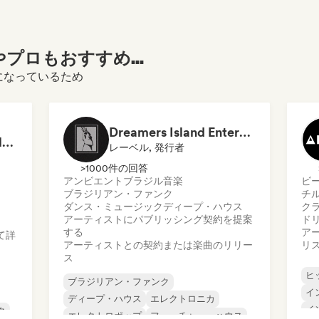
プロもおすすめ...
ご覧になっているため
Dreamers Island Entertainment
Rob Tavaglione/Catalyst Recording
レーベル, 発行者
>1000件の回答
アンビエント
ブラジル音楽
ビ
ブラジリアン・ファンク
チ
ダンス・ミュージック
ディープ・ハウス
ク
アーティストにパブリッシング契約を提案
ド
する
ア
て詳
アーティストとの契約または楽曲のリリー
リ
ス
ヒ
ブラジリアン・ファンク
イ
ディープ・ハウス
エレクトロニカ
イ
ク
エレクトロポップ
フューチャー・ハウス