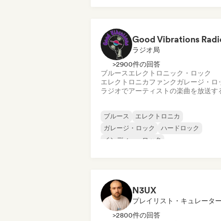
メタル／ヘヴィメタル
ポスト・パンク
ロック・アンド・ロール／クラシック・
ック
Good Vibrations Radi
ラジオ局
>2900件の回答
ブルース
エレクトロニック・ロック
エレクトロニカ
ファンク
ガレージ・ロ
ラジオでアーティストの楽曲を放送す
ブルース
エレクトロニカ
ガレージ・ロック
ハードロック
インディー・ロック
プログレッシブ・ロック
サイケデリック・ロック
ロック・アンド・ロール／クラシック・
ック
N3UX
プレイリスト・キュレータ
>2800件の回答