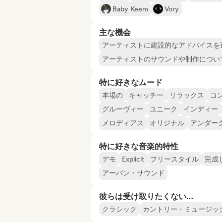
Baby Keem
Vory
主な機会
アーティストに建設的なアドバイスを
アーティストのサウンドや制作につい
特に好きなムード
本場の
キャッチー
リラックス
コ
グルーヴィー
ユニーク
インディー
メロディアス
オリジナル
アンダー
特に好きな音楽的特性
デモ
Explicit
フリースタイル
完成
アーバン・サウンド
彼らは受け取りたくない…
クラシック
カントリー・ミュージッ