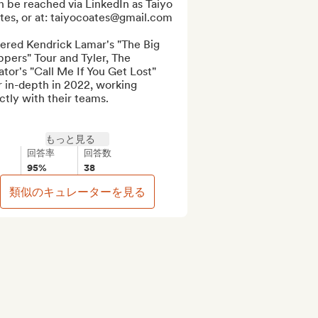
n be reached via LinkedIn as Taiyo 
tes, or at: taiyocoates@gmail.com

ered Kendrick Lamar's "The Big 
pers" Tour and Tyler, The 
tor's "Call Me If You Get Lost" 
 in-depth in 2022, working 
ctly with their teams.

もっと見る
回答率
回答数
95%
38
類似のキュレーターを見る