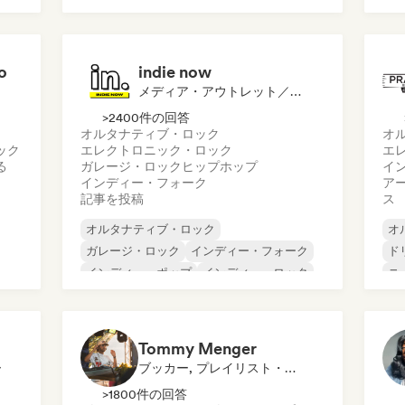
イ
ヒップホップ
ヒップホップ
イ
ロ
テックハウス
o
indie now
メディア・アウトレット／ジャーナリスト
>2400件の回答
オルタナティブ・ロック
オ
ック
エレクトロニック・ロック
エ
る
ガレージ・ロック
ヒップホップ
イ
インディー・フォーク
ア
記事を投稿
ス
オルタナティブ・ロック
オ
ガレージ・ロック
インディー・フォーク
ド
インディー・ポップ
インディー・ロック
ニ
インターナショナル・ラップ
シ
メタル／ヘヴィメタル
ポップ・ロック
ロ
Tommy Menger
ー
ブッカー, プレイリスト・キュレーター
>1800件の回答