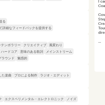
I ca
Coa
Cov
Step
送る
Crea
Tour
て詳細なフィードバックを提供する
dire
...
ンテンポラリー
クリエイティブ
風変わり
ハードコア
意味のある歌詞
メインストリーム
グラウンド
魅惑的
した楽曲
プロによる制作
ラジオ・エディット
ク
エクスペリメンタル・エレクトロニック
ノイズ