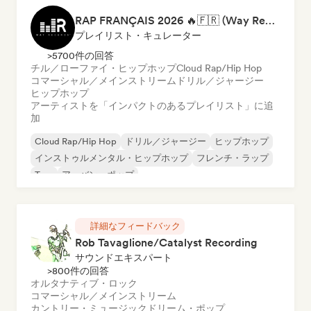
RAP FRANÇAIS 2026 🔥🇫🇷 (Way Records)
プレイリスト・キュレーター
>5700件の回答
チル／ローファイ・ヒップホップ
Cloud Rap/Hip Hop
コマーシャル／メインストリーム
ドリル／ジャージー
ヒップホップ
アーティストを「インパクトのあるプレイリスト」に追
加
Cloud Rap/Hip Hop
ドリル／ジャージー
ヒップホップ
インストゥルメンタル・ヒップホップ
フレンチ・ラップ
Trap
アーバン・ポップ
チル／ローファイ・ヒップホップ
詳細なフィードバック
Rob Tavaglione/Catalyst Recording
サウンドエキスパート
>800件の回答
オルタナティブ・ロック
コマーシャル／メインストリーム
カントリー・ミュージック
ドリーム・ポップ