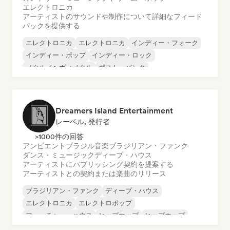
エレクトロニカ
アーティストのサウンドや制作について詳細なフィード
バックを提供する
エレクトロニカ
エレクトロニカ
インディー・フォーク
インディー・ポップ
インディー・ロック
メタル／ヘヴィメタル
ポスト・パンク
ロック・アンド・ロール／クラシック・ロック
Dreamers Island Entertainment
レーベル, 発行者
>1000件の回答
アンビエント
ブラジル音楽
ブラジリアン・ファンク
ダンス・ミュージック
ディープ・ハウス
アーティストにパブリッシング契約を提案する
アーティストとの契約または楽曲のリリース
ブラジリアン・ファンク
ディープ・ハウス
エレクトロニカ
エレクトロポップ
フューチャー・ハウス
ヒップホップ
ヒップホップ
テックハウス