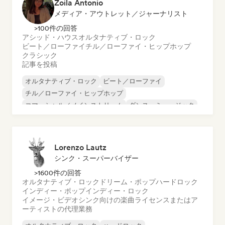
Zoila Antonio
メディア・アウトレット／ジャーナリスト
>100件の回答
アシッド・ハウス
オルタナティブ・ロック
ビート／ローファイ
チル／ローファイ・ヒップホップ
クラシック
記事を投稿
オルタナティブ・ロック
ビート／ローファイ
チル／ローファイ・ヒップホップ
コマーシャル／メインストリーム
ダンス・ミュージック
ディスコ
ドリーム・ポップ
ヒップホップ
Lorenzo Lautz
シンク・スーパーバイザー
>1600件の回答
オルタナティブ・ロック
ドリーム・ポップ
ハードロック
インディー・ポップ
インディー・ロック
イメージ・ビデオシンク向けの楽曲ライセンスまたはア
ーティストの代理業務