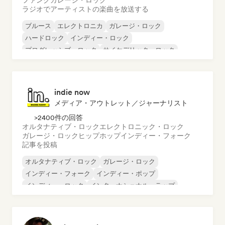
ファンク
ガレージ・ロック
ラジオでアーティストの楽曲を放送する
ブルース
エレクトロニカ
ガレージ・ロック
ハードロック
インディー・ロック
プログレッシブ・ロック
サイケデリック・ロック
ロック・アンド・ロール／クラシック・ロック
indie now
メディア・アウトレット／ジャーナリスト
>2400件の回答
オルタナティブ・ロック
エレクトロニック・ロック
ガレージ・ロック
ヒップホップ
インディー・フォーク
記事を投稿
オルタナティブ・ロック
ガレージ・ロック
インディー・フォーク
インディー・ポップ
インディー・ロック
インターナショナル・ラップ
メタル／ヘヴィメタル
ポップ・ロック