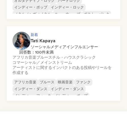
オルタナティブ・ロック
ハードロック
インディー・ポップ
インディー・ロック
メタル／ヘヴィメタル
ニューウェーブ
ポスト・パンク
サイケデリック・ロック
新着
Tati Kapaya
ソーシャルメディアインフルエンサー
回答数：100件未満
アフリカ音楽
ブルース
チル・ハウス
クラシック
コマーシャル／メインストリーム
アーティストに関するインパクトのある投稿やリールを
作成する
アフリカ音楽
ブルース
映画音楽
ファンク
インディー・ダンス
インディー・ダンス
インディー・フォーク
インディー・ポップ