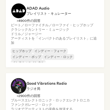
ADAD Audio
プレイリスト・キュレーター
>4900件の回答
ビート／ローファイ
チル／ローファイ・ヒップホップ
クラシック
カントリー・ミュージック
ドリル／ジャージー
アーティストを「インパクトのあるプレイリスト」に追
加
ヒップホップ
インディー・フォーク
インディー・ポップ
インディー・ロック
インストゥルメンタル
インストゥルメンタル・ヒップホップ
インターナショナル・ラップ
英語ラップ
Good Vibrations Radio
ラジオ局
>2900件の回答
ブルース
エレクトロニック・ロック
エレクトロニカ
ファンク
ガレージ・ロック
ラジオでアーティストの楽曲を放送する