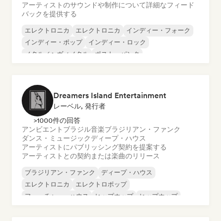
アーティストのサウンドや制作について詳細なフィード
バックを提供する
エレクトロニカ
エレクトロニカ
インディー・フォーク
インディー・ポップ
インディー・ロック
メタル／ヘヴィメタル
ポスト・パンク
ロック・アンド・ロール／クラシック・ロック
Dreamers Island Entertainment
レーベル, 発行者
>1000件の回答
アンビエント
ブラジル音楽
ブラジリアン・ファンク
ダンス・ミュージック
ディープ・ハウス
アーティストにパブリッシング契約を提案する
アーティストとの契約または楽曲のリリース
ブラジリアン・ファンク
ディープ・ハウス
エレクトロニカ
エレクトロポップ
フューチャー・ハウス
ヒップホップ
ヒップホップ
テックハウス